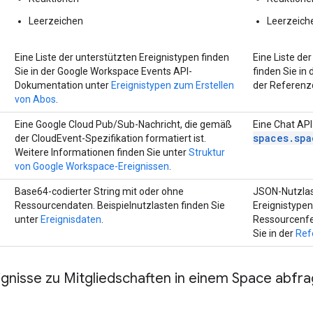
Leerzeichen
Leerzeich
Eine Liste der unterstützten Ereignistypen finden
Eine Liste de
Sie in der Google Workspace Events API-
finden Sie in 
Dokumentation unter
Ereignistypen zum Erstellen
der Referenz
von Abos
.
Eine Google Cloud Pub/Sub-Nachricht, die gemäß
Eine Chat API
spaces.spa
der CloudEvent-Spezifikation formatiert ist.
Weitere Informationen finden Sie unter
Struktur
von Google Workspace-Ereignissen
.
Base64-codierter String mit oder ohne
JSON-Nutzlas
Ressourcendaten. Beispielnutzlasten finden Sie
Ereignistype
unter
Ereignisdaten
.
Ressourcenfel
Sie in der
Ref
eignisse zu Mitgliedschaften in einem Space abf