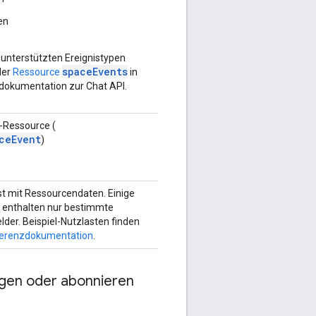
en
r unterstützten Ereignistypen
spaceEvents
der
Ressource
in
dokumentation zur Chat API.
-Ressource (
ceEvent
)
t mit Ressourcendaten. Einige
n enthalten nur bestimmte
der. Beispiel-Nutzlasten finden
erenzdokumentation
.
ragen oder abonnieren