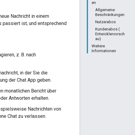
en
Allgemeine
Beschränkungen
e neue Nachricht in einem
Nutzerabos
 passiert ist, und entsprechend
Kundenabos (
Entwicklervorsch
au)
Weitere
Informationen
ieren, z. B. nach
chricht, in der Sie die
tzung der Chat App geben.
en monatlichen Bericht über
der Antworten erhalten.
spielsweise Nachrichten von
ne Chat zu verlassen.