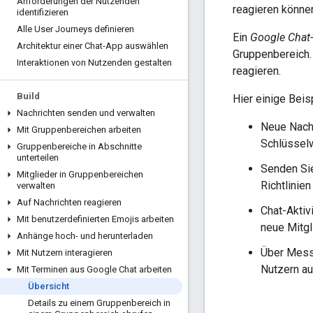
Anforderungen der Nutzenden
reagieren könne
identifizieren
Alle User Journeys definieren
Ein
Google Chat-
Architektur einer Chat-App auswählen
Gruppenbereich.
Interaktionen von Nutzenden gestalten
reagieren.
Build
Hier einige Beis
Nachrichten senden und verwalten
Neue Nachr
Mit Gruppenbereichen arbeiten
Schlüsselw
Gruppenbereiche in Abschnitte
unterteilen
Senden Sie
Mitglieder in Gruppenbereichen
Richtlinie
verwalten
Auf Nachrichten reagieren
Chat-Aktiv
Mit benutzerdefinierten Emojis arbeiten
neue Mitgl
Anhänge hoch- und herunterladen
Über Mess
Mit Nutzern interagieren
Nutzern au
Mit Terminen aus Google Chat arbeiten
Übersicht
Details zu einem Gruppenbereich in