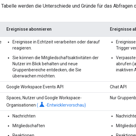
n Tabelle werden die Unterschiede und Gründe für das Abfragen 
Ereignisse abonnieren
Ereignisse a
e
Ereignisse in Echtzeit verarbeiten oder darauf
Ereignisse
reagieren.
Trigger ve
Sie können die Mitgliedschaftsaktivitäten der
Verpasste
Nutzer im Blick behalten und neue
abrufen (a
Gruppenbereiche entdecken, die Sie
inaktiven 
überwachen möchten.
Google Workspace Events API
Chat API
Spaces, Nutzer und Google Workspace-
Nur Gruppenb
science
Organisationen
(
-Entwicklervorschau)
Nachrichten
Nachricht
Mitgliedschaften
Mitglieds
Reaktionen
Reaktione