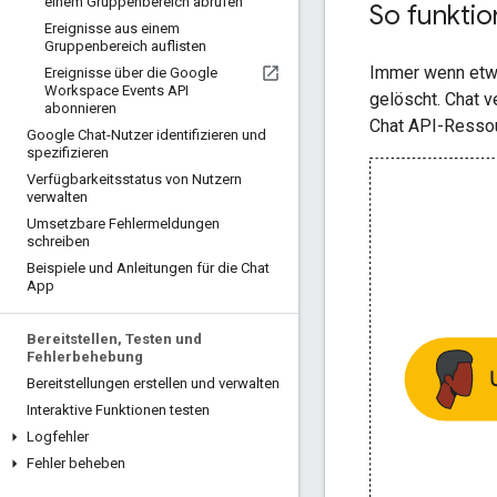
einem Gruppenbereich abrufen
So funktio
Ereignisse aus einem
Gruppenbereich auflisten
Immer wenn etwas
Ereignisse über die Google
Workspace Events API
gelöscht. Chat v
abonnieren
Chat API-Resso
Google Chat-Nutzer identifizieren und
spezifizieren
Verfügbarkeitsstatus von Nutzern
verwalten
Umsetzbare Fehlermeldungen
schreiben
Beispiele und Anleitungen für die Chat
App
Bereitstellen
,
Testen und
Fehlerbehebung
Bereitstellungen erstellen und verwalten
Interaktive Funktionen testen
Logfehler
Fehler beheben