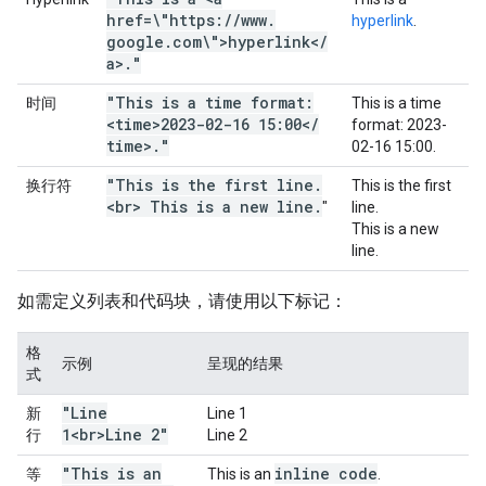
href=\"https:
/
/
www
.
hyperlink
.
google
.
com\">hyperlink<
/
a>
.
"
"This is a time format:
时间
This is a time
<time>2023-02-16 15:00<
/
format:
2023-
time>
.
"
02-16 15:00
.
"This is the first line
.
换行符
This is the first
<br> This is a new line
.
"
line.
This is a new
line.
如需定义列表和代码块，请使用以下标记：
格
示例
呈现的结果
式
"Line
新
Line 1
1<br>Line 2"
行
Line 2
"This is an
inline code
等
This is an
.