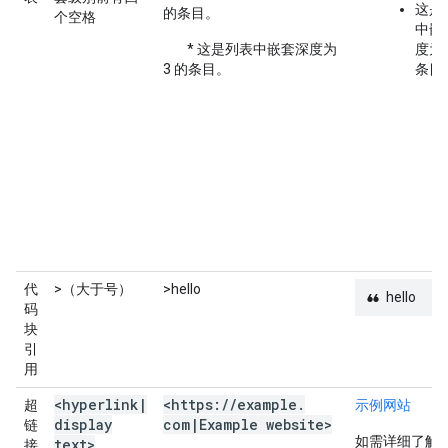
这是
的条目。
个空格
中嵌
* 这是列表中嵌套深度为
度为 
3 的条目。
条目
代
>（大于号）
>hello
hello
码
块
引
用
<hyperlink
|
<https:
/
/
example
.
超
示例网站
display
com
|
Example website>
链
如需详细了解
text>
接