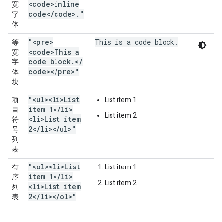
<code>inline
宽
code<
/
code>
.
"
字
体
"<pre>
This is a code block.
等
<code>This a
宽
code block
.
<
/
字
code><
/
pre>"
体
块
"<ul><li>List
项
List item 1
item 1<
/
li>
目
List item 2
<li>List item
符
2<
/
li><
/
ul>"
号
列
表
"<ol><li>List
有
List item 1
item 1<
/
li>
序
List item 2
<li>List item
列
2<
/
li><
/
ol>"
表