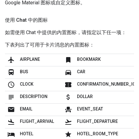
Google Material 图标或自定义图标。
使用 Chat 中的图标
如需使用 Chat 中提供的内置图标，请指定以下任一项：
下表列出了可用于卡片消息的内置图标：
flight
bookmark
AIRPLANE
BOOKMARK
directions_bus
directions_car
BUS
CAR
schedule
confirmation_number
CLOCK
CONFIRMATION_NUMBER_ICO
subject
attach_money
DESCRIPTION
DOLLAR
mail
event_seat
EMAIL
EVENT_SEAT
flight_land
flight_takeoff
FLIGHT_ARRIVAL
FLIGHT_DEPARTURE
hotel
grade
HOTEL
HOTEL_ROOM_TYPE