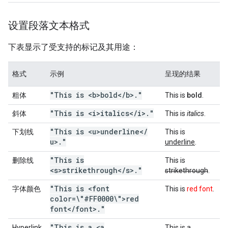
设置段落文本格式
下表显示了受支持的标记及其用途：
格式
示例
呈现的结果
"This is <b>bold<
/
b>
.
"
粗体
This is
bold
.
"This is <i>italics<
/
i>
.
"
斜体
This is
italics
.
"This is <u>underline<
/
下划线
This is
u>
.
"
underline
.
"This is
删除线
This is
<s>strikethrough<
/
s>
.
"
strikethrough
.
"This is <font
字体颜色
This is
red font
.
color=\"#FF0000\">red
font<
/
font>
.
"
"This is a <a
Hyperlink
This is a