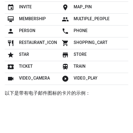
insert_invitation
location_on
INVITE
MAP_PIN
card_membership
people
MEMBERSHIP
MULTIPLE_PEOPLE
person
local_phone
PERSON
PHONE
restaurant
shopping_cart
RESTAURANT_ICON
SHOPPING_CART
grade
store
STAR
STORE
local_play
train
TICKET
TRAIN
videocam
play_circle_filled
VIDEO_CAMERA
VIDEO_PLAY
以下是带有电子邮件图标的卡片的示例：