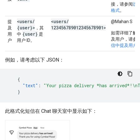
接，请参阅
设
格式
。
<users
/
<users
/
提
@Mahan S
{user}>
123456789012345678901>
及
，其
如需详细了解
{user}
用
中
是
及用户，请参
户
用户 ID。
信中提及用户
例如，请考虑以下 JSON：
{
"text"
:
"Your pizza delivery *has arrived*!\n
}
此格式化短信在 Chat 聊天室中显示如下：