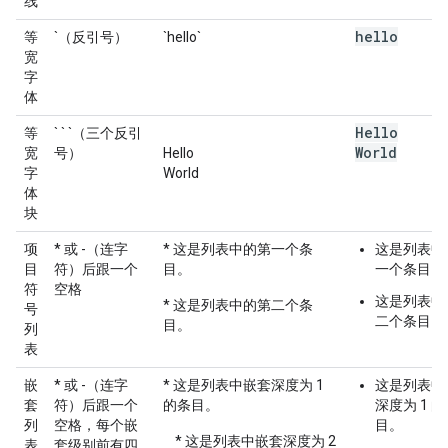
线
hello
等
`（反引号）
`hello`
宽
字
体
Hello
等
` ` `（三个反引
World
宽
号）
Hello
字
World
体
块
项
* 或 -（连字
* 这是列表中的第一个条
这是列表中
目
符）后跟一个
目。
一个条目。
符
空格
这是列表中
* 这是列表中的第二个条
号
二个条目。
目。
列
表
嵌
* 或 -（连字
* 这是列表中嵌套深度为 1
这是列表中
套
符）后跟一个
的条目。
深度为 1 
列
空格，每个嵌
目。
* 这是列表中嵌套深度为 2
表
套级别前有四