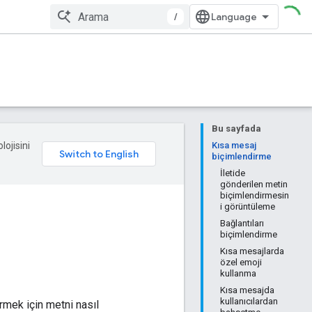
/
Bu sayfada
lojisini
Kısa mesaj
biçimlendirme
İletide
gönderilen metin
biçimlendirmesin
i görüntüleme
Bağlantıları
biçimlendirme
Kısa mesajlarda
özel emoji
kullanma
Kısa mesajda
kullanıcılardan
rmek için metni nasıl