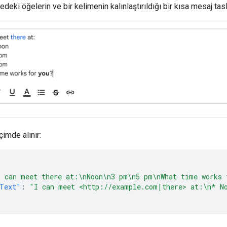
tedeki öğelerin ve bir kelimenin kalınlaştırıldığı bir kısa mesaj ta
çimde alınır:
I can meet there at:\nNoon\n3 pm\n5 pm\nWhat time works 
Text"
:
"I can meet <http://example.com|there> at:\n* N