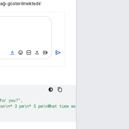
slağı gösterilmektedir:
for you?"
,
oon\n* 3 pm\n* 5 pm\nWhat time works for *you*?"
,