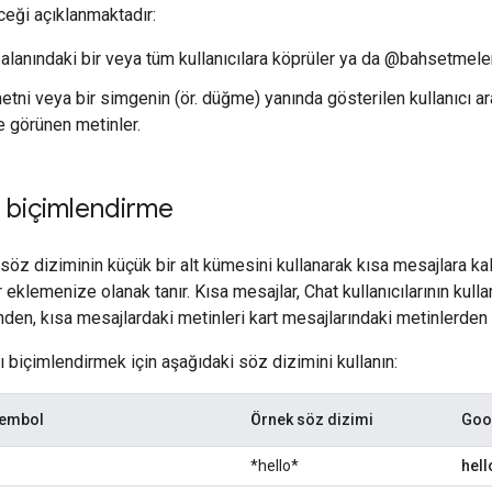
ceği açıklanmaktadır:
 alanındaki bir veya tüm kullanıcılara köprüler ya da @bahsetmele
etni veya bir simgenin (ör. düğme) yanında gösterilen kullanıcı ar
 görünen metinler.
 biçimlendirme
z diziminin küçük bir alt kümesini kullanarak kısa mesajlara kalın,
eklemenize olanak tanır. Kısa mesajlar, Chat kullanıcılarının kull
nden, kısa mesajlardaki metinleri kart mesajlarındaki metinlerden f
ı biçimlendirmek için aşağıdaki söz dizimini kullanın:
embol
Örnek söz dizimi
Goog
*hello*
hell