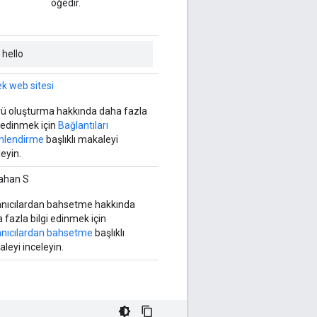
öğedir.
hello
k web sitesi
ü oluşturma hakkında daha fazla
i edinmek için
Bağlantıları
mlendirme
başlıklı makaleyi
leyin.
han S
anıcılardan bahsetme hakkında
 fazla bilgi edinmek için
anıcılardan bahsetme
başlıklı
leyi inceleyin.