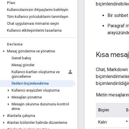
Plan
biçimlendirebile
Kullanıcılarınızın ihtiyaçlarını belirleyin
Bir sohbet
Tüm kullanıcı yolculuklarını tanımlayın
Chat uygulaması mimarisi seçin
Paragraf m
Kullanıcı etkileşimlerini tasarlama
arayüzünde
Derleme
Mesaj gönderme ve yönetme
Kısa mesaj
Genel bakış
Mesaj gönder
Chat, Markdown sö
Kullanıcı kartları oluşturma ve
biçimlendirmeler 
güncelleme
biçimlendirildiği
İletileri biçimlendirme
Kullanıcı arayüzleri oluşturma
Metin mesajların
Mesajları yönetme
Mesajın okunma durumunu kontrol
etme
Biçim
S
Alanlarla çalışma
Kalın
*
Alanları bölümler halinde düzenleme