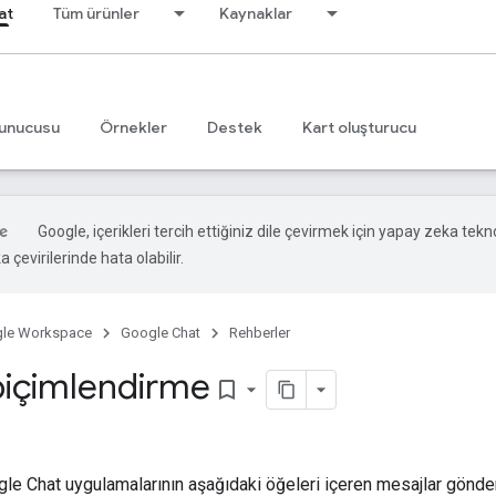
at
Tüm ürünler
Kaynaklar
unucusu
Örnekler
Destek
Kart oluşturucu
Google, içerikleri tercih ettiğiniz dile çevirmek için yapay zeka tekno
 çevirilerinde hata olabilir.
le Workspace
Google Chat
Rehberler
i biçimlendirme
bookmark_border
le Chat uygulamalarının aşağıdaki öğeleri içeren mesajlar gönde