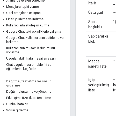
Alanlarda üyeleri yönetme
İtalik
_ 
Mesajlara tepki verme
Üstü çizili
~
Özel emojilerle çalışma
Ekleri yükleme ve indirme
Sabit
` 
Kullanıcılarla etkileşim kurma
boşluklu
Google Chat'teki etkinliklerle çalışma
Sabit aralıklı
` 
Google Chat kullanıcılarını belirleme ve
blok
belirtme
Kullanıcıların müsaitlik durumunu
yönetme
Uygulanabilir hata mesajları yazın
Madde
*
Chat uygulaması örneklerini ve
işaretli liste
eğitimlerini keşfedin
İç içe
*
Dağıtma
,
test etme ve sorun
yerleştirilmiş
b
giderme
liste
i
Dağıtım oluşturma ve yönetme
Etkileşimli özellikleri test etme
Günlük hataları
Sorun giderme