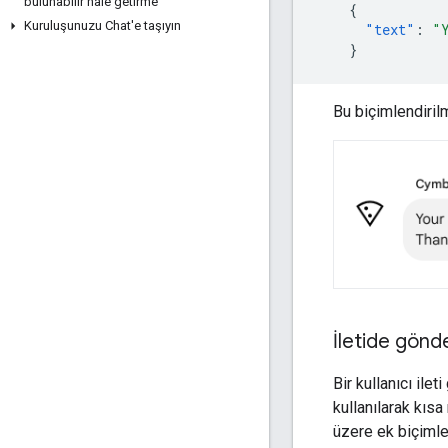
bulunabilir hale getirme
{
Kuruluşunuzu Chat'e taşıyın
"text"
:
"
}
Bu biçimlendirilm
İletide gönd
Bir kullanıcı ile
kullanılarak kıs
üzere ek biçimle