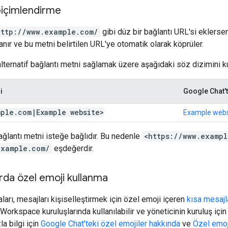
 biçimlendirme
http://www.example.com/
gibi düz bir bağlantı URL'si eklerse
anır ve bu metni belirtilen URL'ye otomatik olarak köprüler.
alternatif bağlantı metni sağlamak üzere aşağıdaki söz dizimini ku
i
Google Chat't
mple
.
com
|
Example website>
Example webs
ağlantı metni isteğe bağlıdır. Bu nedenle
<https://www.examp
example.com/
eşdeğerdir.
rda özel emoji kullanma
arı, mesajları kişiselleştirmek için özel emoji içeren
kısa mesajl
orkspace kuruluşlarında kullanılabilir ve yöneticinin kuruluş için
la bilgi için
Google Chat'teki özel emojiler hakkında
ve
Özel emoj