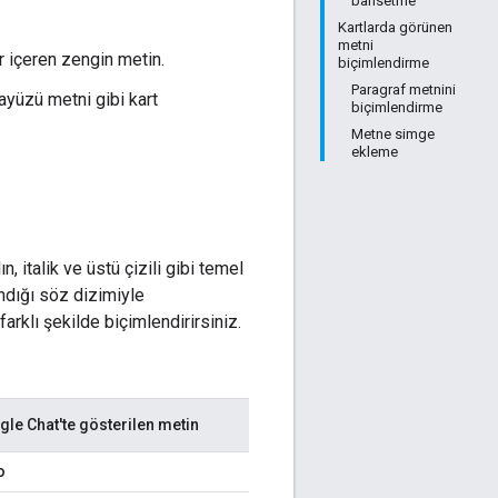
bahsetme
Kartlarda görünen
metni
r içeren zengin metin.
biçimlendirme
Paragraf metnini
ayüzü metni gibi kart
biçimlendirme
Metne simge
ekleme
 italik ve üstü çizili gibi temel
andığı söz dizimiyle
arklı şekilde biçimlendirirsiniz.
le Chat'te gösterilen metin
o