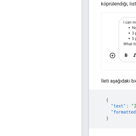
köprülendiği, lis
İleti aşağıdaki bi
{
"text"
:
"
"formatted
}