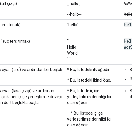
(alt çizgi)
_hello_
hello
~hello~
hell
hel
(ters tırnak)
`hello`
Hel
` ` (üç ters tırnak)
```
Wor
Hello
World
```
 veya - (tire) ve ardından bir boşluk
* Bu, listedeki ilk öğedir.
B
B
* Bu, listedeki ikinci öğe.
 veya - (kısa çizgi) ve ardından
* Bu, listede iç içe
B
oşluk, her iç içe yerleştirme düzeyi
yerleştirilmiş derinliği bir
d
çin dört boşlukla başlar
olan öğedir.
* Bu, listede iç içe
yerleştirilmiş derinliği iki
olan öğedir.