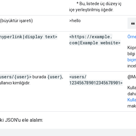
* Bu, listede üç düzey iç
içe yerleştirilmiş öğedir.
 (büyüktür işareti)
>hello
hyperlink
|
display text>
<https:
/
/
example
.
Örne
com
|
Example website>
Köpr
bilg
biçi
ince
users
/
{user}>
{user}
<users
/
burada
,
@Ma
123456789012345678901>
llanıcı kimliğidir.
Kull
daha
Kull
maka
ki JSON'u ele alalım: