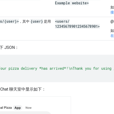
Example website>
如
接
s
/
{user}>
{user}
<users
/
，其中
是用
@
123456789012345678901>
。
如
在
 JSON：
Your pizza delivery *has arrived*!\nThank you for using 
Chat 聊天室中显示如下：