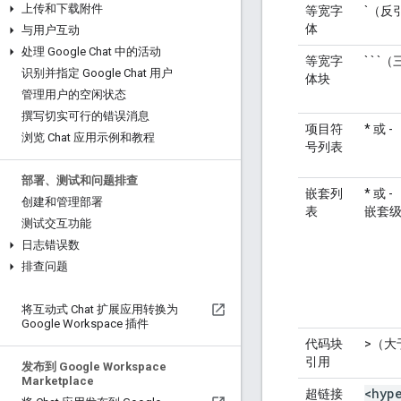
上传和下载附件
等宽字
`（反
体
与用户互动
处理 Google Chat 中的活动
等宽字
` ` 
识别并指定 Google Chat 用户
体块
管理用户的空闲状态
撰写切实可行的错误消息
项目符
* 或
浏览 Chat 应用示例和教程
号列表
部署、测试和问题排查
嵌套列
* 或
创建和管理部署
表
嵌套
测试交互功能
日志错误数
排查问题
将互动式 Chat 扩展应用转换为
Google Workspace 插件
代码块
>（大
引用
发布到 Google Workspace
Marketplace
<hyp
超链接