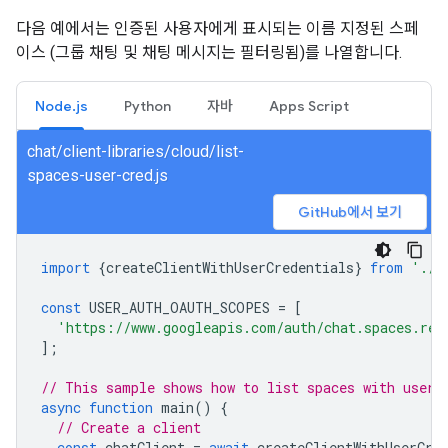
다음 예에서는 인증된 사용자에게 표시되는 이름 지정된 스페
이스 (그룹 채팅 및 채팅 메시지는 필터링됨)를 나열합니다.
Node.js
Python
자바
Apps Script
chat/client-libraries/cloud/list-
spaces-user-cred.js
GitHub에서 보기
import
{
createClientWithUserCredentials
}
from
'./a
const
USER_AUTH_OAUTH_SCOPES
=
[
'https://www.googleapis.com/auth/chat.spaces.rea
];
// This sample shows how to list spaces with user 
async
function
main
()
{
// Create a client
const
chatClient
=
await
createClientWithUserCre