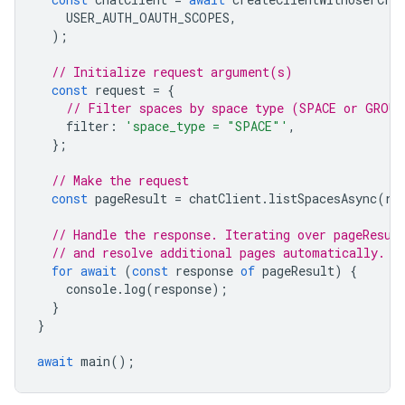
USER_AUTH_OAUTH_SCOPES
,
);
// Initialize request argument(s)
const
request
=
{
// Filter spaces by space type (SPACE or GROUP
filter
:
'space_type = "SPACE"'
,
};
// Make the request
const
pageResult
=
chatClient
.
listSpacesAsync
(
re
// Handle the response. Iterating over pageResul
// and resolve additional pages automatically.
for
await
(
const
response
of
pageResult
)
{
console
.
log
(
response
);
}
}
await
main
();