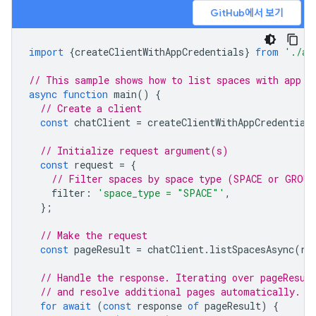
GitHub에서 보기
import
{
createClientWithAppCredentials
}
from
'./au
// This sample shows how to list spaces with app c
async
function
main
()
{
// Create a client
const
chatClient
=
createClientWithAppCredential
// Initialize request argument(s)
const
request
=
{
// Filter spaces by space type (SPACE or GROUP
filter
:
'space_type = "SPACE"'
,
};
// Make the request
const
pageResult
=
chatClient
.
listSpacesAsync
(
re
// Handle the response. Iterating over pageResul
// and resolve additional pages automatically.
for
await
(
const
response
of
pageResult
)
{