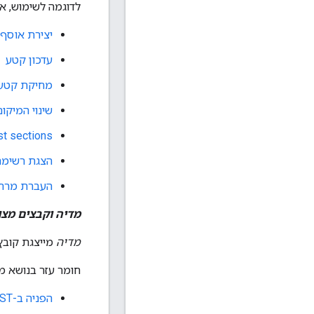
לדוגמה לשימוש, א
יצירת אוסף
עדכון קטע
מחיקת קטע
שינוי המיקו
st sections
הצגת רשימת
העברת מרח
מדיה וקבצים מצו
מדיה
מייצגת קובץ שהועלה ל-Google Chat
חומר עזר בנושא משאב
הפניה ב-REST