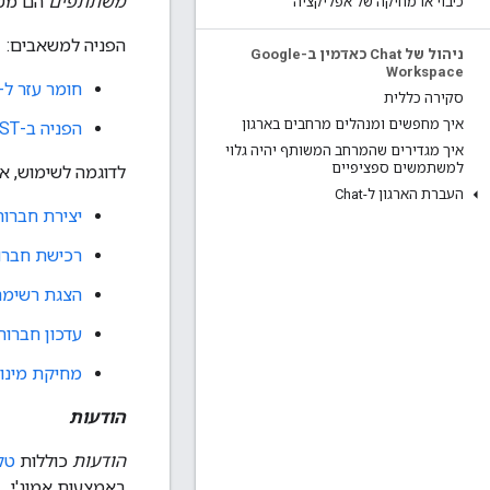
משתתפים
הם משתמשים ואפ
כיבוי או מחיקה של אפליקציה
הפניה למשאבים:
ניהול של Chat כאדמין ב-Google
Workspace
חומר עזר ל-RPC
סקירה כללית
איך מחפשים ומנהלים מרחבים בארגון
הפניה ב-REST
איך מגדירים שהמרחב המשותף יהיה גלוי
למשתמשים ספציפיים
לדוגמה לשימוש, א
העברת הארגון ל-Chat
יצירת חברות
רכישת חברו
הצגת רשימה
עדכון חברות
מחיקת מינוי
הודעות
הודעות
כוללות
טק
באמצעות אמוג'י.