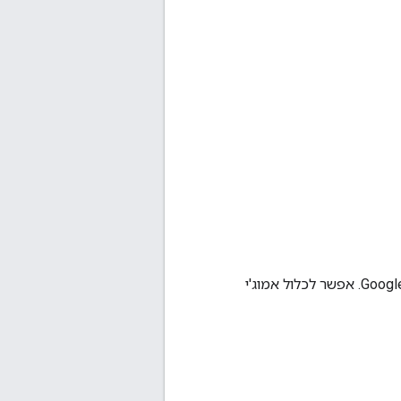
מייצגים אמוג'י בהתאמה אישית שנוצרו וששותפו בארגון ב-Google Chat. אפשר לכלול אמוג'י