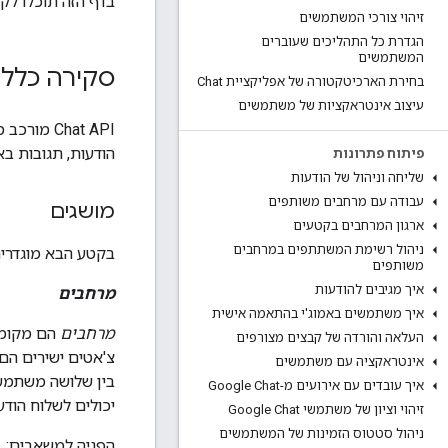
בדף הזה תוכלו לקרוא סקירה כללית על PI
זיהוי צורכי המשתמשים
הגדרת כל התהליכים שעוברים
המשתמשים
סקירה כללית על t API
בחירת הארכיטקטורה של אפליקציית Chat
עיצוב אינטראקציות של משתמשים
‫Chat API מורכב מ
הודעות, תגובות ב
פיתוח פתרונות
שליחה וניהול של הודעות
עבודה עם מרחבים משותפים
מושגים
ארגון המרחבים בקטעים
ניהול רשימת המשתתפים במרחבים
בקטע הבא מוגדרים הש
משותפים
איך מגיבים להודעות
מרחבים
איך משתמשים באמוג'י בהתאמה אישית
מרחבים
הם מקומות
העלאה והורדה של קבצים מצורפים
אינטראקציה עם משתמשים
איך עובדים עם אירועים מ-Google Chat
יכולים לשלוח הודע
זיהוי וציון של משתמשי Google Chat
ניהול סטטוס הזמינות של המשתמשים
הפניה למשאבים: