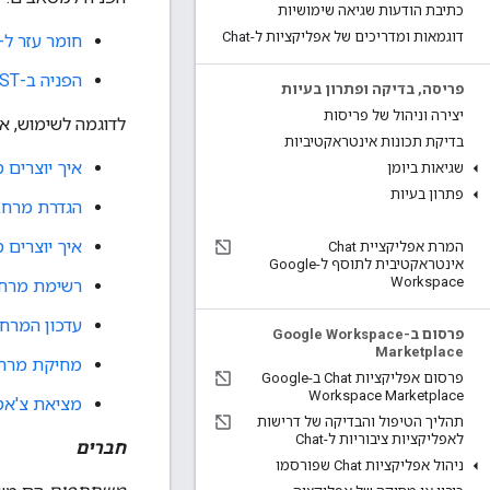
כתיבת הודעות שגיאה שימושיות
דוגמאות ומדריכים של אפליקציות ל-Chat
חומר עזר ל-RPC
הפניה ב-REST
פריסה
,
בדיקה ופתרון בעיות
יצירה וניהול של פריסות
לדוגמה לשימוש, א
בדיקת תכונות אינטראקטיביות
איך יוצרים 
שגיאות ביומן
פתרון בעיות
הגדרת מרחב
איך יוצרים 
המרת אפליקציית Chat
אינטראקטיבית לתוסף ל-Google
Workspace
רשימת מרח
עדכון המרח
פרסום ב-Google Workspace
Marketplace
מחיקת מרח
פרסום אפליקציות Chat ב-Google
Workspace Marketplace
מציאת צ'אט 
תהליך הטיפול והבדיקה של דרישות
לאפליקציות ציבוריות ל-Chat
חברים
ניהול אפליקציות Chat שפורסמו