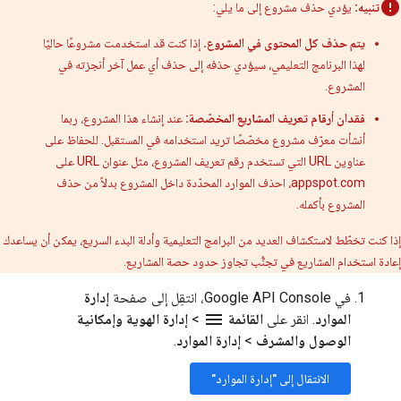
تنبيه:
يؤدي حذف مشروع إلى ما يلي:
يتم حذف كل المحتوى في المشروع.
إذا كنت قد استخدمت مشروعًا حاليًا
لهذا البرنامج التعليمي، سيؤدي حذفه إلى حذف أي عمل آخر أنجزته في
المشروع.
فقدان أرقام تعريف المشاريع المخصّصة:
عند إنشاء هذا المشروع، ربما
أنشأت معرّف مشروع مخصّصًا تريد استخدامه في المستقبل. للحفاظ على
عناوين URL التي تستخدم رقم تعريف المشروع، مثل عنوان URL على
appspot.com، احذف الموارد المحدّدة داخل المشروع بدلاً من حذف
المشروع بأكمله.
إذا كنت تخطّط لاستكشاف العديد من البرامج التعليمية وأدلة البدء السريع، يمكن أن يساعدك
إعادة استخدام المشاريع في تجنُّب تجاوز حدود حصة المشاريع.
في Google API Console، انتقِل إلى صفحة
إدارة
menu
الموارد
. انقر على
القائمة
>
إدارة الهوية وإمكانية
الوصول والمشرف
>
إدارة الموارد
.
الانتقال إلى "إدارة الموارد"