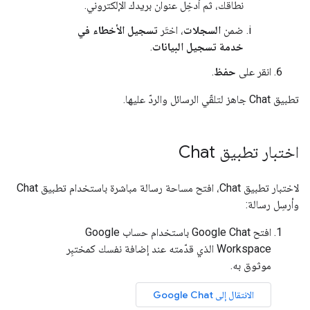
نطاقك، ثم أدخِل عنوان بريدك الإلكتروني.
ضمن
السجلات
، اختَر
تسجيل الأخطاء في
خدمة تسجيل البيانات
.
انقر على
حفظ
.
تطبيق Chat جاهز لتلقّي الرسائل والردّ عليها.
اختبار تطبيق Chat
لاختبار تطبيق Chat، افتح مساحة رسالة مباشرة باستخدام تطبيق Chat
وأرسِل رسالة:
افتح Google Chat باستخدام حساب Google
Workspace الذي قدّمته عند إضافة نفسك كمختبِر
موثوق به.
الانتقال إلى Google Chat