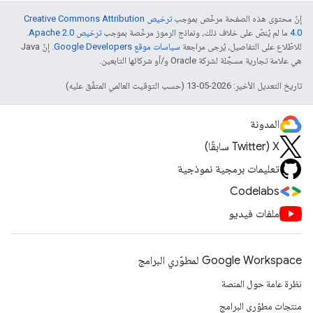
إنّ محتوى هذه الصفحة مرخّص بموجب
ترخيص Creative Commons Attribution
4.0‏
ما لم يُنصّ على خلاف ذلك، ونماذج الرموز مرخّصة بموجب
ترخيص Apache 2.0‏
.
للاطّلاع على التفاصيل، يُرجى مراجعة
سياسات موقع Google Developers‏
. إنّ Java
هي علامة تجارية مسجَّلة لشركة Oracle و/أو شركائها التابعين.
تاريخ التعديل الأخير: 2026-05-13 (حسب التوقيت العالمي المتفَّق عليه)
المدونة
‫X ‏(Twitter سابقًا)
تعليمات برمجية نموذجية
Codelabs
ملفات فيديو
Google Workspace لمطوّري البرامج
نظرة عامة حول المنصة
منتجات مطوّري البرامج