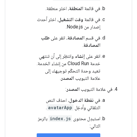
في قائمة
المنطقة
، اختَر منطقة.
في قائمة
وقت التشغيل
، اختَر أحدث
إصدار من Node.js.
في قسم
المصادقة
، انقر على
طلب
المصادقة
.
انقر على
إنشاء
وانتظِر إلى أن تنتهي
خدمة Cloud Run من إنشاء الخدمة.
تعيد وحدة التحكّم توجيهك إلى
علامة التبويب
المصدر
.
في علامة التبويب
المصدر
:
في
نقطة الدخول
، احذف النص
التلقائي وأدخِل
avatarApp
.
استبدِل محتوى
index.js
بالرمز
التالي: