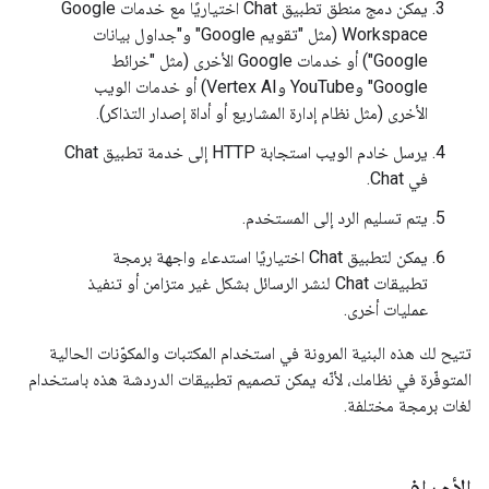
يمكن دمج منطق تطبيق Chat اختياريًا مع خدمات Google
Workspace (مثل "تقويم Google" و"جداول بيانات
Google") أو خدمات Google الأخرى (مثل "خرائط
Google" وYouTube وVertex AI) أو خدمات الويب
الأخرى (مثل نظام إدارة المشاريع أو أداة إصدار التذاكر).
يرسل خادم الويب استجابة HTTP إلى خدمة تطبيق Chat
في Chat.
يتم تسليم الرد إلى المستخدم.
يمكن لتطبيق Chat اختياريًا استدعاء واجهة برمجة
تطبيقات Chat لنشر الرسائل بشكل غير متزامن أو تنفيذ
عمليات أخرى.
تتيح لك هذه البنية المرونة في استخدام المكتبات والمكوّنات الحالية
المتوفّرة في نظامك، لأنّه يمكن تصميم تطبيقات الدردشة هذه باستخدام
لغات برمجة مختلفة.