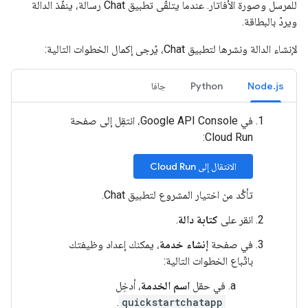
للمرسل وصورة الأفاتار. عندما يتلقّى تطبيق Chat رسالة، ينفّذ الدالة
ويردّ بالبطاقة.
لإنشاء الدالة ونشرها لتطبيق Chat، يُرجى إكمال الخطوات التالية:
Node.js
Python
جافا
في Google API Console، انتقِل إلى صفحة
Cloud Run:
الانتقال إلى Cloud Run
تأكَّد من اختيار المشروع لتطبيق Chat.
انقر على
كتابة دالة
.
في صفحة
إنشاء خدمة
، يمكنك إعداد وظيفتك
باتّباع الخطوات التالية:
في حقل
اسم الخدمة
، أدخِل
.
quickstartchatapp