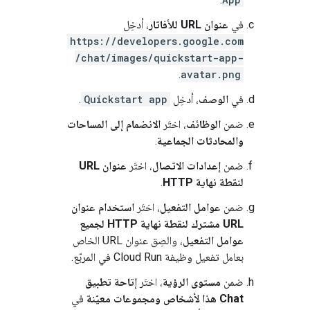
في
عنوان URL للأفاتار
، أدخِل
https://developers.google.com
/chat/images/quickstart-app-
.
avatar.png
في
الوصف
، أدخِل
Quickstart app
.
ضمن
الوظائف
، اختَر
الانضمام إلى المساحات
والمحادثات الجماعية
.
ضمن
إعدادات الاتصال
، اختَر
عنوان URL
لنقطة نهاية HTTP
.
ضمن
عوامل التفعيل
، اختَر
استخدام عنوان
URL مشترك لنقطة نهاية HTTP لجميع
عوامل التفعيل
، والصِق عنوان URL الخاص
بعامل تفعيل وظيفة Cloud Run في المربّع.
ضمن
مستوى الرؤية
، اختَر
إتاحة تطبيق
Chat هذا لأشخاص ومجموعات معيّنة
في