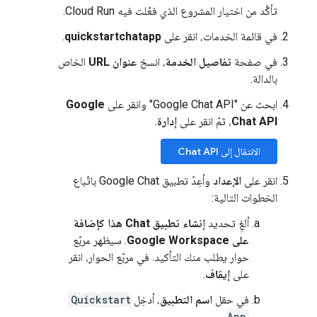
تأكَّد من اختيار المشروع الذي فعّلت فيه Cloud Run.
في قائمة الخدمات، انقر على
quickstartchatapp
.
في صفحة
تفاصيل الخدمة
، انسخ
عنوان URL
الخاص
بالدالة.
ابحث عن "Google Chat API" وانقر على
Google
Chat API
، ثمّ انقر على
إدارة
.
الانتقال إلى Chat API
انقر على
الإعداد
وأعِدّ تطبيق Google Chat باتّباع
الخطوات التالية:
ألغِ تحديد
إنشاء تطبيق Chat هذا كإضافة
على Google Workspace
. سيظهر مربّع
حوار يطلب منك التأكيد. في مربّع الحوار، انقر
على
إيقاف
.
في حقل
اسم التطبيق
، أدخِل
Quickstart
.
App