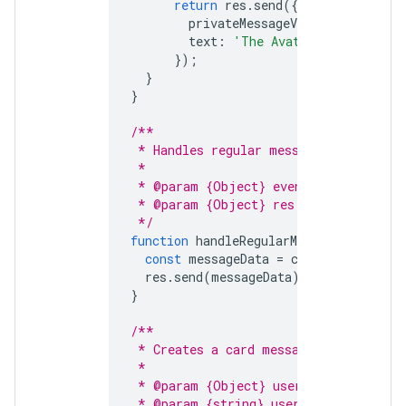
return
res
.
send
({
privateMessageViewer
:
event
.
u
text
:
'The Avatar app replies
});
}
}
/**
 * Handles regular messages (not comm
 *
 * @param {Object} event - The Google
 * @param {Object} res - The HTTP res
 */
function
handleRegularMessage
(
event
,
const
messageData
=
createMessage
(
e
res
.
send
(
messageData
);
}
/**
 * Creates a card message with the us
 *
 * @param {Object} user - The user wh
 * @param {string} user.displayName -