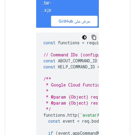
node/avatar-
app/index.js
عرض على GitHub
const
functions
=
require
(
'@google-cl
// Command IDs (configure these in Go
const
ABOUT_COMMAND_ID
=
1
;
// ID for
const
HELP_COMMAND_ID
=
2
;
// ID for 
/**
 * Google Cloud Function that handles
 *
 * @param {Object} req - The HTTP req
 * @param {Object} res - The HTTP res
 */
functions
.
http
(
'avatarApp'
,
(
req
,
res
const
event
=
req
.
body
;
if
(
event
.
appCommandMetadata
)
{