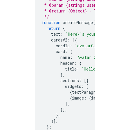
 * @param {string} user.avatarUrl - T
 * @return {Object} - The card messag
 */
function
createMessage
({
displayName
,
return
{
text
:
'Here\'s your avatar'
,
cardsV2
:
[{
cardId
:
'avatarCard'
,
card
:
{
name
:
'Avatar Card'
,
header
:
{
title
:
`Hello 
${
displayName
},
sections
:
[{
widgets
:
[
{
textParagraph
:
{
text
:
'Y
{
image
:
{
imageUrl
:
avatar
],
}],
},
}],
};