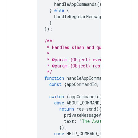
handleAppCommands
(
event
,
res
);
}
else
{
handleRegularMessage
(
event
,
res
);
}
});
/**
 * Handles slash and quick commands.
 *
 * @param {Object} event - The Google
 * @param {Object} res - The HTTP res
 */
function
handleAppCommands
(
event
,
res
const
{
appCommandId
,
appCommandType
switch
(
appCommandId
)
{
case
ABOUT_COMMAND_ID
:
return
res
.
send
({
privateMessageViewer
:
event
.
u
text
:
'The Avatar app replies
});
case
HELP_COMMAND_ID
: