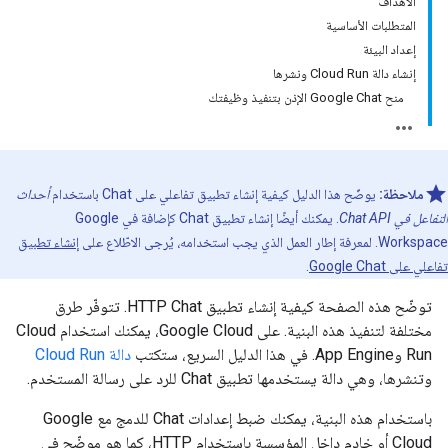
الأهداف
المتطلبات الأساسية
إعداد البيئة
إنشاء دالة Cloud Run ونشرها
منح Google Chat الإذن بتنفيذ وظيفتك
ملاحظة:
يوضّح هذا الدليل كيفية إنشاء تطبيق تفاعلي على Chat باستخدام
أحداث
التفاعل في Chat API
. يمكنك أيضًا إنشاء تطبيق Chat كإضافة في Google
Workspace. لمعرفة إطار العمل الذي يجب استخدامه، يُرجى الاطّلاع على
إنشاء تطبيق
تفاعلي على Google Chat
.
توضّح هذه الصفحة كيفية إنشاء تطبيق HTTP Chat. تتوفّر طرق
مختلفة لتنفيذ هذه البنية. على Google Cloud، يمكنك استخدام Cloud
Run وApp Engine. في هذا الدليل السريع، ستكتب
دالة Cloud Run
وتنشرها، وهي دالة يستخدمها تطبيق Chat للرد على رسالة المستخدم.
باستخدام هذه البنية، يمكنك ضبط إعدادات Chat للدمج مع Google
Cloud أو خادم داخل المؤسسة باستخدام HTTP، كما هو موضّح في