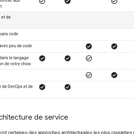
check_circle_outline
verified
check_circle_outline
abonner aux
t
 et de
sans code
verified
verified
vec peu de code
verified
verified
check_circle_outline
ans le langage
n de votre choix
check_circle_outline
verified
verified
verified
e de DevOps et de
rchitecture de service
crit certaines des approches architecturales les plus courantes 