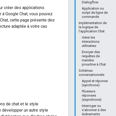
Dialogflow
ur créer des applications
Application ou
script de ligne de
er à Google Chat, vous pouvez
commande
n Chat, cette page présente des
Implémentation de
tecture adaptée à votre cas
la logique de
l'application Chat
Gérer les
interactions
utilisateur
Envoyer des
requêtes de
manière
proactive à Chat
Schémas
conversationnels
Appel et réponse
(synchrone)
Plusieurs
réponses
(asynchrone)
ns de chat et le style
Interroger ou
de développer un autre style
s'abonner à des
événements