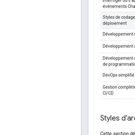
Interroger ou s'
événements Cha
Styles de codage
déploiement
Développement 
Développement a
Développement d
de programmatio
DevOps simplifié
Gestion complèt
CI/CD
Styles d'a
Cette section dé