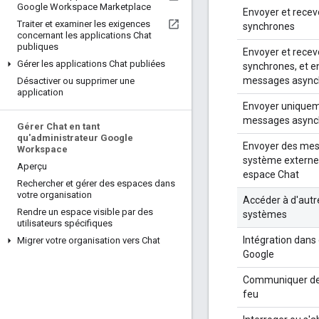
Google Workspace Marketplace
Envoyer et rece
Traiter et examiner les exigences
synchrones
concernant les applications Chat
publiques
Envoyer et rece
Gérer les applications Chat publiées
synchrones, et e
messages async
Désactiver ou supprimer une
application
Envoyer unique
messages async
Gérer Chat en tant
qu'administrateur Google
Envoyer des mes
Workspace
système externe 
Aperçu
espace Chat
Rechercher et gérer des espaces dans
votre organisation
Accéder à d'autr
Rendre un espace visible par des
systèmes
utilisateurs spécifiques
Intégration dans 
Migrer votre organisation vers Chat
Google
Communiquer der
feu