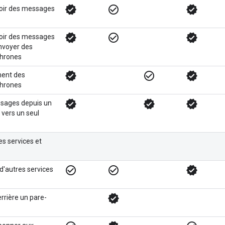
verified
check_circle_outline
verified
voir des messages
verified
check_circle_outline
verified
voir des messages
nvoyer des
hrones
verified
check_circle_outline
verified
ment des
hrones
verified
verified
verified
sages depuis un
vers un seul
es services et
check_circle_outline
check_circle_outline
verified
d'autres services
verified
rière un pare-