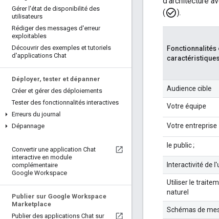
d'architecture av
Gérer l'état de disponibilité des
check_circle_outline
(
).
utilisateurs
Rédiger des messages d'erreur
exploitables
Découvrir des exemples et tutoriels
Fonctionnalités 
d'applications Chat
caractéristique
Déployer
,
tester et dépanner
Audience cible
Créer et gérer des déploiements
Tester des fonctionnalités interactives
Votre équipe
Erreurs du journal
Votre entreprise
Dépannage
le public ;
Convertir une application Chat
interactive en module
Interactivité de l'
complémentaire
Google Workspace
Utiliser le trait
naturel
Publier sur Google Workspace
Marketplace
Schémas de mes
Publier des applications Chat sur