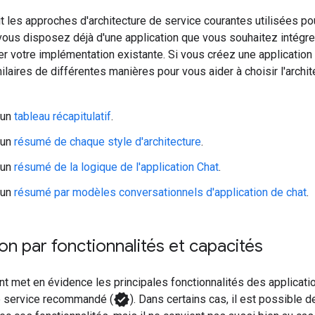
t les approches d'architecture de service courantes utilisées po
vous disposez déjà d'une application que vous souhaitez intégr
ter votre implémentation existante. Si vous créez une applicatio
ilaires de différentes manières pour vous aider à choisir l'archi
 un
tableau récapitulatif
.
 un
résumé de chaque style d'architecture
.
 un
résumé de la logique de l'application Chat
.
 un
résumé par modèles conversationnels d'application de chat
.
on par fonctionnalités et capacités
nt met en évidence les principales fonctionnalités des applicatio
verified
de service recommandé (
). Dans certains cas, il est possible 