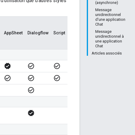
d'utilisation que d'autres styles
(asynchrone)
Message
unidirectionnel
d'une application
Chat
Message
AppSheet
Dialogflow
Script
unidirectionnel à
une application
Chat
Articles associés
verified
check_circle_outline
check_circle_outline
check_circle_outline
check_circle_outline
check_circle_outline
check_circle_outline
verified