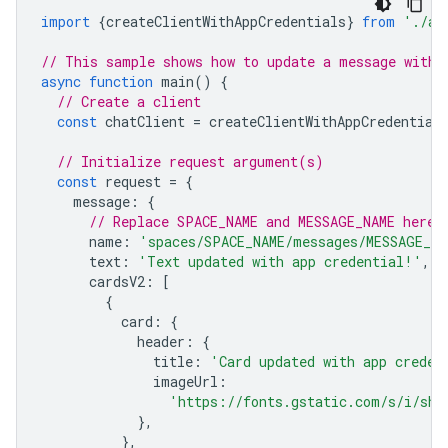
import
{
createClientWithAppCredentials
}
from
'./au
// This sample shows how to update a message with 
async
function
main
()
{
// Create a client
const
chatClient
=
createClientWithAppCredential
// Initialize request argument(s)
const
request
=
{
message
:
{
// Replace SPACE_NAME and MESSAGE_NAME here
name
:
'spaces/SPACE_NAME/messages/MESSAGE_NA
text
:
'Text updated with app credential!'
,
cardsV2
:
[
{
card
:
{
header
:
{
title
:
'Card updated with app creden
imageUrl
:
'https://fonts.gstatic.com/s/i/sho
},
},