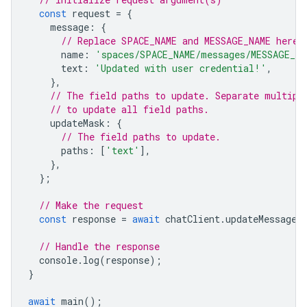
const
request
=
{
message
:
{
// Replace SPACE_NAME and MESSAGE_NAME here
name
:
'spaces/SPACE_NAME/messages/MESSAGE_NA
text
:
'Updated with user credential!'
,
},
// The field paths to update. Separate multipl
// to update all field paths.
updateMask
:
{
// The field paths to update.
paths
:
[
'text'
],
},
};
// Make the request
const
response
=
await
chatClient
.
updateMessage
(
// Handle the response
console
.
log
(
response
);
}
await
main
();