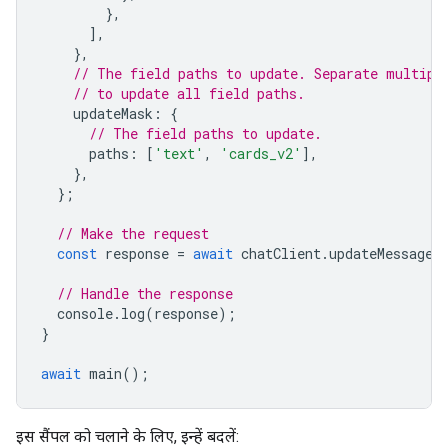
},
],
},
// The field paths to update. Separate multipl
// to update all field paths.
updateMask
:
{
// The field paths to update.
paths
:
[
'text'
,
'cards_v2'
],
},
};
// Make the request
const
response
=
await
chatClient
.
updateMessage
(
// Handle the response
console
.
log
(
response
);
}
await
main
();
इस सैंपल को चलाने के लिए, इन्हें बदलें: