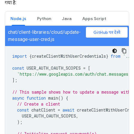
गया है:
Node.js
Python
Java
Apps Script
chat/client-libraries/cloud/update-
GitHub पर देखें
message-user-cred.js
import
{
createClientWithUserCredentials
}
from
'./a
const
USER_AUTH_OAUTH_SCOPES
=
[
'https://www.googleapis.com/auth/chat.messages'
,
];
// This sample shows how to update a message with 
async
function
main
()
{
// Create a client
const
chatClient
=
await
createClientWithUserCre
USER_AUTH_OAUTH_SCOPES
,
);
// Initialize request argument(s)