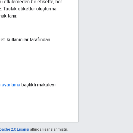
 etkilemeden bir etikette, her
z. Taslak etiketler oluşturma
ak tanır.
, kullanıcılar tarafından
ı ayarlama
başlıklı makaleyi
pache 2.0 Lisansı
altında lisanslanmıştır.