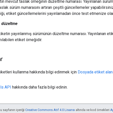
tin mevcut taslak örneğinin düzeltme numarası. Yayınlanan sürümü
taslak sürüm numarasını artıran çeşitli güncellemeler yapabilirsini
iği, etiket güncellemelerini yayınlamadan önce test etmenize olan
n düzeltme
tiketin yayınlanmış sürümünün düzeltme numarası. Yayınlanan etiket
nılabilen etiket örneğidir.
ar
tiketleri kullanma hakkında bilgi edinmek için
Dosyada etiket alan
ls API
hakkında daha fazla bilgi edinin.
bu sayfanın içeriği
Creative Commons Atıf 4.0 Lisansı
altında ve kod örnekleri
A