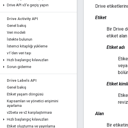
Drive API v3'e geçiş yapın
Drive etiketlerin
Etiket
Drive Activity API
Genel bakış
Bir Drive d
Veri modeli
etiket alan
İstekte bulunun
İstemci kitaplığı yükleme
Etiket adı
v1'den veri taşı
Etike
Hızlı başlangıç kılavuzları
vey
Sorun giderme
bölü
Drive Labels API
Etiket kiml
Genel bakış
Etiket yaşam döngüsü
Etike
Kapsamları ve yönetici erişimini
reviz
ayarlama
v2beta ve v2 karşılaştırması
Alan
Hızlı başlangıç kılavuzları
Bir etiketi
Etiket oluşturma ve yayınlama