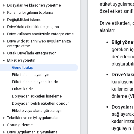
etiket uygulaması
Dosyaları ve klasörleri yönetme
özel etiket sınıf
Kullanıcı bilgilerini toplama
Değişiklikleri işleme
Drive etiketleri,
Drive'daki etkinliklerle çalışma
alanları:
Drive kullanıcı arayüzüyle entegre etme
Drive widget'larını web uygulamanıza
Bilgi yöne
entegre etme
gereken içe
Ortak Drive'larla entegrasyon
değerlerine
Etiketleri yönetin
oluşturabili
Genel bakış
Drive'dak
Etiket alanını ayarlayın
kuruluşunu
Etiket alanının ayarını kaldır
kullanıcıla
Etiketi kaldır
önleme (VKÖ
Dosyadan etiketleri listeleme
Dosyadan belirli etiketleri döndür
Dosyaları
Etikete veya alana göre arayın
sağlayarak ş
Teknikler ve en iyi uygulamalar
kadar imza
Sorun giderme
uygulayın.
Drive uygulamanızı yayınlama