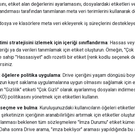
nı, etiket alan değerlerini ayarlamasını, dosyalardaki etiketleri 
landırması tarafından tanımlanan meta veri terimlerini kullanarak d
 dosya ve klasörlere meta veri ekleyerek iş süreçlerini destekleyeb
timi stratejisini izlemek için içeriği sınıflandırma
: Hassas vey
riği ya da verileri tanımlamak için etiket oluşturun. Örneğin, "Çok 
 sahip "Hassasiyet" adlı rozetli bir etiket (renk kodlu seçenek de
rsiniz.
i öğelere politika uygulama
: Drive içeriğini yaşam döngüsü bo
zun kayıt saklama uygulamalarına uygun olmasını sağlamak için eti
rın "Gizlilik" etiketi "Çok Gizli" olarak ayarlanmış dosyaları indirme
) politikasını yönetmek için etiketleri kullanın.
 seçme ve bulma
: Kuruluşunuzdaki kullanıcıların öğeleri etiketl
irketinizin içeriğinin aranabilirliğini artırmak için etiketler oluştur
lanması beklenen tüm sözleşmelere "İmza Durumu" etiket kümesi
 Daha sonra Drive arama, "imza bekliyor" araması yapıldığında bu 