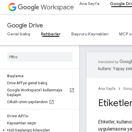
Ana Sayfa
Google Dr
Workspace
Google Drive
Genel bakış
Rehberler
Başvuru Kaynakları
MCP s
kullanır. Yapay zeka
Başlama
Drive API'ye genel bakış
Ana Sayfa
Goog
Google Workspace'i kullanmaya
başlayın
Etiketle
OAuth iznini yapılandırın
Drive API'sı
Etiketler
, kullan
Kapsamları seçin
uygulamasına yard
Hızlı başlangıç kılavuzları