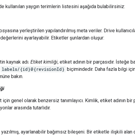
de kullanılan yaygın terimlerin listesini aşağıda bulabilirsiniz:
osyasına yerleştirilen yapılandırılmış meta veriler. Drive kullanıcıl
 değerlerini ayarlayabilir. Etiketler şunlardan oluşur:
tin kaynak adı.
Etiket kimliği
, etiket adının bir parçasıdır. İsteğe b
a
labels/{id}@{revisionId}
biçimindedir. Daha fazla bilgi iç
müne bakın.
iği
t için genel olarak benzersiz tanımlayıcı. Kimlik, etiket adının bir
yonlar arasında tutarlıdır.
n yazılmış, ayarlanabilir bağımsız bileşeni. Bir etiketle ilişkili ala