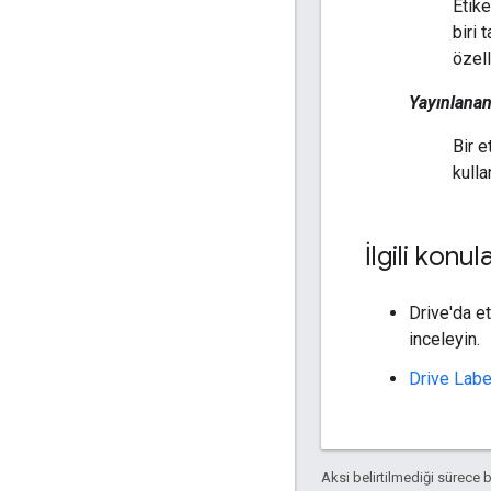
Etike
biri 
özell
Yayınlana
Bir e
kulla
İlgili konul
Drive'da e
inceleyin.
Drive Labe
Aksi belirtilmediği sürece 