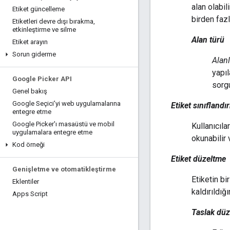
alan olabil
Etiket güncelleme
birden fazl
Etiketleri devre dışı bırakma
,
etkinleştirme ve silme
Alan türü
Etiket arayın
Sorun giderme
Alan
yapıl
Google Picker API
sorgu
Genel bakış
Google Seçici'yi web uygulamalarına
Etiket sınıflandı
entegre etme
Google Picker'ı masaüstü ve mobil
Kullanıcıla
uygulamalara entegre etme
okunabilir 
Kod örneği
Etiket düzeltme
Genişletme ve otomatikleştirme
Etiketin bi
Eklentiler
kaldırıldığ
Apps Script
Taslak dü