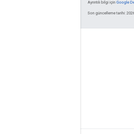
Ayrıntılı bilgi için
Google Dev
Son güncelleme tarihi: 202
Etkileşim
Google Developer Program
Google Developer Groups
Google Developer Experts
Accelerators
Google Cloud & NVIDIA