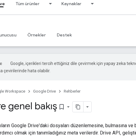
ive
Tüm ürünler
Kaynaklar
unucusu
Örnekler
Destek
Google, içerikleri tercih ettiğiniz dile çevirmek için yapay zeka tekno
 çevirilerinde hata olabilir.
le Workspace
Google Drive
Rehberler
re genel bakış
bookmark_border
ıcıların Google Drive'daki dosyaları düzenlemesine, bulmasına ve 
ımcı olmak için tanımladığınız meta verilerdir. Drive API, gelişti