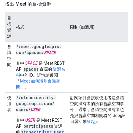
找出 Meet 的目標資源
目
標
格式
限制 (如適用)
資
源
/
/
meet
.
googleapis
.
會
com
/
spaces
/
SPACE
議
空
其中
SPACE
是 Meet REST
間
spaces
API
資源的
資源名
稱
中的 ID。詳情請參閱
「
Meet 如何識別會議空
間
」。
/
/
cloudidentity
.
使
訂閱項目會接收使用者是會議
googleapis
.
com
/
用
空間擁有者的所有會議空間事
users
/
USER
者
件。通常，會議空間擁有者也
是與會議空間相關聯的 Google
其中
USER
是 Meet REST
日曆活動
發起人
。
participants
API
資源
signedinUser.user
的