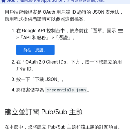
注意：
如果您使用 Apps Script，則可以略過這個步驟。
用戶端密鑰檔案是 OAuth 用戶端 ID 憑證的 JSON 表示法，
應用程式提供憑證時可以參照這個檔案。
menu
在 Google API 控制台中，依序前往「選單」圖示
>
「API 和服務」
>
「憑證」
。
前往「憑證」
在「OAuth 2.0 Client IDs」
下方，按一下您建立的用
戶端 ID。
按一下「下載 JSON」
。
將檔案儲存為
credentials.json
。
建立並訂閱 Pub
/
Sub 主題
在本節中，您將建立 Pub/Sub 主題和該主題的訂閱項目。