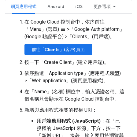
網頁應用程式
Android
iOS
更多選項
在 Google Cloud 控制台中，依序前往
「Menu」(選單)
>
「Google Auth platform」
menu
(Google 驗證平台)
>
「Clients」(用戶端)
。
前往「Clients」(客戶) 頁面
按一下「Create Client」(建立用戶端)
。
依序點選「Application type」(應用程式類型)
>
「Web application」(網頁應用程式)
。
在「Name」(名稱)
欄位中，輸入憑證名稱。這
個名稱只會顯示在 Google Cloud 控制台中。
新增與應用程式相關的授權 URI：
用戶端應用程式 (JavaScript)
：在「已
授權的 JavaScript 來源」
下方，按一下
「新增 URI」
。接著，輸入要用於瀏覽器