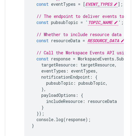
const
eventTypes
=
[
EVENT_TYPES
];
// The endpoint to deliver events to, su
const
pubsubTopic
=
'
TOPIC_NAME
'
;
// Whether to include resource data or no
const
resourceData
=
RESOURCE_DATA
;
// Call the Workspace Events API using t
const
response
=
WorkspaceEvents
.
Subscrip
targetResource
:
targetResource
,
eventTypes
:
eventTypes
,
notificationEndpoint
:
{
pubsubTopic
:
pubsubTopic
,
},
payloadOptions
:
{
includeResource
:
resourceData
}
});
console
.
log
(
response
);
}