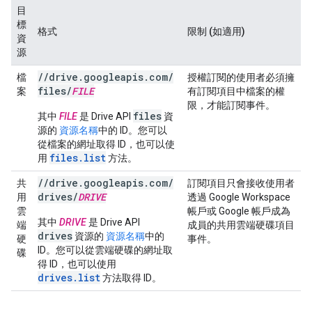
目
標
格式
限制 (如適用)
資
源
/
/
drive
.
googleapis
.
com
/
檔
授權訂閱的使用者必須擁
files
/
FILE
案
有訂閱項目中檔案的權
限，才能訂閱事件。
files
其中
FILE
是 Drive API
資
源的
資源名稱
中的 ID。您可以
從檔案的網址取得 ID，也可以使
files.list
用
方法。
/
/
drive
.
googleapis
.
com
/
共
訂閱項目只會接收使用者
drives
/
DRIVE
用
透過 Google Workspace
雲
帳戶或 Google 帳戶成為
其中
DRIVE
是 Drive API
端
成員的共用雲端硬碟項目
drives
資源的
資源名稱
中的
硬
事件。
ID。您可以從雲端硬碟的網址取
碟
得 ID，也可以使用
drives.list
方法取得 ID。