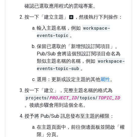
確認已選取應用程式的雲端專案。
按一下「建立主題」
，然後執行下列操作：
add_box
輸入主題名稱，例如
workspace-
events-topic
。
保留已選取的「新增預設訂閱項目」
。
Pub/Sub 會將這個預設訂閱項目命名為
類似主題名稱的名稱，例如
workspace-
events-topic-sub
。
選用：更新或設定主題的其他
屬性
。
按一下「建立」
，完整主題名稱的格式為
projects/
PROJECT_ID
/topics/
TOPIC_ID
。後續步驟會用到這個全名。
授予將 Pub/Sub 訊息發布至主題的權限：
在主題頁面中，前往側邊面板並開啟「權
限」
分頁。