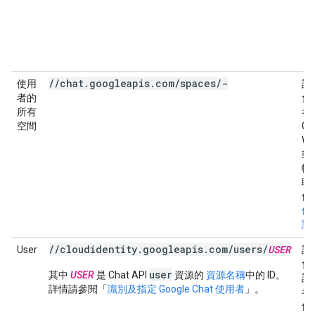
//chat.googleapis.com/spaces/-
使用
訂
者的
會
所有
者
空間
Go
Wo
或 
帳
聊
件
使
證
//cloudidentity.googleapis.com/users/
USER
User
訂
會
user
其中
USER
是 Chat API
資源的
資源名稱
中的 ID。
訂
詳情請參閱「
識別及指定 Google Chat 使用者
」。
者
件