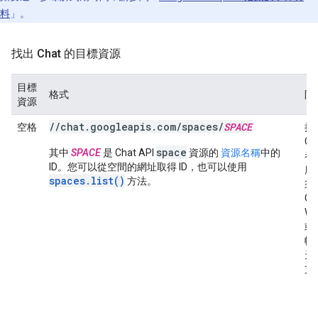
料
」。
找出 Chat 的目標資源
目標
格式
限
資源
//chat.googleapis.com/spaces/
SPACE
空格
授
Ch
space
其中
SPACE
是 Chat API
資源的
資源名稱
中的
者或
ID。您可以從空間的網址取得 ID，也可以使用
應
spaces.list()
方法。
須
Go
Wo
或 
帳
天
支