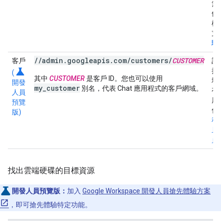
無
他
權
支
驗
//admin.googleapis.com/customers/
CUSTOMER
客戶
訂
science
接
(
其中
CUSTOMER
是客戶 ID。您也可以使用
域
開發
my_customer
別名，代表 Chat 應用程式的客戶網域。
有
人員
用
預覽
僅
版)
程
且
員
找出雲端硬碟的目標資源
開發人員預覽版：
加入
Google Workspace 開發人員搶先體驗方案
，即可搶先體驗特定功能。