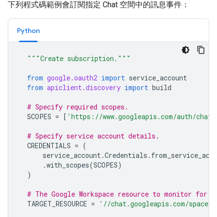
下列程式碼範例會訂閱指定 Chat 空間中的訊息事件：
Python
"""Create subscription."""
from
google.oauth2
import
service_account
from
apiclient.discovery
import
build
# Specify required scopes.
SCOPES
=
[
'https://www.googleapis.com/auth/chat.
# Specify service account details.
CREDENTIALS
=
(
service_account
.
Credentials
.
from_service_acc
.
with_scopes
(
SCOPES
)
)
# The Google Workspace resource to monitor for e
TARGET_RESOURCE
=
'//chat.googleapis.com/spaces/