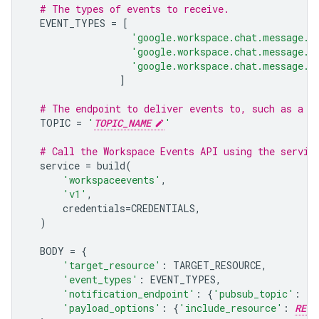
# The types of events to receive.
EVENT_TYPES
=
[
'google.workspace.chat.message.v
'google.workspace.chat.message.v
'google.workspace.chat.message.v
]
# The endpoint to deliver events to, such as a G
TOPIC
=
'
TOPIC_NAME
'
# Call the Workspace Events API using the servic
service
=
build
(
'workspaceevents'
,
'v1'
,
credentials
=
CREDENTIALS
,
)
BODY
=
{
'target_resource'
:
TARGET_RESOURCE
,
'event_types'
:
EVENT_TYPES
,
'notification_endpoint'
:
{
'pubsub_topic'
:
TO
'payload_options'
:
{
'include_resource'
:
RESO