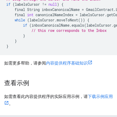
if
(
labelsCursor
!
=
null
)
{
final
String
inboxCanonicalName
=
GmailContract
.
final
int
canonicalNameIndex
=
labelsCursor
.
getC
while
(
labelsCursor
.
moveToNext
())
{
if
(
inboxCanonicalName
.
equals
(
labelsCursor
.
g
// this row corresponds to the Inbox
}
}
}
如需更多帮助，请参阅
内容提供程序基础知识
查看示例
如需查看此内容提供程序的实际应用示例，请
下载示例应用
。