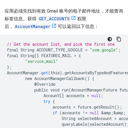
应用必须先找到有效 Gmail 账号的电子邮件地址，才能查询
标签信息。获得
GET_ACCOUNTS
权限
后，
AccountManager
可以返回以下信息：
// Get the account list, and pick the first one
final
String
ACCOUNT_TYPE_GOOGLE
=
"com.google"
;
final
String
[]
FEATURES_MAIL
=
{
"service_mail"
};
AccountManager
.
get
(
this
).
getAccountsByTypeAndFeature
new
AccountManagerCallback
()
{
@
Override
public
void
run
(
AccountManagerFuture
fut
Account
[]
accounts
=
null
;
try
{
accounts
=
future
.
getResult
();
if
(
accounts
!
=
null
&
amp
;
&
amp
;
String
selectedAccount
=
acco
queryLabels
(
selectedAccount
)