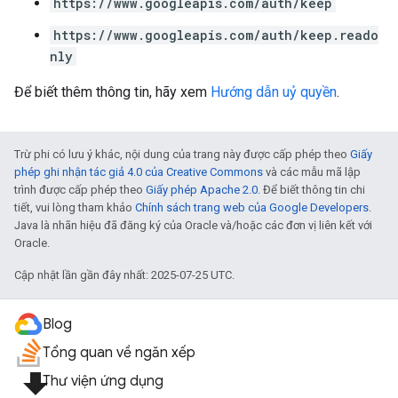
https://www.googleapis.com/auth/keep
https://www.googleapis.com/auth/keep.reado
nly
Để biết thêm thông tin, hãy xem
Hướng dẫn uỷ quyền
.
Trừ phi có lưu ý khác, nội dung của trang này được cấp phép theo
Giấy
phép ghi nhận tác giả 4.0 của Creative Commons
và các mẫu mã lập
trình được cấp phép theo
Giấy phép Apache 2.0
. Để biết thông tin chi
tiết, vui lòng tham khảo
Chính sách trang web của Google Developers
.
Java là nhãn hiệu đã đăng ký của Oracle và/hoặc các đơn vị liên kết với
Oracle.
Cập nhật lần gần đây nhất: 2025-07-25 UTC.
Blog
Tổng quan về ngăn xếp
file_download
Thư viện ứng dụng