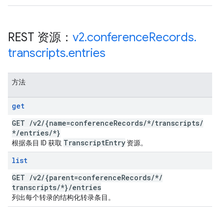
REST 资源：
v2
.
conference
Records
.
transcripts
.
entries
方法
get
GET
/
v2
/
{name=conference
Records
/
*
/
transcripts
/
*
/
entries
/
*}
Transcript
Entry
根据条目 ID 获取
资源。
list
GET
/
v2
/
{parent=conference
Records
/
*
/
transcripts
/
*}
/
entries
列出每个转录的结构化转录条目。