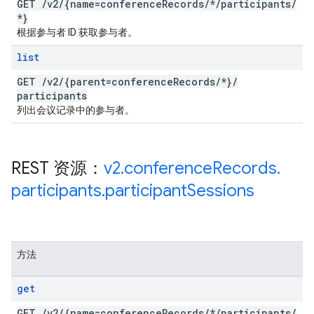
GET
/
v2
/
{name=conference
Records
/
*
/
participants
/
*}
根据参与者 ID 获取参与者。
list
GET
/
v2
/
{parent=conference
Records
/
*}
/
participants
列出会议记录中的参与者。
REST 资源：
v2
.
conference
Records
.
participants
.
participant
Sessions
方法
get
GET
/
v2
/
{name=conference
Records
/
*
/
participants
/