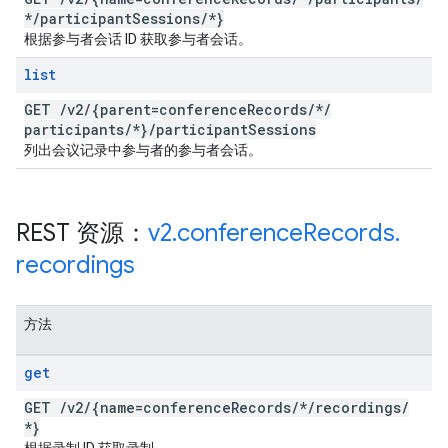
*
/
participant
Sessions
/
*}
根据参与者会话 ID 获取参与者会话。
list
GET
/
v2
/
{parent=conference
Records
/
*
/
participants
/
*}
/
participant
Sessions
列出会议记录中参与者的参与者会话。
REST 资源：
v2
.
conference
Records
.
recordings
方法
get
GET
/
v2
/
{name=conference
Records
/
*
/
recordings
/
*}