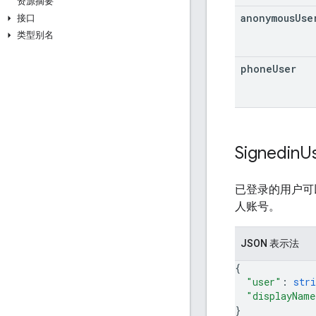
资源摘要
anonymous
Use
接口
类型别名
phone
User
Signedin
U
已登录的用户可
人账号。
JSON 表示法
{
"user"
: 
stri
"displayName
}