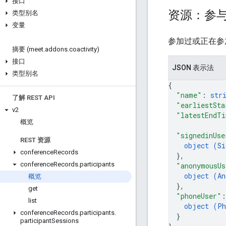
接口
资源：参
类型别名
变量
参加过或正在参
摘要 (meet
.
addons
.
coactivity)
接口
JSON 表示法
类型别名
{
"name"
: 
str
了解 REST API
"earliestSta
v2
"latestEndT
概览
"signedinUse
REST 资源
object (
Si
conference
Records
}
,
conference
Records
.
participants
"anonymousUs
object (
An
概览
}
,
get
"phoneUser"
:
list
object (
Ph
conference
Records
.
participants
.
}
participant
Sessions