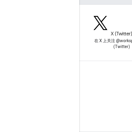
博客
X (Twitter
阅读 Google Workspace 开发
在 X 上关注 @worksp
者博客
(Twitter)
面向开发者的 Google Workspace
平台概览
开发者产品
版本说明
开发者支持
服务条款