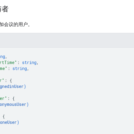
与者
加会议的用户。
ing
,
rtTime"
: 
string
,
ime"
: 
string
,
r"
: 
{
gnedinUser
)
er"
: 
{
onymousUser
)
 
{
oneUser
)