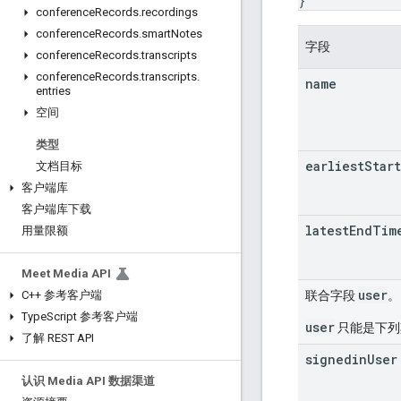
}
conference
Records
.
recordings
conference
Records
.
smart
Notes
字段
conference
Records
.
transcripts
conference
Records
.
transcripts
.
name
entries
空间
类型
earliest
Start
文档目标
客户端库
客户端库下载
latest
End
Tim
用量限额
Meet Media API
user
联合字段
。
C++ 参考客户端
Type
Script 参考客户端
user
只能是下列
了解 REST API
signedin
User
认识 Media API 数据渠道