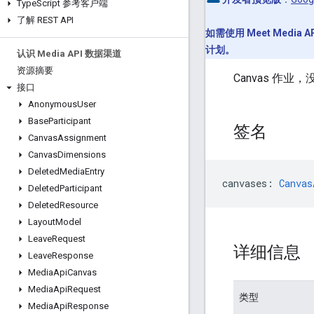
Type
Script 参考客户端
了解 REST API
如需使用 Meet Medi
计划。
认识 Media API 数据渠道
资源摘要
Canvas 作
接口
Anonymous
User
Base
Participant
签名
Canvas
Assignment
Canvas
Dimensions
Deleted
Media
Entry
canvases
:
Canvas
Deleted
Participant
Deleted
Resource
Layout
Model
Leave
Request
详细信息
Leave
Response
Media
Api
Canvas
Media
Api
Request
类型
Media
Api
Response