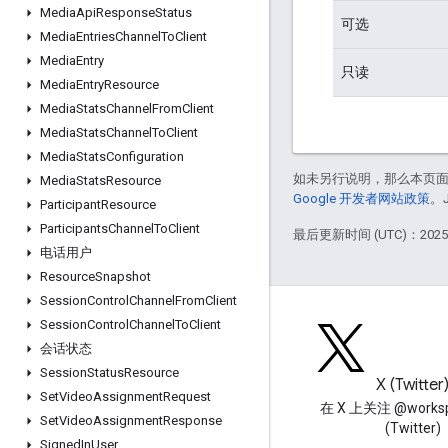
Media
Api
Response
Status
可选
Media
Entries
Channel
To
Client
Media
Entry
只读
Media
Entry
Resource
Media
Stats
Channel
From
Client
Media
Stats
Channel
To
Client
Media
Stats
Configuration
如未另行说明，那么本页
Media
Stats
Resource
Google 开发者网站政策
。
Participant
Resource
Participants
Channel
To
Client
最后更新时间 (UTC)：2025-
电话用户
Resource
Snapshot
Session
Control
Channel
From
Client
Session
Control
Channel
To
Client
会话状态
Session
Status
Resource
博客
X (Twitter
Set
Video
Assignment
Request
阅读 Google Workspace 开发
在 X 上关注 @worksp
Set
Video
Assignment
Response
者博客
(Twitter)
Signed
In
User