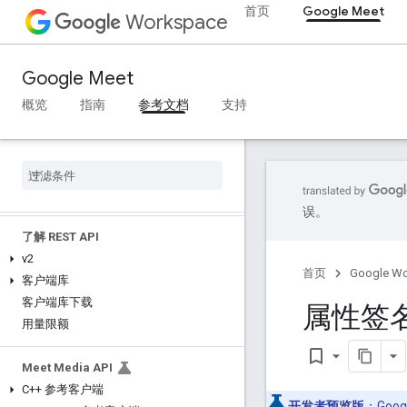
首页
Google Meet
Workspace
摘要 (meet.addons)
接口
Google Meet
类型别名
概览
指南
参考文档
支持
变量
摘要 (meet
.
addons
.
coactivity)
接口
类型别名
误。
了解 REST API
v2
首页
Google W
客户端库
客户端库下载
属性签名 
用量限额
bookmark_border
Meet Media API
C++ 参考客户端
开发者预览版
：
Goo