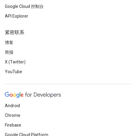
Google Cloud 控制台
API Explorer
紧密联系
博客
简报
X (Twitter)
YouTube
Android
Chrome
Firebase
Google Cloud Platform