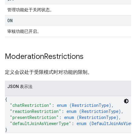
管理功能处于关闭状态。
ON
审核功能已开启。
Moderation
Restrictions
定义会议处于受限模式时对功能的限制。
JSON 表示法
{
"chatRestriction"
: 
enum (
RestrictionType
)
,
"reactionRestriction"
: 
enum (
RestrictionType
)
,
"presentRestriction"
: 
enum (
RestrictionType
)
,
"defaultJoinAsViewerType"
: 
enum (
DefaultJoinAsViewe
}