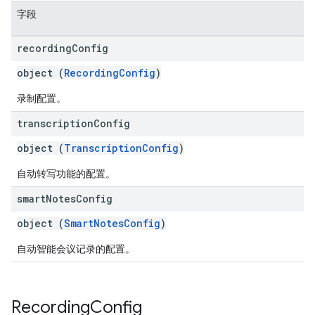
字段
recording
Config
object (
RecordingConfig
)
录制配置。
transcription
Config
object (
TranscriptionConfig
)
自动转写功能的配置。
smart
Notes
Config
object (
SmartNotesConfig
)
自动智能会议记录的配置。
Recording
Config