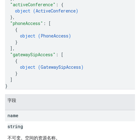
"activeConference"
: 
{
object (
ActiveConference
)
}
,
"phoneAccess"
: 
[
{
object (
PhoneAccess
)
}
]
,
"gatewaySipAccess"
: 
[
{
object (
GatewaySipAccess
)
}
]
}
字段
name
string
不可变。空间的资源名称。