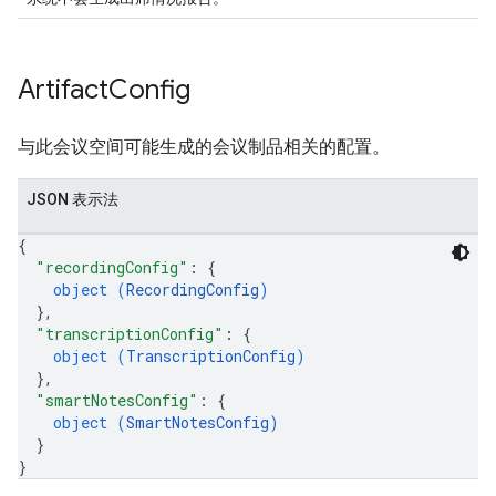
Artifact
Config
与此会议空间可能生成的会议制品相关的配置。
JSON 表示法
{
"recordingConfig"
: 
{
object (
RecordingConfig
)
}
,
"transcriptionConfig"
: 
{
object (
TranscriptionConfig
)
}
,
"smartNotesConfig"
: 
{
object (
SmartNotesConfig
)
}
}