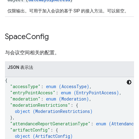
仅限输出。可用于加入会议的基于 SIP 的接入方法。可以留空。
Space
Config
与会议空间相关的配置。
JSON 表示法
{
"accessType"
: 
enum (
AccessType
)
,
"entryPointAccess"
: 
enum (
EntryPointAccess
)
,
"moderation"
: 
enum (
Moderation
)
,
"moderationRestrictions"
: 
{
object (
ModerationRestrictions
)
}
,
"attendanceReportGenerationType"
: 
enum (
AttendanceR
"artifactConfig"
: 
{
object (
ArtifactConfig
)