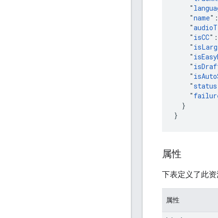
    "
langua
    "
name
"
    "
audioT
    "
isCC
":
    "
isLarg
    "
isEasy
    "
isDraf
    "
isAuto
    "
status
    "
failur
  }

}
属性
下表定义了此资
属性