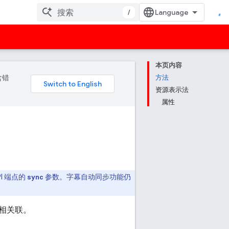
/
本页内容
含错
方法
资源表示法
属性
PI 端点的
sync
参数。字幕自动同步功能仍
频相关联。