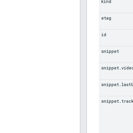
kind
etag
id
snippet
snippet
.
vide
snippet
.
last
snippet
.
trac