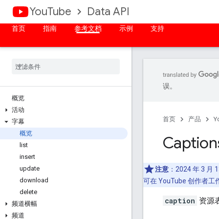
YouTube
Data API
首页
指南
参考文档
示例
支持
误。
概览
活动
首页
产品
Y
字幕
概览
Caption
list
insert
update
注意
：2024 年 3 月
download
可在 YouTube 创
delete
caption
资源表
频道横幅
频道