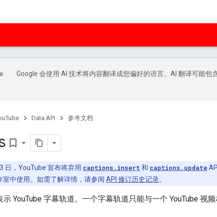
Google 会使用 AI 技术将内容翻译成您偏好的语言。AI 翻译可能包
ouTube
Data API
参考文档
s
bookmark_border
 13 日，YouTube 宣布将弃用
captions.insert
和
captions.update
A
作者工作室中使用。如需了解详情，请参阅
API 修订历史记录
。
示 YouTube 字幕轨道。一个字幕轨道只能与一个 YouTube 视