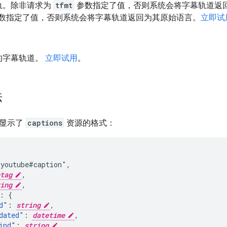
轨。除非请求为
tfmt
参数指定了值，否则系统会将字幕轨道返
数指定了值，否则系统会将字幕轨道返回为其原始语言。
立即试
的字幕轨道。
立即试用
。
法
构显示了
captions
资源的格式：
youtube#caption",

tag
,

ing
,

: {

d
": 
string
,

dated
": 
datetime
,

ind
": 
string
,
