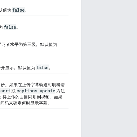
false
认值为
。
false
为
。
学习者水平为第三级。默认值为
false
公开显示。默认值为
。
道同步。如果在上传字幕轨道时明确请
nsert
captions
.
update
或
方法
ube 将上传的曲目同步到视频。如果
的时间码来确定何时显示字幕。