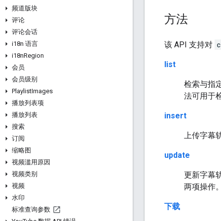
频道版块
方法
评论
评论会话
该 API 支持对
c
i18n 语言
i18n
Region
list
会员
会员级别
检索与指
Playlist
Images
法可用于
播放列表项
insert
播放列表
搜索
上传字幕
订阅
缩略图
update
视频滥用原因
更新字幕
视频类别
两项操作
视频
水印
下载
标准查询参数