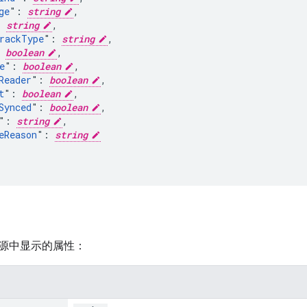
ge
": 
string
,

: 
string
,

rackType
": 
string
,

 
boolean
,

e
": 
boolean
,

Reader
": 
boolean
,

t
": 
boolean
,

Synced
": 
boolean
,

": 
string
,

eReason
": 
string
源中显示的属性：