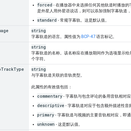
forced
- 在播放器中未选择任何其他轨道时播放
是外星人用外星语说话，则可以添加强制字幕轨道
standard
- 常规字幕轨。这是默认值。
uage
string
字幕轨道的语言。属性值为
BCP-47
语言标记。
string
字幕轨道的名称。该名称应在播放期间作为选项显示给用
个字符。
o
Track
Type
string
与字幕轨道关联的音轨类型。
此属性的有效值包括：
commentary
- 字幕轨与包含评论的备用音轨相对
descriptive
- 字幕轨道对应于包含额外描述性音
primary
- 字幕轨道与视频的主要音轨相对应，即
unknown
- 这是默认值。