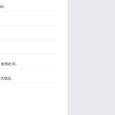
on
。
使用此 ID。
式指定。