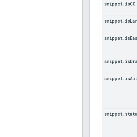
snippet
.
is
CC
snippet
.
is
La
snippet
.
is
Ea
snippet
.
is
Dr
snippet
.
is
Au
snippet
.
stat