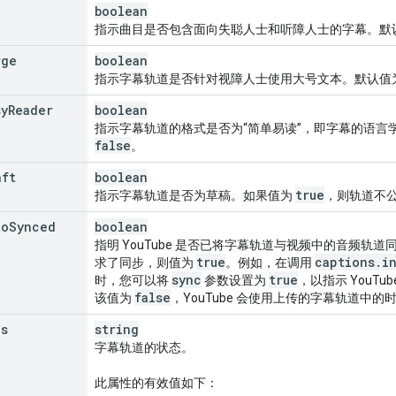
boolean
指示曲目是否包含面向失聪人士和听障人士的字幕。默
rge
boolean
指示字幕轨道是否针对视障人士使用大号文本。默认值
sy
Reader
boolean
指示字幕轨道的格式是否为“简单易读”，即字幕的语言
false
。
aft
boolean
true
指示字幕轨道是否为草稿。如果值为
，则轨道不
to
Synced
boolean
指明 YouTube 是否已将字幕轨道与视频中的音频轨
true
captions
.
i
求了同步，则值为
。例如，在调用
sync
true
时，您可以将
参数设置为
，以指示 YouT
false
该值为
，YouTube 会使用上传的字幕轨道中
us
string
字幕轨道的状态。
此属性的有效值如下：