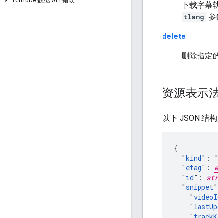
You
Tube 数据 API 错误
下载字幕
tlang
参
delete
删除指定
资源表示
以下 JSON 结
{

  "
kind
": "
  "
etag
": 
e
  "
id
": 
str
  "
snippet
"
    "
videoI
    "
lastUp
    "
trackK