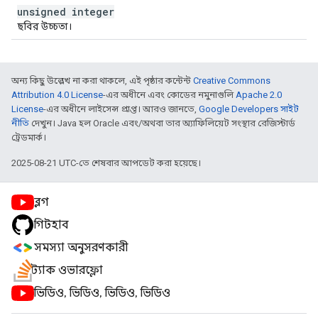
unsigned integer
ছবির উচ্চতা।
অন্য কিছু উল্লেখ না করা থাকলে, এই পৃষ্ঠার কন্টেন্ট
Creative Commons
Attribution 4.0 License
-এর অধীনে এবং কোডের নমুনাগুলি
Apache 2.0
License
-এর অধীনে লাইসেন্স প্রাপ্ত। আরও জানতে,
Google Developers সাইট
নীতি
দেখুন। Java হল Oracle এবং/অথবা তার অ্যাফিলিয়েট সংস্থার রেজিস্টার্ড
ট্রেডমার্ক।
2025-08-21 UTC-তে শেষবার আপডেট করা হয়েছে।
ব্লগ
গিটহাব
সমস্যা অনুসরণকারী
স্ট্যাক ওভারফ্লো
ভিডিও, ভিডিও, ভিডিও, ভিডিও