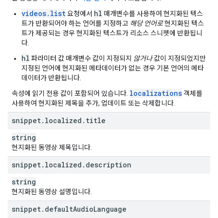
"
bitrateBps
"
:
unsigned long
,
"
vendor
"
:
string
videos.list
hl
요청에서
매개변수를 사용하여 현지화된 텍스
트가 반환되어야 하는 언어를 지정하고
해당 언어로
현지화된 텍스
],
트가 제공되는 경우 현지화된 텍스트가 리소스 스니펫에 반환됩니
"
durationMs
"
:
unsigned long
,
다.
"
bitrateBps
"
:
unsigned long
,
hl
파라미터 값 매개변수 값이 지정되지
않거나
값이 지정되었지만
"
creationTime
"
:
string
지정된 언어에 현지화된 메타데이터가 없는 경우 기본 언어의 메타
}
,
데이터가 반환됩니다.
"
processingDetails
"
:
"
processingStatus
"
:
string
,
localizations
속성에 읽기 전용 값이 포함되어 있습니다.
객체를
"
processingProgress
"
:
사용하여 현지화된 제목을 추가, 업데이트 또는 삭제합니다.
"
partsTotal
"
:
unsigned long
,
"
partsProcessed
"
:
unsigned long
,
snippet
.
localized
.
title
"
timeLeftMs
"
:
unsigned long
string
}
,
현지화된 동영상 제목입니다.
"
processingFailureReason
"
:
string
,
"
fileDetailsAvailability
"
:
string
,
snippet
.
localized
.
description
"
processingIssuesAvailability
"
:
string
,
"
tagSuggestionsAvailability
"
:
string
,
string
"
editorSuggestionsAvailability
"
:
string
,
현지화된 동영상 설명입니다.
"
thumbnailsAvailability
"
:
string
}
,
snippet
.
default
Audio
Language
"
suggestions
"
: