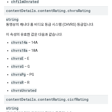
chfilmUnrated
content
Details
.
content
Rating
.
chvrs
Rating
string
동영상의 캐나다 홈 비디오 등급 시스템 (CHVRS) 등급입니다.
이 속성의 유효한 값은 다음과 같습니다.
chvrs14a
– 14A
chvrs18a
– 18A
chvrsE
– E
chvrsG
– G
chvrsPg
– PG
chvrsR
– R
chvrsUnrated
content
Details
.
content
Rating
.
cicf
Rating
string