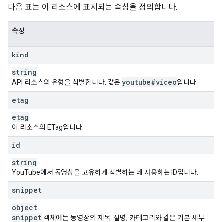
"
defaultAudioLanguage
"
:
string
다음 표는 이 리소스에 표시되는 속성을 정의합니다.
}
,
"
contentDetails
"
:
"
duration
"
:
string
,
속성
"
dimension
"
:
string
,
"
definition
"
:
string
,
kind
"
caption
"
:
string
,
"
licensedContent
"
:
boolean
,
string
"
regionRestriction
"
:
youtube#video
API 리소스의 유형을 식별합니다. 값은
입니다.
"
allowed
"
:
[
string
etag
],
etag
"
blocked
"
:
[
이 리소스의 ETag입니다.
string
]
id
}
,
"
contentRating
"
:
string
"
acbRating
"
:
string
,
YouTube에서 동영상을 고유하게 식별하는 데 사용하는 ID입니다.
"
agcomRating
"
:
string
,
"
anatelRating
"
:
string
,
snippet
"
bbfcRating
"
:
string
,
object
"
bfvcRating
"
:
string
,
snippet
객체에는 동영상의 제목, 설명, 카테고리와 같은 기본 세부
"
bmukkRating
"
:
string
,