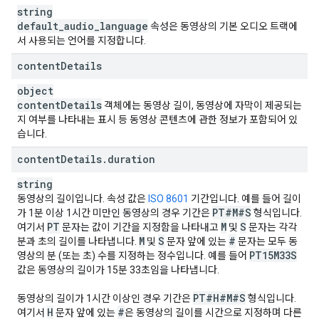
string
"
processingErrors
"
:
[
default
_
string
audio
_
language
속성은 동영상의 기본 오디오 트랙에
],
서 사용되는 언어를 지정합니다.
"
processingWarnings
"
:
[
content
Details
string
],
object
"
processingHints
"
:
[
content
Details
객체에는 동영상 길이, 동영상에 자막이 제공되는
string
지 여부를 나타내는 표시 등 동영상 콘텐츠에 관한 정보가 포함되어 있
],
습니다.
"
tagSuggestions
"
:
[
content
Details
.
duration
"
tag
"
:
string
,
"
categoryRestricts
"
:
[
string
string
동영상의 길이입니다. 속성 값은
ISO 8601
기간입니다. 예를 들어 길이
]
PT#M#S
가 1분 이상 1시간 미만인 동영상의 경우 기간은
형식입니다.
PT
M
S
여기서
문자는 값이 기간을 지정함을 나타내고
및
문자는 각각
],
M
S
#
분과 초의 길이를 나타냅니다.
및
문자 앞에 있는
문자는 모두 동
"
editorSuggestions
"
:
[
PT15M33S
영상의 분 (또는 초) 수를 지정하는 정수입니다. 예를 들어
string
값은 동영상의 길이가 15분 33초임을 나타냅니다.
]
}
,
PT#H#M#S
동영상의 길이가 1시간 이상인 경우 기간은
형식입니다.
"
liveStreamingDetails
"
:
H
#
여기서
문자 앞에 있는
은 동영상의 길이를 시간으로 지정하며 다른