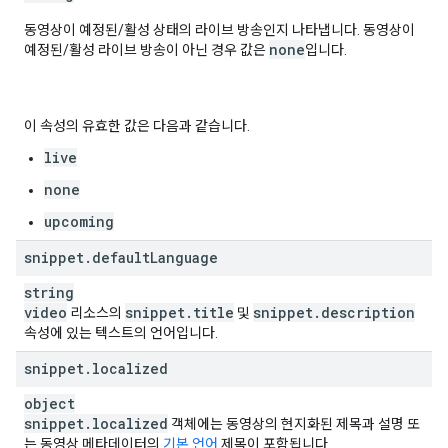
}
,
동영상이 예정된/활성 상태의 라이브 방송인지 나타냅니다. 동영상이
"
fileDetails
"
:
none
예정된/활성 라이브 방송이 아닌 경우 값은
입니다.
"
fileName
"
:
string
,
"
fileSize
"
:
unsigned long
,
"
fileType
"
:
string
,
"
container
"
:
string
,
이 속성의 유효한 값은 다음과 같습니다.
"
videoStreams
"
:
[
live
"
widthPixels
"
:
unsigned integer
,
none
"
heightPixels
"
:
unsigned integer
,
"
frameRateFps
"
:
double
,
upcoming
"
aspectRatio
"
:
double
,
"
codec
"
:
string
,
snippet
.
default
Language
"
bitrateBps
"
:
unsigned long
,
string
"
rotation
"
:
string
,
video
"
vendor
snippet
"
:
.
string
title
snippet
.
description
리소스의
및
속성에 있는 텍스트의 언어입니다.
],
snippet
.
localized
"
audioStreams
"
:
[
object
"
channelCount
"
:
unsigned integer
,
snippet
.
localized
객체에는 동영상의 현지화된 제목과 설명 또
"
codec
"
:
string
,
는 동영상 메타데이터의
기본 언어
제목이 포함됩니다.