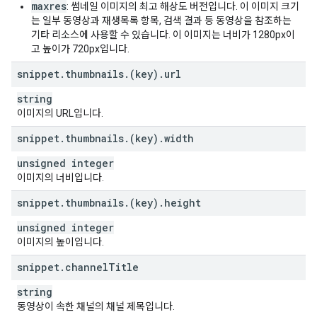
maxres
}
,
: 썸네일 이미지의 최고 해상도 버전입니다. 이 이미지 크기
"
projection
"
:
string
,
는 일부 동영상과 재생목록 항목, 검색 결과 등 동영상을 참조하는
"
hasCustomThumbnail
"
:
boolean
기타 리소스에 사용할 수 있습니다. 이 이미지는 너비가 1280px이
}
,
고 높이가 720px입니다.
"
status
"
:
snippet
.
thumbnails
.
(key)
.
url
"
uploadStatus
"
:
string
,
"
failureReason
"
:
string
,
string
"
rejectionReason
"
:
string
,
이미지의 URL입니다.
"
privacyStatus
"
:
string
,
"
publishAt
"
:
datetime
,
snippet
.
thumbnails
.
(key)
.
width
"
license
"
:
string
,
"
embeddable
"
:
boolean
,
unsigned integer
"
publicStatsViewable
"
:
boolean
,
이미지의 너비입니다.
"
madeForKids
"
:
boolean
,
snippet
.
thumbnails
.
(key)
.
height
"
selfDeclaredMadeForKids
"
:
boolean
,
"
containsSyntheticMedia
"
:
boolean
unsigned integer
}
,
이미지의 높이입니다.
"
statistics
"
:
"
viewCount
"
:
string
,
snippet
.
channel
Title
"
likeCount
"
:
string
,
"
dislikeCount
"
:
string
,
string
"
favoriteCount
"
:
string
,
동영상이 속한 채널의 채널 제목입니다.