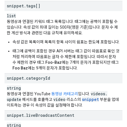
"
commentCount
"
:
string
snippet
}
,
.
tags[]
"
paidProductPlacementDetails
"
:
list
"
hasPaidProductPlacement
"
:
boolean
동영상과 연결된 키워드 태그 목록입니다. 태그에는 공백이 포함될 수
}
,
있습니다. 속성 값의 최대 길이는 500자(영문 기준)입니다. 문자 수 제
"
player
"
:
한 계산 방식과 관련된 다음 규칙에 유의하세요.
"
embedHtml
"
:
string
,
"
embedHeight
"
:
long
,
속성 값은 목록이며 목록의 항목 사이의 쉼표는 한도에 포함됩니다.
"
embedWidth
"
:
long
}
,
태그에 공백이 포함된 경우 API 서버는 태그 값이 따옴표로 묶인 것
"
topicDetails
"
:
처럼 처리하며 따옴표는 글자 수 제한에 포함됩니다. 따라서 문자
"
topicIds
"
:
[
수 제한의 경우 태그
Foo-Baz
에는 7개의 문자가 포함되지만 태그
string
Foo Baz
에는 9개의 문자가 포함됩니다.
],
snippet
.
category
Id
"
relevantTopicIds
"
:
[
string
string
],
videos
.
동영상과 연결된 YouTube
동영상 카테고리
입니다.
"
topicCategories
"
:
[
update
video
snippet
메서드를 호출하고
리소스의
부분을 업데
string
이트하는 경우 이 속성의 값을 설정해야 합니다.
]
}
,
snippet
.
live
Broadcast
Content
"
recordingDetails
"
:
"
recordingDate
"
:
datetime
string