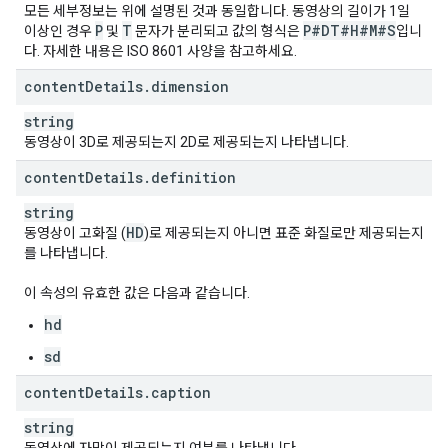
"
actualStartTime
"
:
datetime
,
모든 세부정보는 위에 설명된 것과 동일합니다. 동영상의 길이가 1일
"
actualEndTime
"
:
datetime
,
P
T
P#DT#H#M#S
이상인 경우
및
문자가 분리되고 값의 형식은
입니
"
scheduledStartTime
"
:
datetime
,
다. 자세한 내용은 ISO 8601 사양을 참고하세요.
"
scheduledEndTime
"
:
datetime
,
content
Details
.
dimension
"
concurrentViewers
"
:
unsigned long
,
"
activeLiveChatId
"
:
string
string
}
,
동영상이 3D로 제공되는지 2D로 제공되는지 나타냅니다.
"
localizations
"
:
(key)
:
content
Details
.
definition
"
title
"
:
string
,
"
description
"
:
string
string
HD
동영상이 고화질 (
)로 제공되는지 아니면 표준 화질로만 제공되는지
}

를 나타냅니다.
}
이 속성의 유효한 값은 다음과 같습니다.
hd
sd
content
Details
.
caption
string