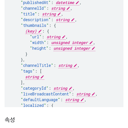
"
publishedAt
"
:
datetime
,
"
channelId
"
:
string
,
"
title
"
:
string
,
"
description
"
:
string
,
"
thumbnails
"
:
(key)
:
"
url
"
:
string
,
"
width
"
:
unsigned integer
,
"
height
"
:
unsigned integer
}
,
"
channelTitle
"
:
string
,
"
tags
"
:
[
string
],
"
categoryId
"
:
string
,
"
liveBroadcastContent
"
:
string
,
"
defaultLanguage
"
:
string
,
"
localized
"
:
"
title
"
:
string
,
"
description
"
:
string
속성
}
,