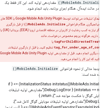
MobileAds.Initialize(
مقداردهی اولیه کند. این کار فقط یک
ر، در حالت ایده‌آل، هنگام اجرای برنامه، باید انجام شود.
هشدار:
تبلیغات می‌توانند توسط
Google Mobile Ads Unity Plugin
یا SDK های
میانجیگری، هنگام فراخوانی
MobileAds.Initialize()
از قبل بارگیری
شوند. اگر نیاز به کسب رضایت از کاربران در منطقه اقتصادی اروپا (EEA)، بریتانیا (UK) یا
س دارید، هرگونه پرچم مخصوص درخواست، مانند
tagForChildDirectedTreat
یا
tag_for_under_age_of_cons
تنظیم کنید، یا قبل از بارگیری تبلیغات،
ات دیگری انجام دهید. قبل از مقداردهی اولیه
Google Mobile Ads Unity Plugin
ید کنید که این کار را انجام می‌دهید.
 اینجا مثالی از نحوه فراخوانی
MobileAds.Initialize()
رده شده است:
MobileAds.Initialize((InitializationStatus initstatus) => { if
(initstatus == null) { Debug.LogError("مقداردهی اولیه تبلیغات
موبایلی گوگل با شکست مواجه شد."); return; }
Debug.Log("مقداردهی اولیه تبلیغات موبایلی گوگل کامل شد.");
MobileAdsEventExecutor.ExecuteInUpdate(() => { // در اینجا