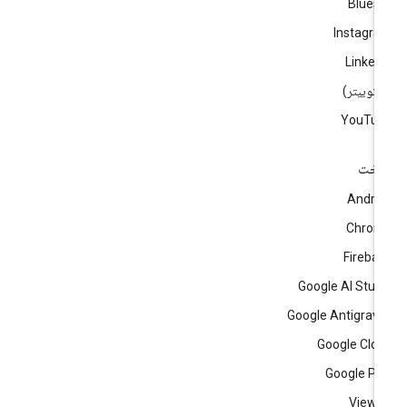
Blues
Instagr
Linked
)
YouTub
اخت
Andro
Chrom
Fireba
Google AI Stud
Google Antigravi
Google Clo
Google Pl
View a