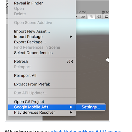
W każdym polu wpisz
identyfikator aplikacji Ad Managera