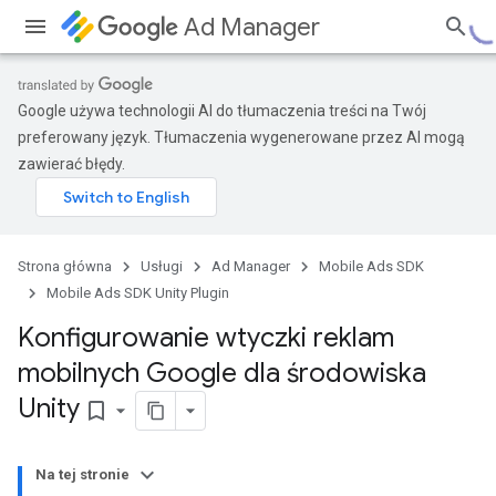
Ad Manager
Google używa technologii AI do tłumaczenia treści na Twój
preferowany język. Tłumaczenia wygenerowane przez AI mogą
zawierać błędy.
Strona główna
Usługi
Ad Manager
Mobile Ads SDK
Mobile Ads SDK Unity Plugin
Konfigurowanie wtyczki reklam
mobilnych Google dla środowiska
Unity
bookmark_border
Na tej stronie