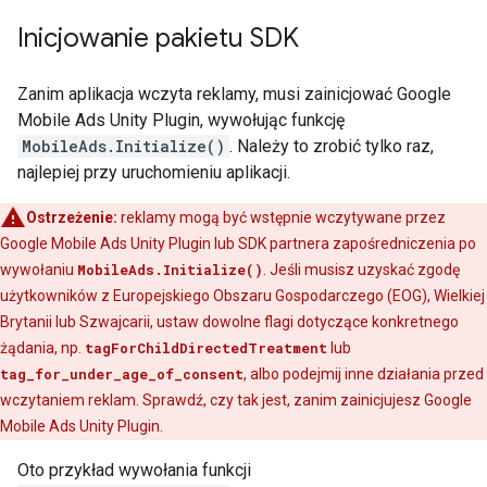
Inicjowanie pakietu SDK
Zanim aplikacja wczyta reklamy, musi zainicjować
Google
Mobile Ads Unity Plugin
, wywołując funkcję
MobileAds.Initialize()
. Należy to zrobić tylko raz,
najlepiej przy uruchomieniu aplikacji.
Ostrzeżenie:
reklamy mogą być wstępnie wczytywane przez
Google Mobile Ads Unity Plugin
lub SDK partnera zapośredniczenia po
wywołaniu
MobileAds.Initialize()
. Jeśli musisz uzyskać zgodę
użytkowników z Europejskiego Obszaru Gospodarczego (EOG), Wielkiej
Brytanii lub Szwajcarii, ustaw dowolne flagi dotyczące konkretnego
żądania, np.
tagForChildDirectedTreatment
lub
tag_for_under_age_of_consent
, albo podejmij inne działania przed
wczytaniem reklam. Sprawdź, czy tak jest, zanim zainicjujesz
Google
Mobile Ads Unity Plugin
.
Oto przykład wywołania funkcji