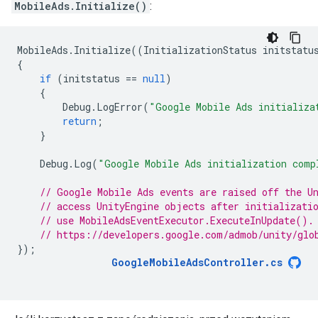
MobileAds.Initialize()
:
MobileAds
.
Initialize
((
InitializationStatus
initstatu
{
if
(
initstatus
==
null
)
{
Debug
.
LogError
(
"Google Mobile Ads initializa
return
;
}
Debug
.
Log
(
"Google Mobile Ads initialization comp
// Google Mobile Ads events are raised off the U
// access UnityEngine objects after initializati
// use MobileAdsEventExecutor.ExecuteInUpdate().
// https://developers.google.com/admob/unity/glo
});
GoogleMobileAdsController
.
cs