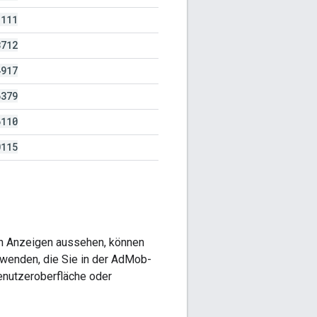
8111
3712
4917
6379
6110
0115
en Anzeigen aussehen, können
erwenden, die Sie in der AdMob-
enutzeroberfläche oder