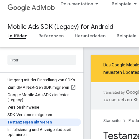
Dokumentation
Beispiele
AdMob
Mobile Ads SDK (Legacy) for Android
Leitfäden
Referenzen
Herunterladen
Beispiele
Das Google Mobil
neuesten Updates
Umgang mit der Einstellung von SDKs
Zum GMA Next-Gen SDK migrieren
Google Mobile Ads SDK einrichten
zu übersetzen. KI
(Legacy)
Versionshinweise
SDK-Versionen migrieren
Startseite
Produ
Testanzeigen aktivieren
Initialisierung und Anzeigenladezeit
Testanz
optimieren