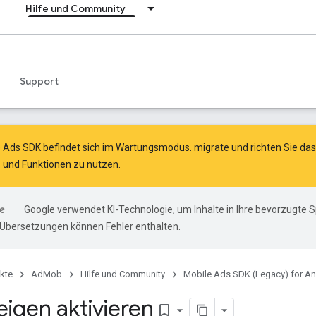
Hilfe und Community
Support
e Ads SDK befindet sich im Wartungsmodus.
migrate
und
richten Sie d
 und Funktionen zu nutzen.
Google verwendet KI-Technologie, um Inhalte in Ihre bevorzugte 
-Übersetzungen können Fehler enthalten.
kte
AdMob
Hilfe und Community
Mobile Ads SDK (Legacy) for An
eigen aktivieren
bookmark_border