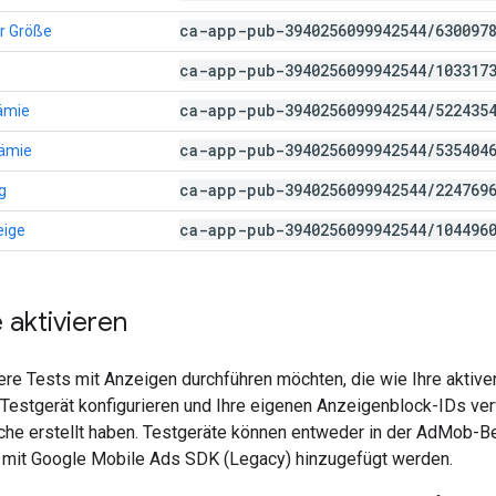
ca-app-pub-3940256099942544
/
630097
er Größe
ca-app-pub-3940256099942544
/
103317
ca-app-pub-3940256099942544
/
522435
ämie
ca-app-pub-3940256099942544
/
535404
rämie
ca-app-pub-3940256099942544
/
224769
g
ca-app-pub-3940256099942544
/
104496
eige
 aktivieren
re Tests mit Anzeigen durchführen möchten, die wie Ihre aktiv
s Testgerät konfigurieren und Ihre eigenen Anzeigenblock-IDs v
che erstellt haben. Testgeräte können entweder in der AdMob-B
 mit
Google Mobile Ads SDK (Legacy)
hinzugefügt werden.