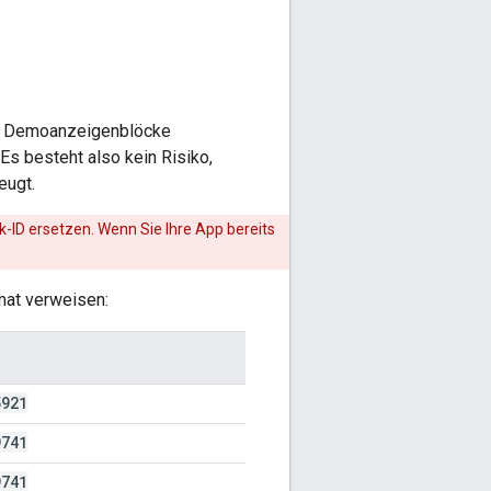
ten Demoanzeigenblöcke
s besteht also kein Risiko,
eugt.
k-ID ersetzen. Wenn Sie Ihre App bereits
mat verweisen:
5921
9741
9741