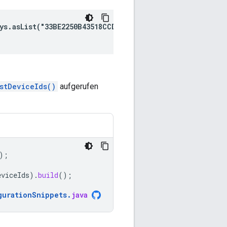
ys.asList("33BE2250B43518CCDA7DE426D04EE231"))
stDeviceIds()
aufgerufen
);
eviceIds
).
build
();
gurationSnippets
.
java