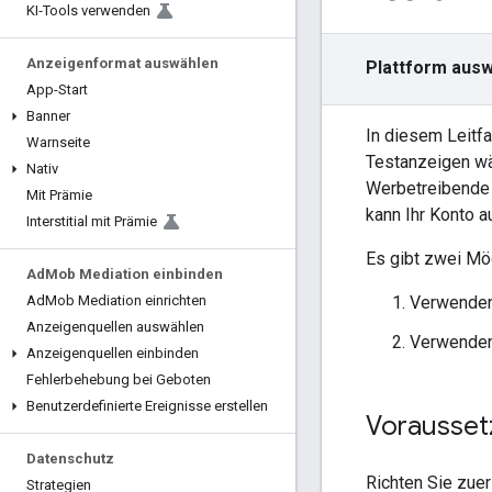
KI‑Tools verwenden
Anzeigenformat auswählen
Plattform ausw
App-Start
Banner
In diesem Leitfa
Warnseite
Testanzeigen wäh
Nativ
Werbetreibende 
Mit Prämie
kann Ihr Konto a
Interstitial mit Prämie
Es gibt zwei Mög
Ad
Mob Mediation einbinden
Verwenden
Ad
Mob Mediation einrichten
Anzeigenquellen auswählen
Verwenden
Anzeigenquellen einbinden
Fehlerbehebung bei Geboten
Benutzerdefinierte Ereignisse erstellen
Vorausse
Datenschutz
Richten Sie zue
Strategien