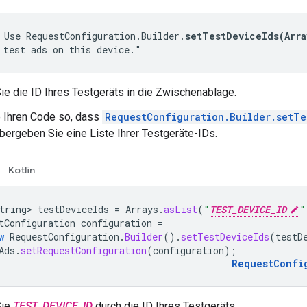
 Use RequestConfiguration.Builder.
setTestDeviceIds(Arra
 test ads on this device."
ie die ID Ihres Testgeräts in die Zwischenablage.
 Ihren Code so, dass
RequestConfiguration.Builder.setTe
übergeben Sie eine Liste Ihrer Testgeräte-IDs.
Kotlin
tring>
testDeviceIds
=
Arrays
.
asList
(
"
TEST_DEVICE_ID
"
tConfiguration
configuration
=
w
RequestConfiguration
.
Builder
().
setTestDeviceIds
(
testD
Ads
.
setRequestConfiguration
(
configuration
);
RequestConfi
Sie
TEST_DEVICE_ID
durch die ID Ihres Testgeräts.