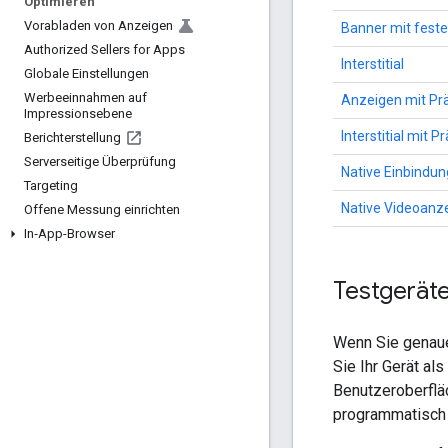
Optimieren
Vorabladen von Anzeigen
Banner mit fest
Authorized Sellers for Apps
Interstitial
Globale Einstellungen
Werbeeinnahmen auf
Anzeigen mit Pr
Impressionsebene
Interstitial mit P
Berichterstellung
Serverseitige Überprüfung
Native Einbindun
Targeting
Native Videoanz
Offene Messung einrichten
In‑App-Browser
Testgeräte
Wenn Sie genaue
Sie Ihr Gerät al
Benutzeroberflä
programmatisch