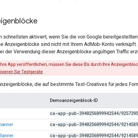
igenblöcke
 schnellsten aktiviert, wenn Sie die von Google bereitgestell
e Anzeigenblöcke sind nicht mit Ihrem AdMob-Konto verknüpft. E
ei der Verwendung dieser Anzeigenblöcke ungültigen Traffic erz
Ihre App veröffentlichen, müssen Sie diese IDs durch Ihre Anzeigenbloc
ivieren Sie Testgeräte
.
nzeigenblöcke, die auf bestimmte Test-Creatives für jedes For
Demoanzeigenblock-ID
ca-app-pub-3940256099942544
/
925739
ca-app-pub-3940256099942544
/
921458
rbanner
ca-app-pub-3940256099942544
/
921458
-Banner