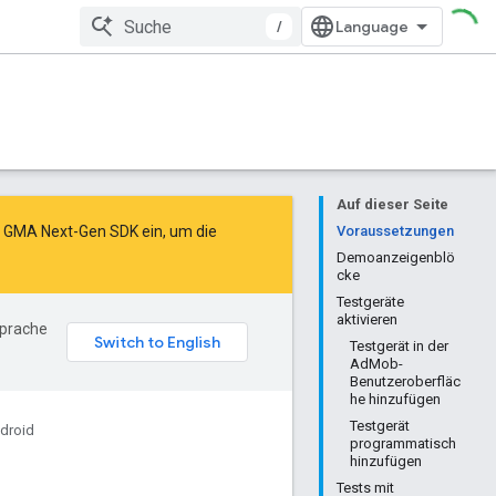
/
Auf dieser Seite
as GMA Next-Gen SDK ein
, um die
Voraussetzungen
Demoanzeigenblö
cke
Testgeräte
aktivieren
Sprache
Testgerät in der
AdMob-
Benutzeroberfläc
he hinzufügen
Testgerät
droid
programmatisch
hinzufügen
Tests mit