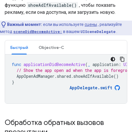
функцию
showAdIfAvailable()
, чтобы показать
рекламу, если она доступна, или загрузить новую.
Важный момент:
если вы используете
сцены
, реализуйте
метод
sceneDidBecomeActive:
в вашем
UISceneDelegate
.
Быстрый
Objective-C
func
applicationDidBecomeActive
(
_
application
:
UIA
// Show the app open ad when the app is foregroun
AppOpenAdManager
.
shared
.
showAdIfAvailable
()
}
AppDelegate
.
swift
Обработка обратных вызовов