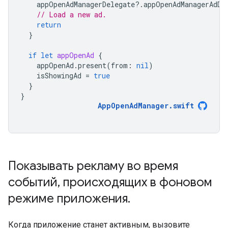
appOpenAdManagerDelegate
?.
appOpenAdManagerAdDi
// Load a new ad.
return
}
if
let
appOpenAd
{
appOpenAd
.
present
(
from
:
nil
)
isShowingAd
=
true
}
}
AppOpenAdManager
.
swift
Показывать рекламу во время
событий
,
происходящих в фоновом
режиме приложения
.
Когда приложение станет активным, вызовите