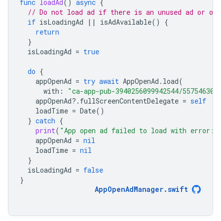
func
loadAd
()
async
{
// Do not load ad if there is an unused ad or one
if
isLoadingAd
||
isAdAvailable
()
{
return
}
isLoadingAd
=
true
do
{
appOpenAd
=
try
await
AppOpenAd
.
load
(
with
:
"ca-app-pub-3940256099942544/557546302
appOpenAd
?.
fullScreenContentDelegate
=
self
loadTime
=
Date
()
}
catch
{
print
(
"App open ad failed to load with error: 
appOpenAd
=
nil
loadTime
=
nil
}
isLoadingAd
=
false
}
AppOpenAdManager
.
swift