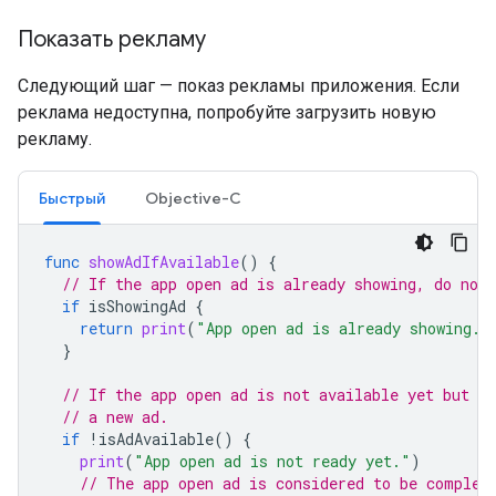
Показать рекламу
Следующий шаг — показ рекламы приложения. Если
реклама недоступна, попробуйте загрузить новую
рекламу.
Быстрый
Objective-C
func
showAdIfAvailable
()
{
// If the app open ad is already showing, do not 
if
isShowingAd
{
return
print
(
"App open ad is already showing."
}
// If the app open ad is not available yet but is
// a new ad.
if
!
isAdAvailable
()
{
print
(
"App open ad is not ready yet."
)
// The app open ad is considered to be complet