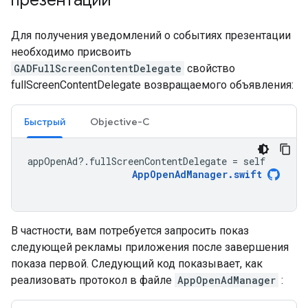
презентации
Для получения уведомлений о событиях презентации
необходимо присвоить
GADFullScreenContentDelegate
свойство
fullScreenContentDelegate возвращаемого объявления:
Быстрый
Objective-C
appOpenAd
?.
fullScreenContentDelegate
=
self
AppOpenAdManager
.
swift
В частности, вам потребуется запросить показ
следующей рекламы приложения после завершения
показа первой. Следующий код показывает, как
реализовать протокол в файле
AppOpenAdManager
: