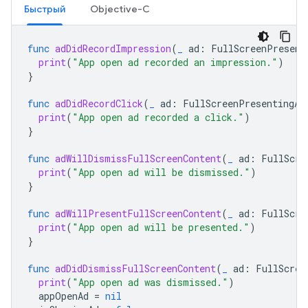
Быстрый
Objective-C
func
adDidRecordImpression
(
_
ad
:
FullScreenPresent
print
(
"App open ad recorded an impression."
)
}
func
adDidRecordClick
(
_
ad
:
FullScreenPresentingAd
print
(
"App open ad recorded a click."
)
}
func
adWillDismissFullScreenContent
(
_
ad
:
FullScre
print
(
"App open ad will be dismissed."
)
}
func
adWillPresentFullScreenContent
(
_
ad
:
FullScre
print
(
"App open ad will be presented."
)
}
func
adDidDismissFullScreenContent
(
_
ad
:
FullScree
print
(
"App open ad was dismissed."
)
appOpenAd
=
nil