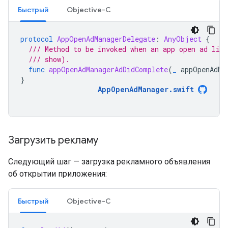
Быстрый
Objective-C
protocol
AppOpenAdManagerDelegate
:
AnyObject
{
/// Method to be invoked when an app open ad lif
/// show).
func
appOpenAdManagerAdDidComplete
(
_
appOpenAdMa
}
AppOpenAdManager
.
swift
Загрузить рекламу
Следующий шаг — загрузка рекламного объявления
об открытии приложения:
Быстрый
Objective-C