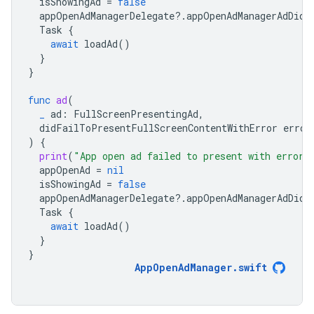
isShowingAd
=
false
appOpenAdManagerDelegate
?.
appOpenAdManagerAdDidC
Task
{
await
loadAd
()
}
}
func
ad
(
_
ad
:
FullScreenPresentingAd
,
didFailToPresentFullScreenContentWithError
error
)
{
print
(
"App open ad failed to present with error:
appOpenAd
=
nil
isShowingAd
=
false
appOpenAdManagerDelegate
?.
appOpenAdManagerAdDidC
Task
{
await
loadAd
()
}
}
AppOpenAdManager
.
swift