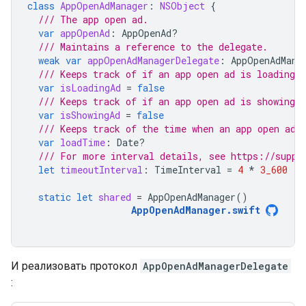
class
AppOpenAdManager
:
NSObject
{
/// The app open ad.
var
appOpenAd
:
AppOpenAd
?
/// Maintains a reference to the delegate.
weak
var
appOpenAdManagerDelegate
:
AppOpenAdMana
/// Keeps track of if an app open ad is loading.
var
isLoadingAd
=
false
/// Keeps track of if an app open ad is showing.
var
isShowingAd
=
false
/// Keeps track of the time when an app open ad 
var
loadTime
:
Date
?
/// For more interval details, see https://suppo
let
timeoutInterval
:
TimeInterval
=
4
*
3_600
static
let
shared
=
AppOpenAdManager
()
AppOpenAdManager
.
swift
И реализовать протокол
AppOpenAdManagerDelegate
: