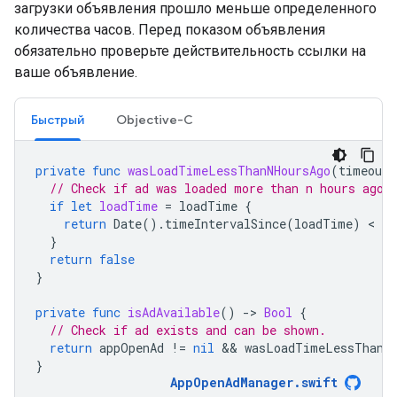
загрузки объявления прошло меньше определенного
количества часов. Перед показом объявления
обязательно проверьте действительность ссылки на
ваше объявление.
Быстрый
Objective-C
private
func
wasLoadTimeLessThanNHoursAgo
(
timeoutI
// Check if ad was loaded more than n hours ago.
if
let
loadTime
=
loadTime
{
return
Date
().
timeIntervalSince
(
loadTime
)
 < 
ti
}
return
false
}
private
func
isAdAvailable
()
-
>
Bool
{
// Check if ad exists and can be shown.
return
appOpenAd
!=
nil
 && 
wasLoadTimeLessThanNH
}
AppOpenAdManager
.
swift