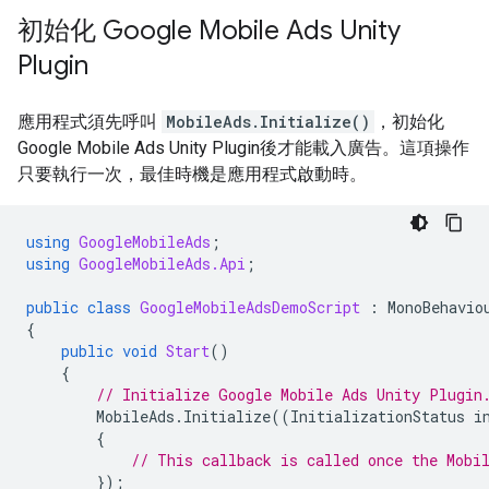
初始化
Google Mobile Ads Unity
Plugin
應用程式須先呼叫
MobileAds.Initialize()
，初始化
Google Mobile Ads Unity Plugin
後才能載入廣告。這項操作
只要執行一次，最佳時機是應用程式啟動時。
using
GoogleMobileAds
;
using
GoogleMobileAds.Api
;
public
class
GoogleMobileAdsDemoScript
:
MonoBehavio
{
public
void
Start
()
{
// Initialize 
Google Mobile Ads Unity Plugin
MobileAds
.
Initialize
((
InitializationStatus
i
{
// This callback is called once the Mobi
});