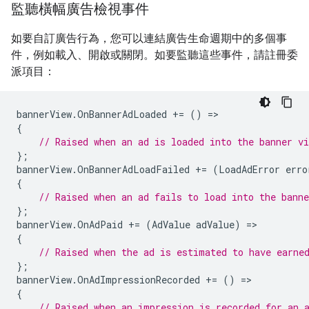
監聽橫幅廣告檢視事件
如要自訂廣告行為，您可以連結廣告生命週期中的多個事
件，例如載入、開啟或關閉。如要監聽這些事件，請註冊委
派項目：
bannerView
.
OnBannerAdLoaded
+=
()
=
{
// Raised when an ad is loaded into the banner vi
};
bannerView
.
OnBannerAdLoadFailed
+=
(
LoadAdError
erro
{
// Raised when an ad fails to load into the banne
};
bannerView
.
OnAdPaid
+=
(
AdValue
adValue
)
=
{
// Raised when the ad is estimated to have earne
};
bannerView
.
OnAdImpressionRecorded
+=
()
=
{
// Raised when an impression is recorded for an 