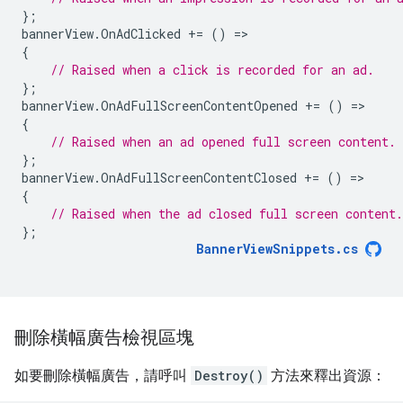
};
bannerView
.
OnAdClicked
+=
()
=
{
// Raised when a click is recorded for an ad.
};
bannerView
.
OnAdFullScreenContentOpened
+=
()
=
{
// Raised when an ad opened full screen content.
};
bannerView
.
OnAdFullScreenContentClosed
+=
()
=
{
// Raised when the ad closed full screen content.
};
BannerViewSnippets
.
cs
刪除橫幅廣告檢視區塊
如要刪除橫幅廣告，請呼叫
Destroy()
方法來釋出資源：