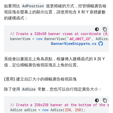
如要用比
AdPosition
值更精確的方式，控管橫幅廣告檢
視區塊在螢幕上的顯示位置，請使用包含 X 和 Y 座標參數
的建構函式：
// Create a 320x50 banner views at coordinate (0,5
bannerView
=
new
BannerView
(
"
AD_UNIT_ID
"
,
AdSize
.
B
BannerViewSnippets
.
cs
系統會以畫面左上角為原點，根據傳入建構函式的 X 與 Y
值，定位橫幅廣告檢視區塊左上角的位置。
(選用) 建立自訂大小的橫幅廣告檢視區塊
除了使用
AdSize
常數，您也可以自行指定廣告大小：
// Create a 250x250 banner at the bottom of the sc
AdSize
adSize
=
new
AdSize
(
250
,
250
);