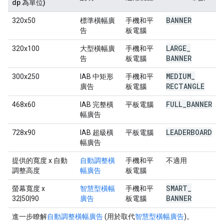
dp 為單位)
BANNER
320x50
標準橫幅廣
手機和平
告
板電腦
LARGE
_
320x100
大型橫幅廣
手機和平
BANNER
告
板電腦
MEDIUM
_
300x250
IAB 中矩形
手機和平
RECTANGLE
廣告
板電腦
FULL
_
BANNER
468x60
IAB 完整橫
平板電腦
幅廣告
LEADERBOARD
728x90
IAB 超級橫
平板電腦
幅廣告
提供的寬度
x 自動
自動調整橫
手機和平
不適用
調整高度
幅廣告
板電腦
SMART
_
螢幕寬度
x
智慧型橫幅
手機和平
BANNER
32|50|90
廣告
板電腦
進一步瞭解
自動調整橫幅廣告
(用於取代
智慧型橫幅廣告
)。