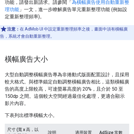
功能，請發出新請求。請參閱「
為橫幅廣告使用自動重新整
理功能
」一文，進一步瞭解廣告單元重新整理功能 (例如設
定重新整理頻率)。
注意：
在 AdMob UI 中設定重新整理頻率之後，畫面中須有橫幅廣
告，系統才會自動重新整理。
橫幅廣告大小
大型自動調整橫幅廣告專為非捲動式版面配置設計，且採用
較大格式。與標準錨定自動調整橫幅廣告相比，這類橫幅廣
告的高度上限較高，可達螢幕高度的 20%，且介於 50 至
150dp 之間。這個較大空間經過最佳化處理，更適合顯示
影片內容。
下表列出標準橫幅大小。
尺寸 (寬 x 高，以
說明
適用裝置
AdSize 常數