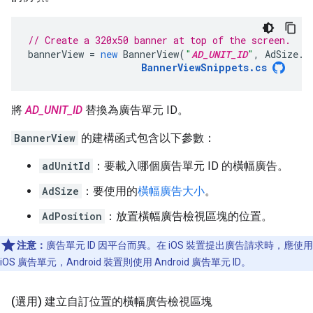
// Create a 320x50 banner at top of the screen.
bannerView
=
new
BannerView
(
"
AD_UNIT_ID
"
,
AdSize
.
B
BannerViewSnippets
.
cs
將
AD_UNIT_ID
替換為廣告單元 ID。
BannerView
的建構函式包含以下參數：
adUnitId
：要載入哪個廣告單元 ID 的橫幅廣告。
AdSize
：要使用的
橫幅廣告大小
。
AdPosition
：放置橫幅廣告檢視區塊的位置。
注意：
廣告單元 ID 因平台而異。在 iOS 裝置提出廣告請求時，應使用
iOS 廣告單元，Android 裝置則使用 Android 廣告單元 ID。
(選用) 建立自訂位置的橫幅廣告檢視區塊