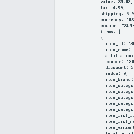
                value: 30.03,

                tax: 4.90,

                shipping: 5.99
                currency: "US
                coupon: "SUMM
                items: [

                {

                  item_id: "SK
                  item_name: 
                  affiliation
                  coupon: "SU
                  discount: 2.
                  index: 0,

                  item_brand:
                  item_catego
                  item_catego
                  item_catego
                  item_catego
                  item_catego
                  item_list_i
                  item_list_n
                  item_variant
                  location_id