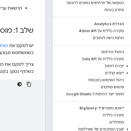
הטמעה של תרחישים נפוצים לדוגמה
הרשאת עריכה (או
פתרון בעיות
הגדרת Analytics
שלב 1: מוסיפים את האירוע לאתר
סקירה כללית על Admin API
דוחות גישה לנתונים
יש למקם את
האיר
כשמשתמש מבצע רכי
ניהול הדיווח
סקירה כללית על Data API
צריך למקם את הא
יצירת דוחות
כשהדף נטען. בקטע
ייצוא קהלים
ניהול השימוש במכסות
שימוש מתקדם
תוסף יוצר הדוחות ל-Google Sheets
ייצוא נתונים ל-Big
Query
סקירה כללית
מתחילים
קובץ המתכונים של שאילתות