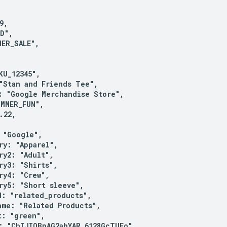
,

D",

ER_SALE",

U_12345",

"Stan and Friends Tee",

: "Google Merchandise Store",

MMER_FUN",

22,

 "Google",

ry: "Apparel",

ry2: "Adult",

ry3: "Shirts",

ry4: "Crew",

ry5: "Short sleeve",

d: "related_products",

ame: "Related Products",

: "green",

: "ChIJIQBpAG2ahYAR_6128GcTUEo",
