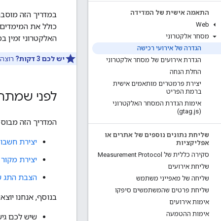
התאמה אישית של המדידה
במדריך הזה מוסבר
Web
מסחר אלקטרוני
האלקטרוני זמין 
הגדרה של אירועי רכישה
יש לכם 3 דקות?
רוצה לעזור
הגדרת אירועים של מסחר אלקטרוני
החלת הנחה
יצירת פרמטרים מותאמים אישית
ברמת הפריט
לפני שמתחי
אימות הגדרת המסחר האלקטרוני
.
js)
(gtag
המדריך הזה מבוס
שליחת נתונים נוספים של אתרים או
יצירת חשבון ונכס ב-s
אפליקציות
סקירה כללית של Measurement Protocol
יצירת מקור 
שליחת אירועים
הצבת התג של oogle Analytics
שליחה של מאפייני משתמש
שליחת פרטים שהמשתמשים סיפקו
בנוסף, אנחנו יוצא
אימות אירועים
אימות ההטמעה
שיש לכם גי