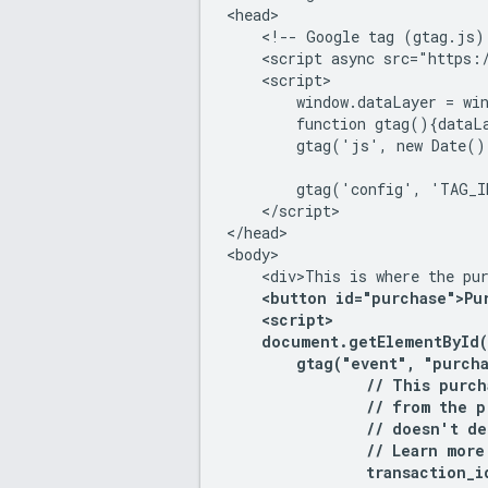
<head>

    <!-- Google tag (gtag.js) 
    <script async src="https:
    <script>

        window.dataLayer = win
        function gtag(){dataLa
        gtag('js', new Date())
        gtag('config', 'TAG_I
    </script>

</head>

<body>

    <div>This is where the pur
<button id="purchase">Pu
<script>

    document.getElementById(
        gtag("event", "purcha
                // This purch
                // from the p
                // doesn't de
                // Learn more
                transaction_id