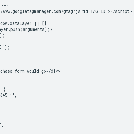
-->

//www.googletagmanager.com/gtag/js?id=TAG_ID"></script>

dow.dataLayer || [];

yer.push(arguments);}

;

D');

chase form would go</div>

 {

45_1",

,
