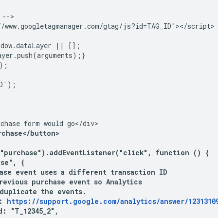
-->

//www.googletagmanager.com/gtag/js?id=TAG_ID"></script>

dow.dataLayer || [];

yer.push(arguments);}

;

D');

chase form would go</div>

rchase</button>
"purchase").addEventListener("click", function () {

se", {

ase event uses a different transaction ID

revious purchase event so Analytics

duplicate the events.

: 
https://support.google.com/analytics/answer/1231310
: "T_12345_2",
