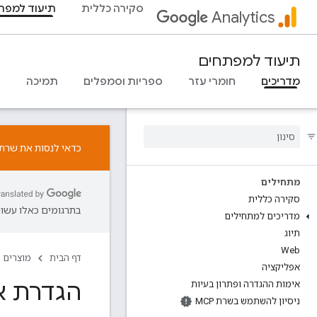
סקירה כללית
תיעוד למפת
Analytics
תיעוד למפתחים
מדריכים
חומרי עזר
ספריות וסמפלים
תמיכה
כדאי לנסות את שרת ה-MCP ל-Google Analytics. אפשר ל
מתחילים
סקירה כללית
בתרגומים כאלו עשויו
מדריכים למתחילים
תיוג
Web
דף הבית
מוצרים
אפליקציה
הגדרת אי
אימות ההגדרה ופתרון בעיות
ניסיון להשתמש בשרת MCP