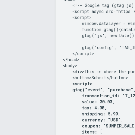
    <!-- Google tag (gtag.js) 
    <script async src="https:
    <script>

        window.dataLayer = win
        function gtag(){dataLa
        gtag('js', new Date())
        gtag('config', 'TAG_I
    </script>

</head>

<body>

    <div>This is where the pur
    <button>Submit</button>

<script>

    gtag("event", "purchase",
        transaction_id: "T_123
        value: 30.03,

        tax: 4.90,

        shipping: 5.99,

        currency: "USD",

        coupon: "SUMMER_SALE"
        items: [
