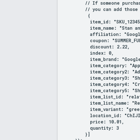
        // If someone purchas
        // you can add those 
         {

          item_id: "SKU_12345"
          item_name: "Stan an
          affiliation: "Googl
          coupon: "SUMMER_FUN
          discount: 2.22,

          index: 0,

          item_brand: "Google
          item_category: "App
          item_category2: "Ad
          item_category3: "Sh
          item_category4: "Cr
          item_category5: "Sh
          item_list_id: "rela
          item_list_name: "Re
          item_variant: "green
          location_id: "ChIJI
          price: 10.01,

          quantity: 3

        }]
