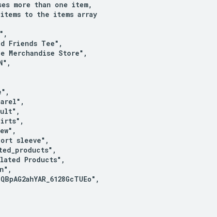
es more than one item,

items to the items array

,

d Friends Tee",

e Merchandise Store",

",

",

arel",

ult",

irts",

ew",

ort sleeve",

ted_products",

lated Products",

",

QBpAG2ahYAR_6128GcTUEo",
