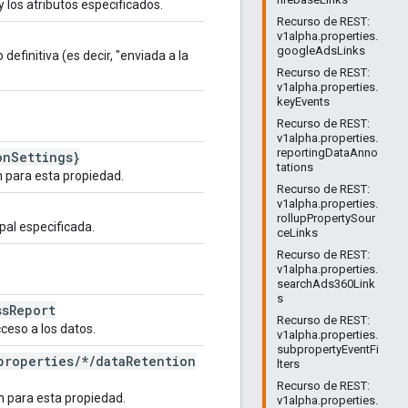
 los atributos especificados.
Recurso de REST:
v1alpha.properties.
googleAdsLinks
finitiva (es decir, "enviada a la
Recurso de REST:
v1alpha.properties.
keyEvents
Recurso de REST:
v1alpha.properties.
reportingDataAnno
on
Settings}
tations
n para esta propiedad.
Recurso de REST:
v1alpha.properties.
rollupPropertySour
pal especificada.
ceLinks
Recurso de REST:
v1alpha.properties.
searchAds360Link
s
ss
Report
Recurso de REST:
ceso a los datos.
v1alpha.properties.
subpropertyEventFi
properties
/
*
/
data
Retention
lters
Recurso de REST:
n para esta propiedad.
v1alpha.properties.