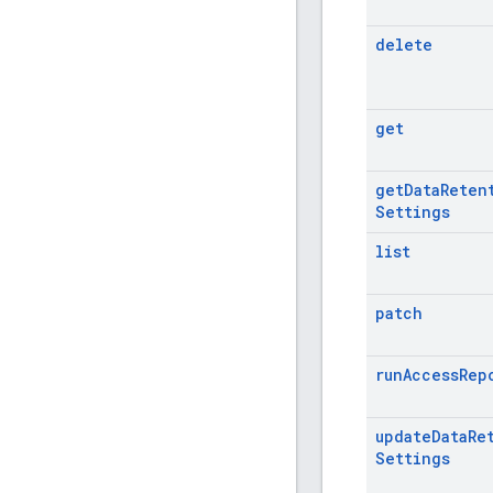
delete
get
get
Data
Reten
Settings
list
patch
run
Access
Rep
update
Data
Re
Settings