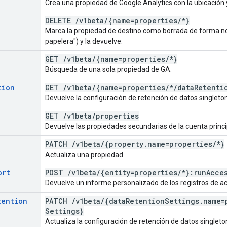
Crea una propiedad de Google Analytics con la ubicación y
DELETE
/
v1beta
/
{name=properties
/
*}
Marca la propiedad de destino como borrada de forma no de
papelera") y la devuelve.
GET
/
v1beta
/
{name=properties
/
*}
Búsqueda de una sola propiedad de GA.
tion
GET
/
v1beta
/
{name=properties
/
*
/
data
Retenti
Devuelve la configuración de retención de datos singleto
GET
/
v1beta
/
properties
Devuelve las propiedades secundarias de la cuenta princi
PATCH
/
v1beta
/
{property
.
name=properties
/
*}
Actualiza una propiedad.
ort
POST
/
v1beta
/
{entity=properties
/
*}:run
Acce
Devuelve un informe personalizado de los registros de ac
tention
PATCH
/
v1beta
/
{data
Retention
Settings
.
name=
Settings}
Actualiza la configuración de retención de datos singleto