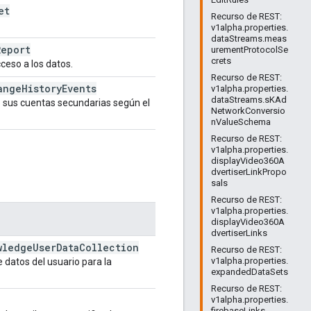
et
Recurso de REST:
v1alpha.properties.
dataStreams.meas
Report
urementProtocolSe
crets
ceso a los datos.
Recurso de REST:
ange
History
Events
v1alpha.properties.
dataStreams.sKAd
 sus cuentas secundarias según el
NetworkConversio
nValueSchema
Recurso de REST:
v1alpha.properties.
displayVideo360A
dvertiserLinkPropo
sals
Recurso de REST:
v1alpha.properties.
displayVideo360A
dvertiserLinks
wledge
User
Data
Collection
Recurso de REST:
v1alpha.properties.
 datos del usuario para la
expandedDataSets
Recurso de REST:
v1alpha.properties.
firebaseLinks