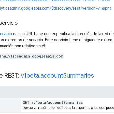
alyticsadmin.googleapis.com/$discovery/rest?version=v1alpha
servicio
ervicio
es una URL base que especifica la dirección de la red de 
os extremos de servicio. Este servicio tiene el siguiente extrem
nuación son relativos a él:
analyticsadmin.googleapis.com
e REST:
v1beta
.
account
Summaries
GET
/
v1beta
/
account
Summaries
Devuelve resúmenes de todas las cuentas a las que pued