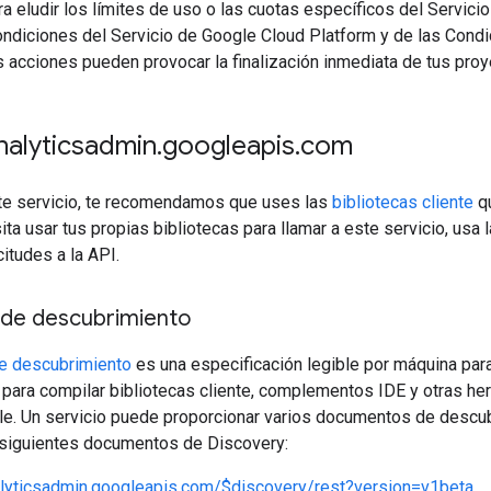
ra eludir los límites de uso o las cuotas específicos del Servicio
ondiciones del Servicio de Google Cloud Platform y de las Condi
 acciones pueden provocar la finalización inmediata de tus proy
analyticsadmin
.
googleapis
.
com
ste servicio, te recomendamos que uses las
bibliotecas cliente
qu
ita usar tus propias bibliotecas para llamar a este servicio, usa
citudes a la API.
de descubrimiento
e descubrimiento
es una especificación legible por máquina para
para compilar bibliotecas cliente, complementos IDE y otras he
le. Un servicio puede proporcionar varios documentos de descub
 siguientes documentos de Discovery:
alyticsadmin.googleapis.com/$discovery/rest?version=v1beta