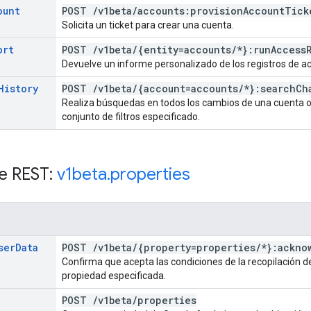
ount
POST
/
v1beta
/
accounts:provision
Account
Tick
Solicita un ticket para crear una cuenta.
ort
POST
/
v1beta
/
{entity=accounts
/
*}:run
Access
Devuelve un informe personalizado de los registros de ac
History
POST
/
v1beta
/
{account=accounts
/
*}:search
Ch
Realiza búsquedas en todos los cambios de una cuenta o
conjunto de filtros especificado.
e REST:
v1beta
.
properties
ser
Data
POST
/
v1beta
/
{property=properties
/
*}:ackno
Confirma que acepta las condiciones de la recopilación de
propiedad especificada.
POST
/
v1beta
/
properties