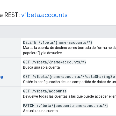
e REST:
v1beta
.
accounts
DELETE
/
v1beta
/
{name=accounts
/
*}
Marca la cuenta de destino como borrada de forma no defin
papelera") y la devuelve.
GET
/
v1beta
/
{name=accounts
/
*}
Busca una sola cuenta.
ng
GET
/
v1beta
/
{name=accounts
/
*
/
data
Sharing
Se
Obtén la configuración de uso compartido de datos de un
GET
/
v1beta
/
accounts
Devuelve todas las cuentas a las que puede acceder el em
PATCH
/
v1beta
/
{account
.
name=accounts
/
*}
Actualiza una cuenta.