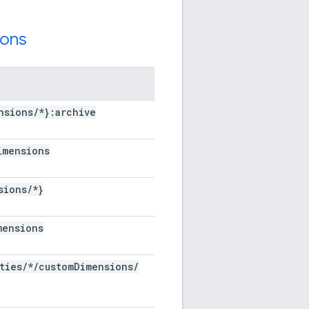
ions
nsions
/
*}:archive
imensions
sions
/
*}
mensions
ties
/
*
/
custom
Dimensions
/