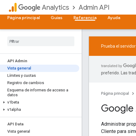
Admin API
Analytics
Página principal
Guías
Referencia
Ayuda
Prueba el servido
API Admin
Vista general
preferido. Las tra
Límites y cuotas
Registro de cambios
Esquema de informes de acceso a
Página principal
datos
v1beta
Google 
v1alpha
Administrar prop
API Data
Cliente para sim
Vista general