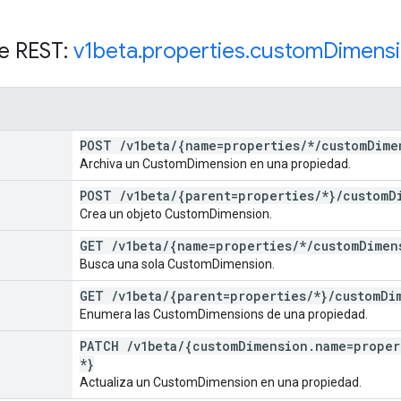
e REST:
v1beta
.
properties
.
custom
Dimens
POST
/
v1beta
/
{name=properties
/
*
/
custom
Dime
Archiva un CustomDimension en una propiedad.
POST
/
v1beta
/
{parent=properties
/
*}
/
custom
D
Crea un objeto CustomDimension.
GET
/
v1beta
/
{name=properties
/
*
/
custom
Dimen
Busca una sola CustomDimension.
GET
/
v1beta
/
{parent=properties
/
*}
/
custom
Di
Enumera las CustomDimensions de una propiedad.
PATCH
/
v1beta
/
{custom
Dimension
.
name=proper
*}
Actualiza un CustomDimension en una propiedad.