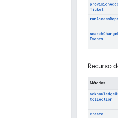
provision
Acc
Ticket
run
Access
Rep
search
Change
Events
Recurso d
Métodos
acknowledge
U
Collection
create