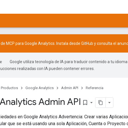
r de MCP para Google Analytics. Instala desde
GitHub
y consulta el
anunc
Google utiliza tecnología de IA para traducir contenido a tu idioma
ducciones realizadas con IA pueden contener errores.
Productos
Google Analytics
Admin API
Referencia
Analytics Admin API
bookmark_border
iedades en Google Analytics Advertencia: Crear varias Aplicaci
ular que se está usando una sola Aplicación, Cuenta o Proyecto 