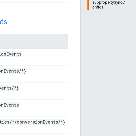
subpropertySyncC
onfigs
ts
ion
Events
on
Events
/
*}
vents
/
*}
on
Events
ties
/
*
/
conversion
Events
/
*}