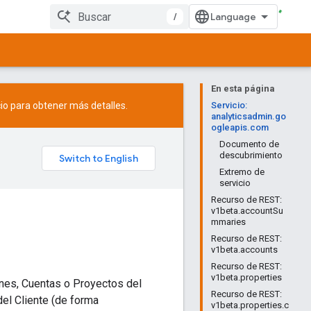
/
En esta página
io
para obtener más detalles.
Servicio:
analyticsadmin.go
ogleapis.com
Documento de
descubrimiento
Extremo de
servicio
Recurso de REST:
v1beta.accountSu
mmaries
Recurso de REST:
v1beta.accounts
Recurso de REST:
v1beta.properties
ones, Cuentas o Proyectos del
Recurso de REST:
del Cliente (de forma
v1beta.properties.c