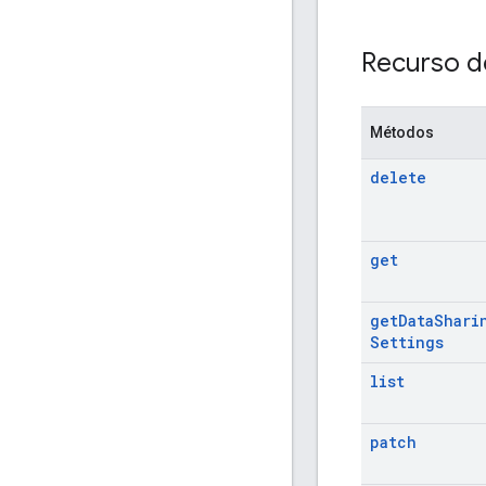
Recurso d
Métodos
delete
get
get
Data
Shari
Settings
list
patch