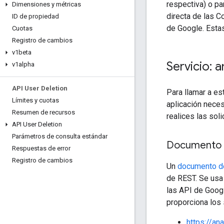
respectiva) o pa
Dimensiones y métricas
directa de las C
ID de propiedad
de Google. Estas
Cuotas
Registro de cambios
v1beta
Servicio: 
v1alpha
API User Deletion
Para llamar a e
Límites y cuotas
aplicación neces
Resumen de recursos
realices las soli
API User Deletion
Parámetros de consulta estándar
Documento 
Respuestas de error
Registro de cambios
Un
documento d
de REST. Se usa 
las API de Goog
proporciona los
https://an