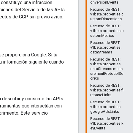
 constituye una infracción
onversionEvents
ciones del Servicio de las APIs
Recurso de REST:
v1beta.properties.c
ectos de GCP sin previo aviso.
ustomDimensions
Recurso de REST:
v1beta.properties.c
ustomMetrics
Recurso de REST:
v1beta.properties.
dataStreams
e proporciona Google. Si tu
Recurso de REST:
 la información siguiente cuando
v1beta.properties.
dataStreams.meas
urementProtocolSe
crets
Recurso de REST:
v1beta.properties.fi
rebaseLinks
 describir y consumir las APIs
Recurso de REST:
rramientas que interactúan con
v1beta.properties.
googleAdsLinks
rimiento. Este servicio
Recurso de REST:
v1beta.properties.k
eyEvents