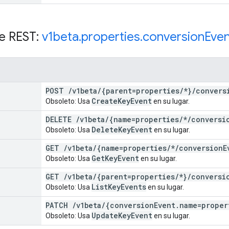
e REST:
v1beta
.
properties
.
conversion
Even
POST
/
v1beta
/
{parent=properties
/
*}
/
convers
Create
Key
Event
Obsoleto: Usa
en su lugar.
DELETE
/
v1beta
/
{name=properties
/
*
/
conversi
Delete
Key
Event
Obsoleto: Usa
en su lugar.
GET
/
v1beta
/
{name=properties
/
*
/
conversion
E
Get
Key
Event
Obsoleto: Usa
en su lugar.
GET
/
v1beta
/
{parent=properties
/
*}
/
conversi
List
Key
Events
Obsoleto: Usa
en su lugar.
PATCH
/
v1beta
/
{conversion
Event
.
name=proper
Update
Key
Event
Obsoleto: Usa
en su lugar.