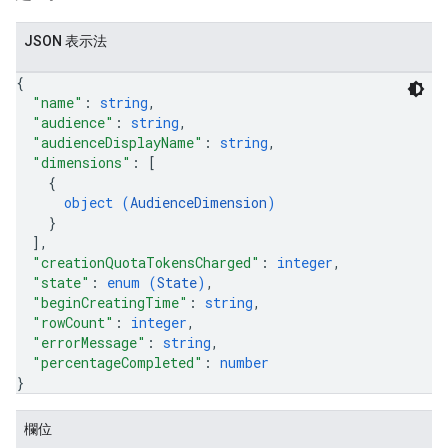
JSON 表示法
{
"name"
: 
string
,
"audience"
: 
string
,
"audienceDisplayName"
: 
string
,
"dimensions"
: 
[
{
object (
AudienceDimension
)
}
]
,
"creationQuotaTokensCharged"
: 
integer
,
"state"
: 
enum (
State
)
,
"beginCreatingTime"
: 
string
,
"rowCount"
: 
integer
,
"errorMessage"
: 
string
,
"percentageCompleted"
: 
number
}
欄位