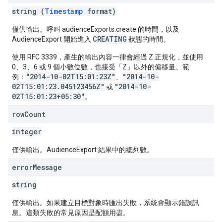
string (
Timestamp
format)
僅供輸出。呼叫 audienceExports.create 的時間，以及
CREATING
AudienceExport 開始進入
狀態的時間。
使用 RFC 3339，產生的輸出內容一律會經過 Z 正規化，並使用
0、3、6 或 9 個小數位數，也接受「Z」以外的偏移量。範
"2014-10-02T15:01:23Z"
"2014-10-
例：
、
02T15:01:23.045123456Z"
"2014-10-
或
02T15:01:23+05:30"
。
row
Count
integer
僅供輸出。AudienceExport 結果中的總列數。
error
Message
string
僅供輸出。如果建立目標對象時匯出失敗，系統會顯示錯誤訊
息。這類失敗的常見原因是配額用盡。