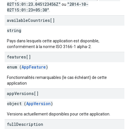
02T15:01:23.045123456Z"
"2014-10-
ou
02T15:01:23+05:30"
.
available
Countries[]
string
Pays dans lesquels cette application est disponible,
conformément à la norme ISO 3166-1 alpha-2.
features[]
enum (
AppFeature
)
Fonctionnalités remarquables (le cas échéant) de cette
application
app
Versions[]
object (
AppVersion
)
Versions actuellement disponibles pour cette application.
full
Description