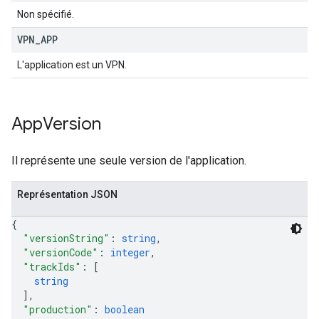
Non spécifié.
VPN
_
APP
L'application est un VPN.
App
Version
Il représente une seule version de l'application.
Représentation JSON
{
"versionString"
: 
string
,
"versionCode"
: 
integer
,
"trackIds"
: 
[
string
]
,
"production"
: 
boolean