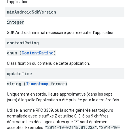
l'application.
min
Android
Sdk
Version
integer
SDK Android minimal nécessaire pour exécuter l'application.
content
Rating
enum (
ContentRating
)
Classification du contenu de cette application.
update
Time
string (
Timestamp
format)
Uniquement en sortie. Heure approximative (dans les sept
jours) à laquelle l'application a été publiée pour la dernière fois.
Utilise la norme RFC 3339, où la sortie générée est toujours
normalisée avec le suffixe Z et utilise 0, 3, 6 ou 9 chiffres
décimaux. Les décalages autres que "Z" sont également
"2014-10-02T15:01:23Z"
"2014-10-
acceptés. Exemples:
,