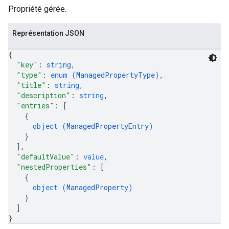
Propriété gérée.
Représentation JSON
{
"key"
: 
string
,
"type"
: 
enum (
ManagedPropertyType
)
,
"title"
: 
string
,
"description"
: 
string
,
"entries"
: 
[
{
object (
ManagedPropertyEntry
)
}
]
,
"defaultValue"
: 
value
,
"nestedProperties"
: 
[
{
object (
ManagedProperty
)
}
]
}