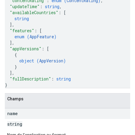
"contentRating"
: 
enum (
ContentRating
)
,
"updateTime"
: 
string
,
"availableCountries"
: 
[
string
]
,
"features"
: 
[
enum (
AppFeature
)
]
,
"appVersions"
: 
[
{
object (
AppVersion
)
}
]
,
"fullDescription"
: 
string
}
Champs
name
string