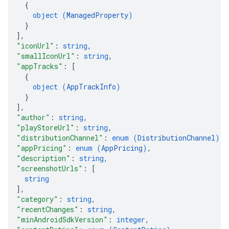
{
object (
ManagedProperty
)
}
]
,
"iconUrl"
: 
string
,
"smallIconUrl"
: 
string
,
"appTracks"
: 
[
{
object (
AppTrackInfo
)
}
]
,
"author"
: 
string
,
"playStoreUrl"
: 
string
,
"distributionChannel"
: 
enum (
DistributionChannel
)
,
"appPricing"
: 
enum (
AppPricing
)
,
"description"
: 
string
,
"screenshotUrls"
: 
[
string
]
,
"category"
: 
string
,
"recentChanges"
: 
string
,
"minAndroidSdkVersion"
: 
integer
,