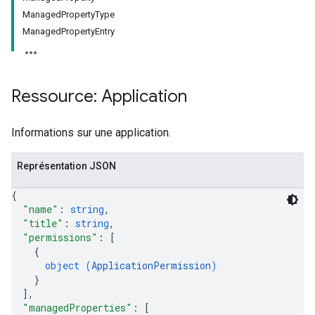
Managed
Property
Type
Managed
Property
Entry
Ressource: Application
Informations sur une application.
Représentation JSON
{
"name"
: 
string
,
"title"
: 
string
,
"permissions"
: 
[
{
object (
ApplicationPermission
)
}
]
,
"managedProperties"
: 
[