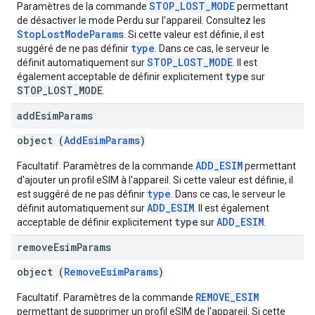
STOP_LOST_MODE
Paramètres de la commande
permettant
de désactiver le mode Perdu sur l'appareil. Consultez les
StopLostModeParams
. Si cette valeur est définie, il est
type
suggéré de ne pas définir
. Dans ce cas, le serveur le
STOP_LOST_MODE
définit automatiquement sur
. Il est
type
également acceptable de définir explicitement
sur
STOP_LOST_MODE
.
add
Esim
Params
object (
AddEsimParams
)
ADD_ESIM
Facultatif. Paramètres de la commande
permettant
d'ajouter un profil eSIM à l'appareil. Si cette valeur est définie, il
type
est suggéré de ne pas définir
. Dans ce cas, le serveur le
ADD_ESIM
définit automatiquement sur
. Il est également
type
ADD_ESIM
acceptable de définir explicitement
sur
.
remove
Esim
Params
object (
RemoveEsimParams
)
REMOVE_ESIM
Facultatif. Paramètres de la commande
permettant de supprimer un profil eSIM de l'appareil. Si cette