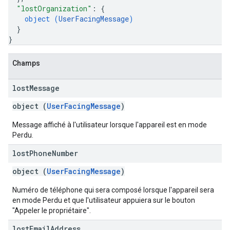
"lostOrganization"
: 
{
object (
UserFacingMessage
)
}
}
Champs
lost
Message
object (
UserFacingMessage
)
Message affiché à l'utilisateur lorsque l'appareil est en mode
Perdu.
lost
Phone
Number
object (
UserFacingMessage
)
Numéro de téléphone qui sera composé lorsque l'appareil sera
en mode Perdu et que l'utilisateur appuiera sur le bouton
"Appeler le propriétaire".
lost
Email
Address