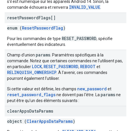
s'il est numérique sur les appareils Android 14. Sinon, la
INVALID_VALUE
commande échouera et renverra
.
reset
Password
Flags[]
enum (
ResetPasswordFlag
)
RESET_PASSWORD
Pour les commandes de type
, spécifie
éventuellement des indicateurs.
params
Champ d'union
. Paramètres spécifiques à la
commande. Notez que certaines commandes ne l'utilisent pas,
LOCK
RESET_PASSWORD
REBOOT
en particulier
,
,
et
RELINQUISH_OWNERSHIP
. À l'avenir, ces commandes
pourront également l'utiliser.
new_password
Si cette valeur est définie, les champs
et
reset_password_flags
params
ne doivent pas l'être. La
ne
peut être qu'un des éléments suivants :
clear
Apps
Data
Params
object (
ClearAppsDataParams
)