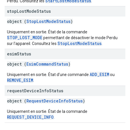
StartLostModeStatus
Perdu. Consultez les
.
stop
Lost
Mode
Status
object (
StopLostModeStatus
)
Uniquement en sortie. État de la commande
STOP_LOST_MODE
permettant de désactiver le mode Perdu
StopLostModeStatus
sur l'appareil. Consultez les
.
esim
Status
object (
EsimCommandStatus
)
ADD_ESIM
Uniquement en sortie. État d'une commande
ou
REMOVE_ESIM
.
request
Device
Info
Status
object (
RequestDeviceInfoStatus
)
Uniquement en sortie. État de la commande
REQUEST_DEVICE_INFO
.