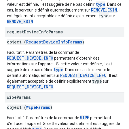
type
valeur est définie, il est suggéré de ne pas définir
. Dans ce
REMOVE_ESIM
cas, le serveur le définit automatiquement sur
. Il
type
est également acceptable de définir explicitement
sur
REMOVE_ESIM
.
request
Device
Info
Params
object (
RequestDeviceInfoParams
)
Facultatif. Paramètres de la commande
REQUEST_DEVICE_INFO
permettant d'obtenir des
informations sur l'appareil. Si cette valeur est définie, il est
type
suggéré de ne pas définir
. Dans ce cas, le serveur le
REQUEST_DEVICE_INFO
définit automatiquement sur
. Il est
type
également acceptable de définir explicitement
sur
REQUEST_DEVICE_INFO
.
wipe
Params
object (
WipeParams
)
WIPE
Facultatif. Paramètres de la commande
permettant
d'effacer l'appareil. Si cette valeur est définie, il est suggéré de