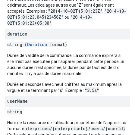
décimaux. Les décalages autres que "Z" sont également
"2014-10-02T15:01:23Z"
"2014-10-
acceptés. Exemples :
,
02T15:01:23.045123456Z"
"2014-10-
ou
02T15:01:23+05:30"
.
duration
string (
Duration
format)
Durée de validité de la commande. La commande expirera si
elle n'est pas exécutée par l'appareil pendant cette période. Si
aucune durée n'est spécifiée, la durée par défaut est de dix
minutes. Il n'y a pas de durée maximale.
Durée en secondes avec neuf chiffres au maximum après la
s
"3.5s"
virgule et se terminant par "
". Exemple :
user
Name
string
Nom de la ressource de l'utilisateur propriétaire de l'appareil au
enterprises/{enterpriseId}/users/{userId}
format
.
Cette valeur est générée automatiquement par le serveur en