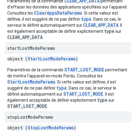
CLEAR_APP_DATA
Paramètres de la commande
permettant
d'effacer les données des applications spécifiées sur l'appareil.
ClearAppsDataParams
Consultez les
. Si cette valeur est
type
définie, il est suggéré de ne pas définir
. Dans ce cas, le
CLEAR_APP_DATA
serveur le définit automatiquement sur
. Il
type
est également acceptable de définir explicitement
sur
CLEAR_APP_DATA
.
start
Lost
Mode
Params
object (
StartLostModeParams
)
START_LOST_MODE
Paramètres de la commande
permettant
de mettre l'appareil en mode Perdu. Consultez les
StartLostModeParams
. Si cette valeur est définie, il est
type
suggéré de ne pas définir
. Dans ce cas, le serveur le
START_LOST_MODE
définit automatiquement sur
. Il est
type
également acceptable de définir explicitement
sur
START_LOST_MODE
.
stop
Lost
Mode
Params
object (
StopLostModeParams
)