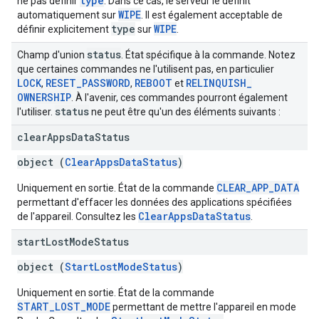
type
ne pas définir
. Dans ce cas, le serveur le définit
WIPE
automatiquement sur
. Il est également acceptable de
type
WIPE
définir explicitement
sur
.
status
Champ d'union
. État spécifique à la commande. Notez
que certaines commandes ne l'utilisent pas, en particulier
LOCK
RESET
_
PASSWORD
REBOOT
RELINQUISH
_
,
,
et
OWNERSHIP
. À l'avenir, ces commandes pourront également
status
l'utiliser.
ne peut être qu'un des éléments suivants :
clear
Apps
Data
Status
object (
ClearAppsDataStatus
)
CLEAR_APP_DATA
Uniquement en sortie. État de la commande
permettant d'effacer les données des applications spécifiées
ClearAppsDataStatus
de l'appareil. Consultez les
.
start
Lost
Mode
Status
object (
StartLostModeStatus
)
Uniquement en sortie. État de la commande
START_LOST_MODE
permettant de mettre l'appareil en mode