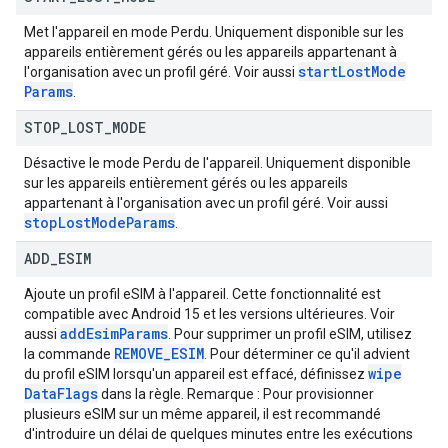
Met l'appareil en mode Perdu. Uniquement disponible sur les
appareils entièrement gérés ou les appareils appartenant à
start
Lost
Mode
l'organisation avec un profil géré. Voir aussi
Params
.
STOP
_
LOST
_
MODE
Désactive le mode Perdu de l'appareil. Uniquement disponible
sur les appareils entièrement gérés ou les appareils
appartenant à l'organisation avec un profil géré. Voir aussi
stop
Lost
Mode
Params
.
ADD
_
ESIM
Ajoute un profil eSIM à l'appareil. Cette fonctionnalité est
compatible avec Android 15 et les versions ultérieures. Voir
add
Esim
Params
aussi
. Pour supprimer un profil eSIM, utilisez
REMOVE
_
ESIM
la commande
. Pour déterminer ce qu'il advient
wipe
du profil eSIM lorsqu'un appareil est effacé, définissez
Data
Flags
dans la règle. Remarque : Pour provisionner
plusieurs eSIM sur un même appareil, il est recommandé
d'introduire un délai de quelques minutes entre les exécutions