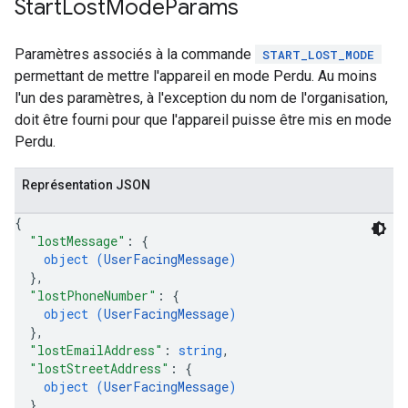
Start
Lost
Mode
Params
Paramètres associés à la commande
START_LOST_MODE
permettant de mettre l'appareil en mode Perdu. Au moins
l'un des paramètres, à l'exception du nom de l'organisation,
doit être fourni pour que l'appareil puisse être mis en mode
Perdu.
Représentation JSON
{
"lostMessage"
: 
{
object (
UserFacingMessage
)
}
,
"lostPhoneNumber"
: 
{
object (
UserFacingMessage
)
}
,
"lostEmailAddress"
: 
string
,
"lostStreetAddress"
: 
{
object (
UserFacingMessage
)
}
,