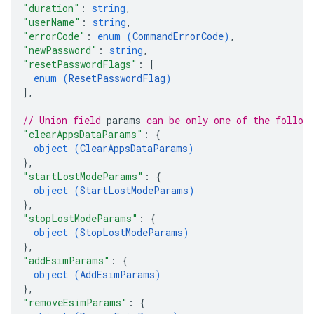
"duration"
: 
string
,
"userName"
: 
string
,
"errorCode"
: 
enum (
CommandErrorCode
)
,
"newPassword"
: 
string
,
"resetPasswordFlags"
: 
[
enum (
ResetPasswordFlag
)
]
,
// Union field 
params
 can be only one of the follow
"clearAppsDataParams"
: 
{
object (
ClearAppsDataParams
)
}
,
"startLostModeParams"
: 
{
object (
StartLostModeParams
)
}
,
"stopLostModeParams"
: 
{
object (
StopLostModeParams
)
}
,
"addEsimParams"
: 
{
object (
AddEsimParams
)
}
,
"removeEsimParams"
: 
{