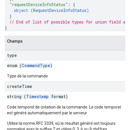
"requestDeviceInfoStatus"
: 
{
object (
RequestDeviceInfoStatus
)
}
// End of list of possible types for union field 
sta
}
Champs
type
enum (
CommandType
)
Type de la commande.
create
Time
string (
Timestamp
format)
Code temporel de création de la commande. Le code temporel
est généré automatiquement par le serveur.
Utilise la norme RFC 3339, où le résultat généré est toujours
normalisé avec le suffixe Z et utilise 0, 3, 6 ou 9 chiffres