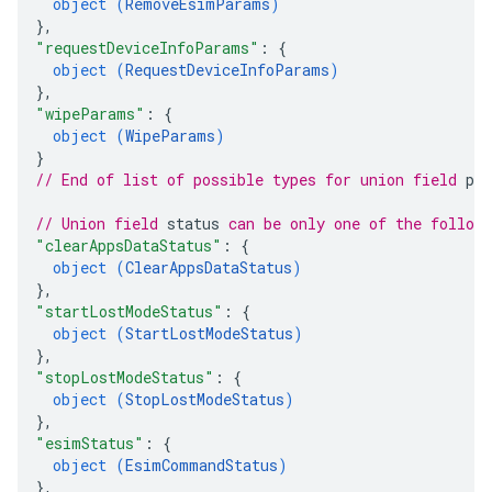
object (
RemoveEsimParams
)
}
,
"requestDeviceInfoParams"
: 
{
object (
RequestDeviceInfoParams
)
}
,
"wipeParams"
: 
{
object (
WipeParams
)
}
// End of list of possible types for union field 
pa
// Union field 
status
 can be only one of the follow
"clearAppsDataStatus"
: 
{
object (
ClearAppsDataStatus
)
}
,
"startLostModeStatus"
: 
{
object (
StartLostModeStatus
)
}
,
"stopLostModeStatus"
: 
{
object (
StopLostModeStatus
)
}
,
"esimStatus"
: 
{
object (
EsimCommandStatus
)
}
,