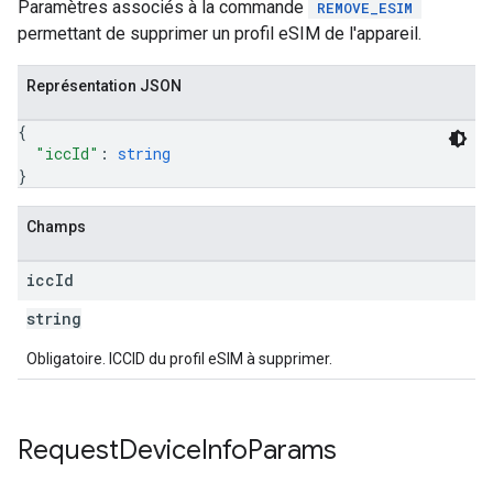
Paramètres associés à la commande
REMOVE_ESIM
permettant de supprimer un profil eSIM de l'appareil.
Représentation JSON
{
"iccId"
: 
string
}
Champs
icc
Id
string
Obligatoire. ICCID du profil eSIM à supprimer.
Request
Device
Info
Params