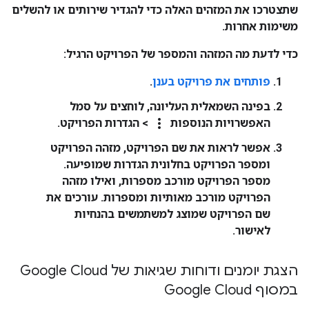
שתצטרכו את המזהים האלה כדי להגדיר שירותים או להשלים
משימות אחרות.
כדי לדעת מה המזהה והמספר של הפרויקט הרגיל:
פותחים את פרויקט בענן
.
בפינה השמאלית העליונה, לוחצים על סמל
more_vert
האפשרויות הנוספות
>
הגדרות הפרויקט
.
אפשר לראות את
שם הפרויקט
,
מזהה הפרויקט
ו
מספר הפרויקט
בחלונית
הגדרות
שמופיעה.
מספר הפרויקט
מורכב מספרות, ואילו
מזהה
הפרויקט
מורכב מאותיות ומספרות. עורכים את
שם הפרויקט
שמוצג למשתמשים בהנחיות
לאישור.
הצגת יומנים ודוחות שגיאות של Google Cloud
במסוף Google Cloud