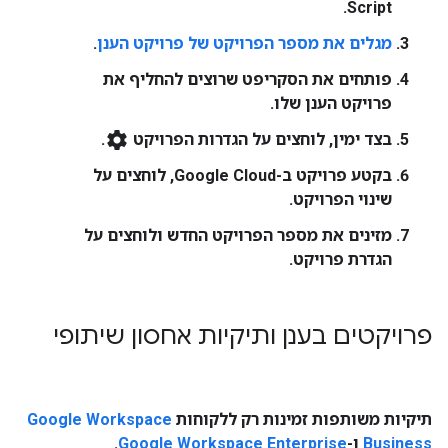
Script.
מגלים את
מספר הפרויקט
של פרויקט הענן
.
פותחים את הסקריפט שרוצים להחליף את
פרויקט הענן שלו.
settings
בצד ימין, לוחצים על
הגדרות הפרויקט
.
בקטע
פרויקט ב-Google Cloud
, לוחצים על
שינוי הפרויקט
.
מזינים את מספר הפרויקט החדש ולוחצים על
הגדרת פרויקט
.
פרויקטים בענן ותיקיות אחסון שיתופי
תיקיות משותפות זמינות רק ללקוחות
Google Workspace
Business
ו-
Google Workspace Enterprise
.