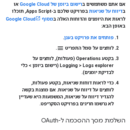
אם אתם משתמשים ב
רישום ביומן של Google Cloud
או
ב
דיווח על שגיאות
בפרויקט שלכם ב-Apps Script, תוכלו
לראות את היומנים והדוחות האלה ב
מסוף Google Cloud
באופן הבא:
פותחים את פרויקט בענן
.
menu
לוחצים על סמל התפריט
.
בקטע
Operations
(פעולות), לוחצים על
> Logs explorer
Logging
(רישום ביומן > כלי
לבדיקת יומנים).
כדי לראות דוחות שגיאות, בקטע
פעולות
,
לוחצים על
דיווח על שגיאות
. אם מוצגת בקשה
להגדיר דיווח על שגיאות, המשמעות היא שעדיין
לא נרשמו חריגים בפרויקט הסקריפט.
השלמת מסך ההסכמה ל-OAuth