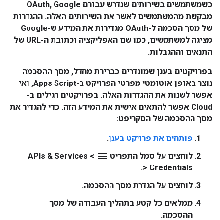
כשמשתמשים בשירותים שנדרש עבורם OAuth, Google
מבקשת מהמשתמשים לאשר את השירותים האלה. ההגדרות
של מסך הסכמה ל-OAuth מגדירות את המידע ש-Google
מציגה למשתמשים, כמו שם האפליקציה וכתובת ה-URL של
התנאים וההגבלות.
בפרויקטים בענן שמוגדרים כברירת מחדל, מסך ההסכמה
נוצר באופן אוטומטי מפרטי הפרויקט ב-Apps Script, ואי
אפשר לשנות את ההגדרות האלה. בפרויקטים רגילים ב-
Cloud אפשר להתאים אישית את המידע הזה. כדי להגדיר את
מסך ההסכמה של הסקריפט:
פותחים את פרויקט בענן
.
menu
לוחצים על סמל התפריט
>
APIs & Services
.
>
Credentials
לוחצים על
הגדרת מסך ההסכמה
.
ממלאים כל קטע בתהליך העבודה של מסך
ההסכמה.