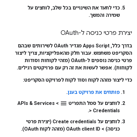
כדי לתעד את השינויים בכל שלב, לוחצים על
שמירה והמשך
.
יצירת פרטי כניסה ל-OAuth
בדרך כלל, Apps Script מגדיר OAuth לשירותים שבהם
הסקריפט משתמש. עבור חלק מהאפליקציות, צריך ליצור
פרטי כניסה נוספים ל-OAuth (מזהי לקוחות וסודות
לקוחות). אפשר לעשות את זה רק עם פרויקטים רגילים.
כדי ליצור מזהה לקוח וסוד לקוח לפרויקט הסקריפט:
פותחים את פרויקט בענן
.
menu
לוחצים על סמל התפריט
>
APIs & Services
.
>
Credentials
לוחצים על
Create credentials
(יצירת פרטי
כניסה)
>
OAuth client ID
(מזהה לקוח OAuth).