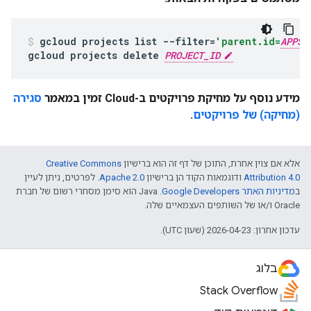
gcloud
projects
list
--filter
=
'parent.id=
APPS_
gcloud
projects
delete
PROJECT_ID
מידע נוסף על מחיקת פרויקטים ב-Cloud זמין במאמר
סגירה
(מחיקה) של פרויקטים
.
אלא אם צוין אחרת, התוכן של דף זה הוא ברישיון
Creative Commons
Attribution 4.0
ודוגמאות הקוד הן ברישיון
Apache 2.0
. לפרטים, ניתן לעיין
ב
מדיניות האתר Google Developers‏
.‏ Java הוא סימן מסחרי רשום של חברת
Oracle ו/או של השותפים העצמאיים שלה.
עדכון אחרון: 2026-04-23 (שעון UTC).
בלוג
Stack Overflow