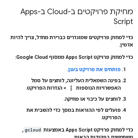
מחיקת פרויקטים ב-Cloud ב-Apps
Script
כדי למחוק פרויקטים שמוגדרים כברירת מחדל, צריך להיות
אדמין.
כדי למחוק פרויקט Apps Script ממסוף Google Cloud:
פותחים את פרויקט בענן
.
בפינה השמאלית העליונה, לוחצים על סמל
more_vert
האפשרויות הנוספות
>
הגדרות הפרויקט
.
לוחצים על
כיבוי או מחיקה
.
פועלים לפי ההוראות במסך כדי להשבית את
הפרויקט.
כדי למחוק פרויקט Apps Script באמצעות
gcloud
,
משתמשים בפקודות הבאות.