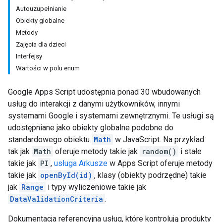
Autouzupełnianie
Obiekty globalne
Metody
Zajęcia dla dzieci
Interfejsy
Wartości w polu enum
Google Apps Script udostępnia ponad 30 wbudowanych
usług do interakcji z danymi użytkowników, innymi
systemami Google i systemami zewnętrznymi. Te usługi są
udostępniane jako obiekty globalne podobne do
standardowego obiektu
Math
w JavaScript. Na przykład
tak jak
Math
oferuje metody takie jak
random()
i stałe
takie jak
PI
,
usługa Arkusze
w Apps Script oferuje metody
takie jak
openById(id)
, klasy (obiekty podrzędne) takie
jak
Range
i typy wyliczeniowe takie jak
DataValidationCriteria
.
Dokumentacja referencyjna usług, które kontrolują produkty