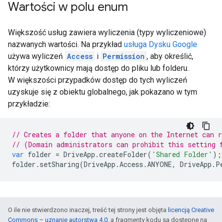
Wartości w polu enum
Większość usług zawiera wyliczenia (typy wyliczeniowe)
nazwanych wartości. Na przykład
usługa Dysku Google
używa wyliczeń
Access
i
Permission
, aby określić,
którzy użytkownicy mają dostęp do pliku lub folderu.
W większości przypadków dostęp do tych wyliczeń
uzyskuje się z obiektu globalnego, jak pokazano w tym
przykładzie:
// Creates a folder that anyone on the Internet can 
// (Domain administrators can prohibit this setting 
var
folder
=
DriveApp
.
createFolder
(
'Shared Folder'
);
folder
.
setSharing
(
DriveApp
.
Access
.
ANYONE
,
DriveApp
.
P
O ile nie stwierdzono inaczej, treść tej strony jest objęta
licencją Creative
Commons – uznanie autorstwa 4.0
, a fragmenty kodu są dostępne na