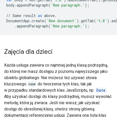
body
.
appendParagraph
(
'New paragraph.'
);
//
Same
result
as
above
.
DocumentApp
.
create
(
'New document'
)
.
getTab
(
't.0'
)
.
as
.
appendParagraph
(
'New paragraph.'
);
Zajęcia dla dzieci
Każda usługa zawiera co najmniej jedną klasę podrzędną,
do której nie masz dostępu z poziomu najwyższego jako
obiektu globalnego. Nie możesz też używać słowa
kluczowego
new
do tworzenia tych klas, tak jak
w przypadku standardowych klas JavaScriptu, np.
Date
.
Aby uzyskać dostęp do klasy podrzędnej, musisz wywołać
metodę, która ją zwraca. Jeśli nie wiesz, jak uzyskać
dostęp do określonej klasy, otwórz stronę główną
dokumentacji referencyjnej usługi. Zawiera ona listę klas