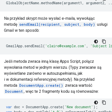
Na przykład skrypt może wysłać e-maila, wywołując
metodę
sendEmail(recipient, subject, body)
usługi
Gmail w ten sposób:
GmailApp
.
sendEmail
(
'claire@example.com'
,
'Subject l
Jeśli metoda zwraca inną klasę Apps Script, połącz
wywołania metod w jednym wierszu. (Typy zwracane są
wyświetlane zarówno w autouzupełnianiu, jak
i w dokumentacji referencyjnej metody). Na przykład
metoda
DocumentApp.create()
zwraca wartość
Document
, więc te 2 fragmenty kodu są równoważne:
var
doc
=
DocumentApp
.
create
(
'New document'
);
var
body
=
doc
.
getTab
(
't.0'
)
.
asDocumentTab
()
.
getBod