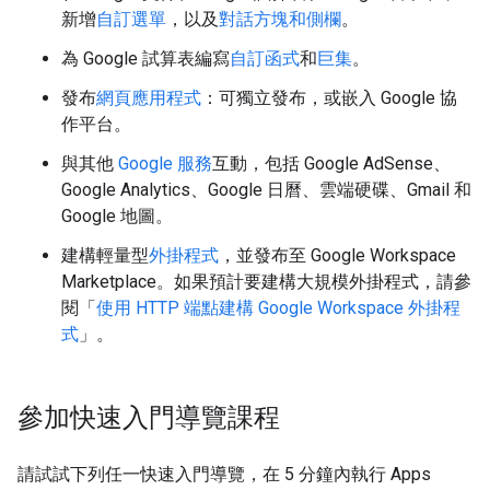
新增
自訂選單
，以及
對話方塊和側欄
。
為 Google 試算表編寫
自訂函式
和
巨集
。
發布
網頁應用程式
：可獨立發布，或嵌入 Google 協
作平台。
與其他
Google 服務
互動，包括 Google AdSense、
Google Analytics、Google 日曆、雲端硬碟、Gmail 和
Google 地圖。
建構輕量型
外掛程式
，並發布至 Google Workspace
Marketplace。如果預計要建構大規模外掛程式，請參
閱「
使用 HTTP 端點建構 Google Workspace 外掛程
式
」。
參加快速入門導覽課程
請試試下列任一快速入門導覽，在 5 分鐘內執行 Apps