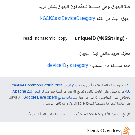
فئة الجهاز، وهي سلسلة تحدِّد نوع الجهاز بشكلٍ فريد.
أجهزة البث من الفئة
kGCKCastDeviceCategory
.
- (NSString*) uniqueID
read
nonatomic
copy
معرّف فريد عالمي لهذا الجهاز.
هذه سلسلة من السمتَين
category
و
deviceID
.
إنّ محتوى هذه الصفحة مرخّص بموجب
ترخيص Creative Commons Attribution
4.0‏
ما لم يُنصّ على خلاف ذلك، ونماذج الرموز مرخّصة بموجب
ترخيص Apache 2.0‏
.
للاطّلاع على التفاصيل، يُرجى مراجعة
سياسات موقع Google Developers‏
. إنّ Java
هي علامة تجارية مسجَّلة لشركة Oracle و/أو شركائها التابعين.
تاريخ التعديل الأخير: 2025-07-25 (حسب التوقيت العالمي المتفَّق عليه)
Stack Overflow