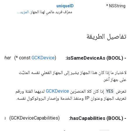
uniqueID
NSString *
معرّف فريد عالمي لهذا الجهاز.
المزيد...
تفاصيل الطريقة
other
*)
GCKDevice
(const
- (BOOL) isSameDeviceAs:
لاختبار ما إذا كان هذا الجهاز يشير إلى الجهاز الفعلي نفسه المثبَّت
على جهاز آخر.
تعرض
YES
إذا كان كلا العنصرَين
GCKDevice
لديهما الفئة ورقم
تعريف الجهاز وعنوان IP ومنفذ الخدمة وإصدار البروتوكول نفسه.
ies
(GCKDeviceCapabilities)
- (BOOL) hasCapabilities: