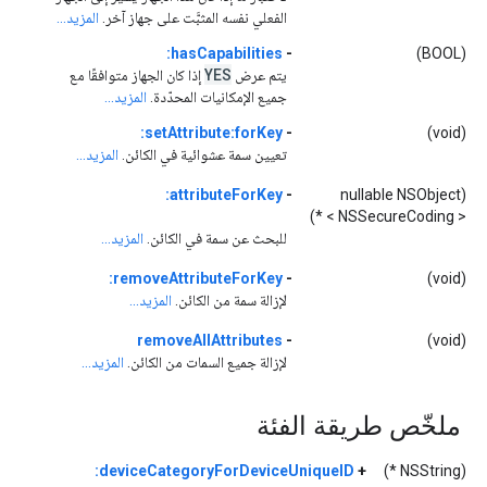
الفعلي نفسه المثبَّت على جهاز آخر.
المزيد...
hasCapabilities:
-
(BOOL)
YES
يتم عرض
إذا كان الجهاز متوافقًا مع
جميع الإمكانيات المحدّدة.
المزيد...
setAttribute:forKey:
-
(void)
تعيين سمة عشوائية في الكائن.
المزيد...
attributeForKey:
-
(nullable NSObject
< NSSecureCoding > *)
للبحث عن سمة في الكائن.
المزيد...
removeAttributeForKey:
-
(void)
لإزالة سمة من الكائن.
المزيد...
removeAllAttributes
-
(void)
لإزالة جميع السمات من الكائن.
المزيد...
ملخّص طريقة الفئة
deviceCategoryForDeviceUniqueID:
+
(NSString *)