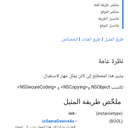
ملخّص طريقة الفئة
ملخّص الموقع
تفاصيل الطريقة
تفاصيل الموقع
طرق المثيل
|
طرق الفئات
|
الخصائص
نظرة عامة
يشير هذا المصطلح إلى كائن يمثّل جهاز الاستقبال.
تكتسب NSObject و<NSCopying> و <NSSecureCoding>.
ملخّص طريقة المثيل
init
-
(instancetype)
isSameDeviceAs:
-
(BOOL)
لاختبار ما إذا كان هذا الجهاز يشير إلى الجهاز