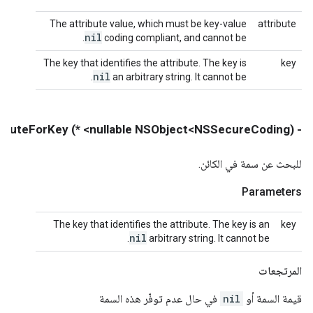
The attribute value, which must be key-value
attribute
nil
.
coding compliant, and cannot be
The key that identifies the attribute. The key is
key
nil
.
an arbitrary string. It cannot be
- (nullable NSObject<NSSecureCoding> *) attributeForKey:
للبحث عن سمة في الكائن.
Parameters
The key that identifies the attribute. The key is an
key
nil
.
arbitrary string. It cannot be
المرتجعات
قيمة السمة أو
nil
في حال عدم توفّر هذه السمة