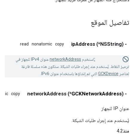
تفاصيل الموقع
- (NSString*) ipAddress
read
nonatomic
copy
Deprecated:
استخدِم
networkAddress
عنوان IPv4 للجهاز في
ترميز النقاط. يُستخدم عند إجراء طلبات الشبكة. ستكون هذه سلسلة فارغة
لعناصر
GCKDevice
التي تم إنشاؤها باستخدام عنوان IPv6.
*) networkAddress
GCKNetworkAddress
- (
omic
copy
عنوان IP للجهاز
يُستخدم عند إجراء طلبات الشبكة.
منذ
4.2