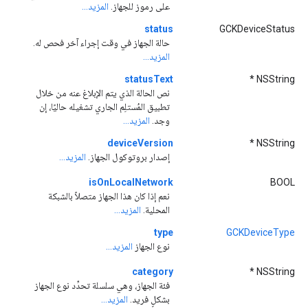
على رموز للجهاز.
المزيد...
status
GCKDeviceStatus
حالة الجهاز في وقت إجراء آخر فحص له.
المزيد...
statusText
NSString *
نص الحالة الذي يتم الإبلاغ عنه من خلال
تطبيق المُستلِم الجاري تشغيله حاليًا، إن
وجد.
المزيد...
deviceVersion
NSString *
إصدار بروتوكول الجهاز.
المزيد...
isOnLocalNetwork
BOOL
نعم إذا كان هذا الجهاز متصلاً بالشبكة
المحلية.
المزيد...
type
GCKDeviceType
نوع الجهاز
المزيد...
category
NSString *
فئة الجهاز، وهي سلسلة تحدِّد نوع الجهاز
بشكلٍ فريد.
المزيد...