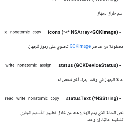
اسم طراز الجهاز
*>*) icons
GCKImage
- (NSArray<
write
nonatomic
copy
مصفوفة من عناصر
GCKImage
تحتوي على رموز للجهاز.
- (GCKDeviceStatus) status
ad
write
nonatomic
assign
حالة الجهاز في وقت إجراء آخر فحص له.
- (NSString*) statusText
read
write
nonatomic
copy
نص الحالة الذي يتم الإبلاغ عنه من خلال تطبيق المُستلِم الجاري
تشغيله حاليًا، إن وجد.