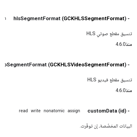
) hlsSegmentFormat
GCKHLSSegmentFormat
- (
ign
تنسيق مقطع صوتي HLS
منذ
4.6.0
) hlsVideoSegmentFormat
GCKHLSVideoSegmentFormat
- (
تنسيق مقطع فيديو HLS
منذ
4.6.0
- (id) customData
read
write
nonatomic
assign
البيانات المخصّصة، إن توفّرت.