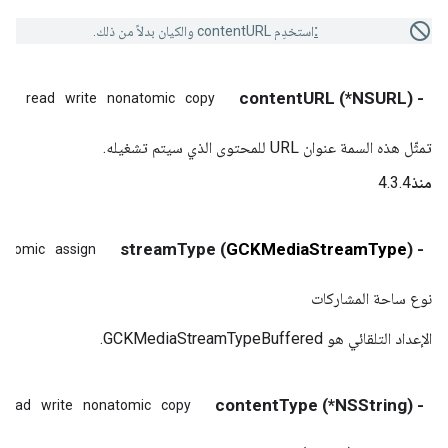
Deprecated:
استخدِم contentURL والكيان بدلاً من ذلك.
- (NSURL*) contentURL
read
write
nonatomic
copy
تمثّل هذه السمة عنوان URL للمحتوى الذي سيتم تشغيله.
منذ
4.3.4
) streamType
GCKMediaStreamType
- (
atomic
assign
نوع ساحة المشاركات
الإعداد التلقائي هو GCKMediaStreamTypeBuffered.
- (NSString*) contentType
read
write
nonatomic
copy