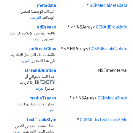
metadata
*
GCKMediaMetadata
البيانات الوصفية لعنصر
الوسائط.
المزيد...
adBreaks
* > *
NSArray<
GCKAdBreakInfo
قائمة الفواصل الإعلانية في هذا
المحتوى
المزيد...
adBreakClips
* > *
NSArray<
GCKAdBreakClipInfo
قائمة مقاطع الفواصل الإعلانية
في هذا المحتوى
المزيد...
streamDuration
NSTimeInterval
مدة البث بالثواني أو
INFINITY
إذا كان بثًا
مباشرًا
المزيد...
mediaTracks
* > *
NSArray<
GCKMediaTrack
مسارات الوسائط لهذا البث.
المزيد...
textTrackStyle
*
GCKMediaTextTrackStyle
نمط المقطع الصوتي النصي
لساحة المشاركات هذه.
المزيد...