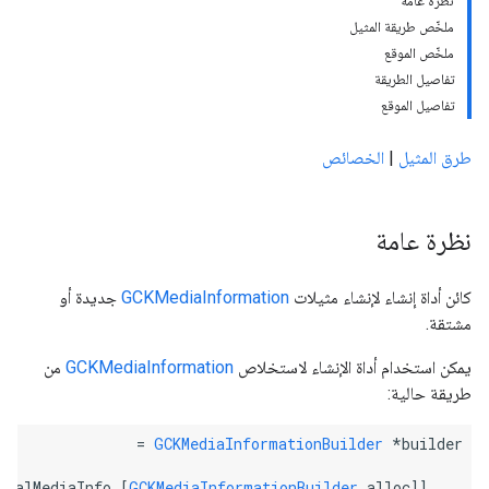
نظرة عامة
ملخّص طريقة المثيل
ملخّص الموقع
تفاصيل الطريقة
تفاصيل الموقع
طرق المثيل
|
الخصائص
نظرة عامة
كائن أداة إنشاء لإنشاء مثيلات
GCKMediaInformation
جديدة أو
مشتقة.
يمكن استخدام أداة الإنشاء لاستخلاص
GCKMediaInformation
من
طريقة حالية:
GCKMediaInformationBuilder
 *builder =
GCKMediaInformationBuilder
 alloc] initWithMediaInformation:OriginalMediaInfo];
    [[