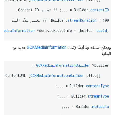
contentID
Builder.
 = ...; 
// تغيير Content ID.
 = 100; 
streamDuration
Builder.
// تغيير مدّة البث.
KMediaInformation
 *derivedMediaInfo = [builder 
build
];
ويمكن استخدامها أيضًا لإنشاء
GCKMediaInformation
جديد من
البداية:
GCKMediaInformationBuilder
 *builder =
GCKMediaInformationBuilder
 alloc] initWithContentURL:...];
    [[
 = ...;
Builder.
contentType
 = ...;
Builder.
streamType
 = ...;
Builder.
metadata