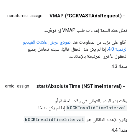
*) VMAP
GCKVASTAdsRequest
- (
ite
nonatomic
assign
تمثّل هذه السمة إعدادات طلب VMAP إن توفّرت.
اطّلع على مزيد من المعلومات هنا:
نموذج عرض إعلانات الفيديو
الرقمية 4.0
. إذا لم يكن هذا الحقل خاليًا، سيتم تجاهل جميع
الحقول الأخرى المرتبطة بالإعلانات.
منذ
4.3.4
- (NSTimeInterval) startAbsoluteTime
natomic
assign
وقت بدء البث، بالثواني في وقت الحقبة، أو
kGCKInvalidTimeInterval
إذا لم يكن متاحًا.
يكون الإعداد التلقائي هو
kGCKInvalidTimeInterval
.
منذ
4.4.1