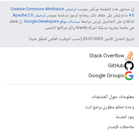
إنّ محتوى هذه الصفحة مرخّص بموجب
ترخيص Creative Commons Attribution
4.0‏
ما لم يُنصّ على خلاف ذلك، ونماذج الرموز مرخّصة بموجب
ترخيص Apache 2.0‏
.
للاطّلاع على التفاصيل، يُرجى مراجعة
سياسات موقع Google Developers‏
. إنّ Java
هي علامة تجارية مسجَّلة لشركة Oracle و/أو شركائها التابعين.
تاريخ التعديل الأخير: 2025-07-25 (حسب التوقيت العالمي المتفَّق عليه)
Stack Overflow
GitHub
Google Groups
معلومات حول المنتجات
وحدة تحكم مطوّري برامج البث
بنود الخدمة
ملاحظات الإصدار