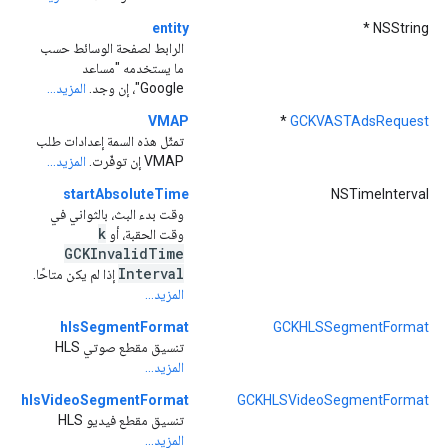
entity
NSString *
الرابط لصفحة الوسائط حسب
ما يستخدمه "مساعد
Google"، إن وجد.
المزيد...
VMAP
*
GCKVASTAdsRequest
تمثّل هذه السمة إعدادات طلب
VMAP إن توفّرت.
المزيد...
startAbsoluteTime
NSTimeInterval
وقت بدء البث، بالثواني في
k
وقت الحقبة، أو
GCKInvalid
Time
Interval
إذا لم يكن متاحًا.
المزيد...
hlsSegmentFormat
GCKHLSSegmentFormat
تنسيق مقطع صوتي HLS
المزيد...
hlsVideoSegmentFormat
GCKHLSVideoSegmentFormat
تنسيق مقطع فيديو HLS
المزيد...