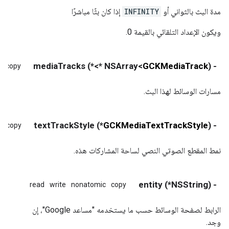
مدة البث بالثواني أو
INFINITY
إذا كان بثًا مباشرًا
ويكون الإعداد التلقائي بالقيمة 0.
*>*) mediaTracks
GCKMediaTrack
- (NSArray<
c
copy
مسارات الوسائط لهذا البث.
*) textTrackStyle
GCKMediaTextTrackStyle
- (
c
copy
نمط المقطع الصوتي النصي لساحة المشاركات هذه.
- (NSString*) entity
read
write
nonatomic
copy
الرابط لصفحة الوسائط حسب ما يستخدمه "مساعد Google"، إن
وجد.