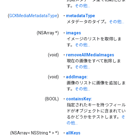
す。
その他...
(
GCKMediaMetadataType
)
-
metadataType
メタデータのタイプ。
その他...
(NSArray *)
-
images
イメージのリストを取得しま
す。
その他...
(void)
-
removeAllMediaImages
現在の画像をすべて削除しま
す。
その他...
(void)
-
addImage:
画像のリストに画像を追加しま
す。
その他...
(BOOL)
-
containsKey:
指定されたキーを持つフィール
ドがオブジェクトに含まれてい
るかどうかをテストします。
そ
の他...
(NSArray< NSString * > *)
-
allKeys