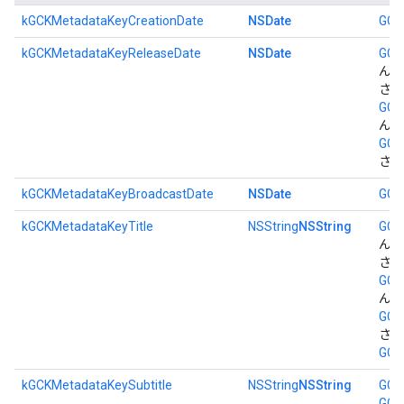
kGCKMetadataKeyCreationDate
NSDate
GCK
kGCKMetadataKeyReleaseDate
NSDate
GCK
ん、
さん
GCK
ん、
GCK
さん
kGCKMetadataKeyBroadcastDate
NSDate
GCK
kGCKMetadataKeyTitle
NSString
NSString
GCK
ん、
さん
GCK
ん、
GCK
さん
GCK
kGCKMetadataKeySubtitle
NSString
NSString
GCK
GCK