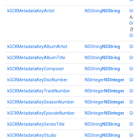
kGCKMetadataKeyArtist
NSString
NSString
GCK
ん、
GCK
さん
GCK
kGCKMetadataKeyAlbumArtist
NSString
NSString
GCK
kGCKMetadataKeyAlbumTitle
NSString
NSString
GCK
kGCKMetadataKeyComposer
NSString
NSString
GCK
kGCKMetadataKeyDiscNumber
NSInteger
NSInteger
GCK
kGCKMetadataKeyTrackNumber
NSInteger
NSInteger
GCK
kGCKMetadataKeySeasonNumber
NSInteger
NSInteger
GCK
kGCKMetadataKeyEpisodeNumber
NSInteger
NSInteger
GCK
kGCKMetadataKeySeriesTitle
NSString
NSString
GCK
kGCKMetadataKeyStudio
NSString
NSString
GCK