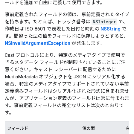
ールドを追加で自由に定義して使用できます。
事前定義されたフィールドの値は、事前定義されたタイプ
を持ちます。たとえば、トラック番号は
NSInteger
で、
作成日は ISO-8601 で表現した日付と時刻の
NSString
で
す。間違った型の値をフィールドに保存しようとすると、
NSInvalidArgumentException
が発生します。
Cast プロトコルにより、特定のメディアタイプで使用で
きるメタデータ フィールドが制限されていることにご注
意ください。キャスト レシーバーに配信するために
MediaMetadata オブジェクトを JSON にシリアル化する
場合、特定のメディアタイプでサポートされていない事前
定義済みフィールドはシリアル化された形式に含まれませ
んが、アプリケーション定義のフィールドは常に含まれま
す。事前定義フィールドの完全なリストは次のとおりで
す。
フィールド
値の型
有効