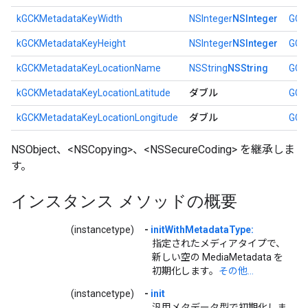
kGCKMetadataKeyWidth
NSInteger
NSInteger
GCK
kGCKMetadataKeyHeight
NSInteger
NSInteger
GCK
kGCKMetadataKeyLocationName
NSString
NSString
GCK
kGCKMetadataKeyLocationLatitude
ダブル
GCK
kGCKMetadataKeyLocationLongitude
ダブル
GCK
NSObject、<NSCopying>、<NSSecureCoding> を継承しま
す。
インスタンス メソッドの概要
(instancetype)
-
initWithMetadataType:
指定されたメディアタイプで、
新しい空の MediaMetadata を
初期化します。
その他...
(instancetype)
-
init
汎用メタデータ型で初期化しま