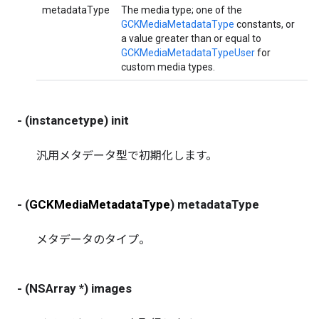
metadataType
The media type; one of the
GCKMediaMetadataType
constants, or
a value greater than or equal to
GCKMediaMetadataTypeUser
for
custom media types.
- (instancetype) init
汎用メタデータ型で初期化します。
- (
GCKMediaMetadataType
) metadataType
メタデータのタイプ。
- (NSArray *) images