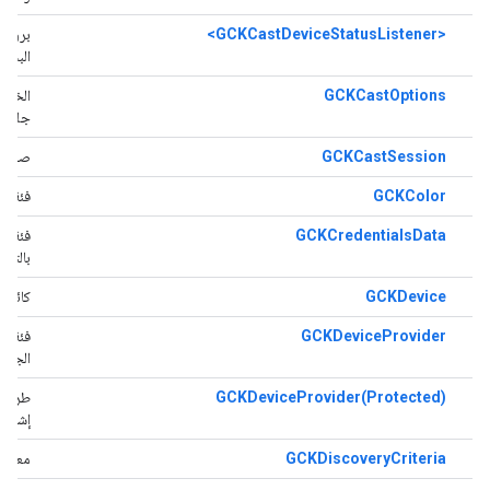
<GCKCastDeviceStatusListener>
بروتوك
البث
GCKCastOptions
الخيار
جلسات
GCKCastSession
صف يد
GCKColor
فئة تمثّ
GCKCredentialsData
فئة لل
بالتطب
GCKDevice
كائن ي
GCKDeviceProvider
فئة أس
الجلس
GCKDeviceProvider(Protected)
طرق مل
إشعارا
GCKDiscoveryCriteria
معايير