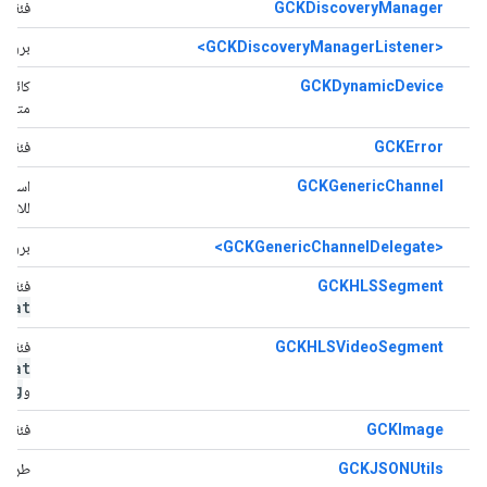
GCKDiscoveryManager
فئة تد
<GCKDiscoveryManagerListener>
بروتو
GCKDynamicDevice
كائن 
متعددة
GCKError
فئة ف
GCKGenericChannel
استخدا
للاستخ
<GCKGenericChannelDelegate>
بروتو
GCKHLSSegment
فئة تو
rmat
GCKHLSVideoSegment
فئة تو
rmat
ing
و
GCKImage
فئة ت
GCKJSONUtils
طرق الأ