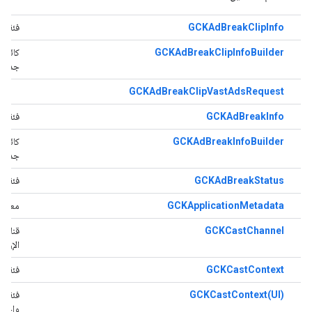
GCKAdBreakClipInfo
فئة تم
GCKAdBreakClipInfoBuilder
كائن أ
جديدة
GCKAdBreakClipVastAdsRequest
GCKAdBreakInfo
فئة تم
GCKAdBreakInfoBuilder
كائن أ
جديدة
GCKAdBreakStatus
فئة تم
GCKApplicationMetadata
معلوم
GCKCastChannel
قناة ا
الإرسا
GCKCastContext
فئة تح
GCKCastContext(UI)
فئة ع
واجها