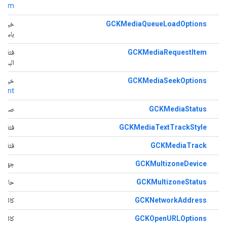
Item
GCKMediaQueueLoadOptions
خيارات
باستخ
GCKMediaRequestItem
فئة تم
البث
GCKMediaSeekOptions
خيارا
ient
GCKMediaStatus
صف يت
GCKMediaTextTrackStyle
فئة تم
GCKMediaTrack
فئة تم
GCKMultizoneDevice
جهاز 
GCKMultizoneStatus
حالة 
GCKNetworkAddress
كائن يمثل
GCKOpenURLOptions
كائن ي