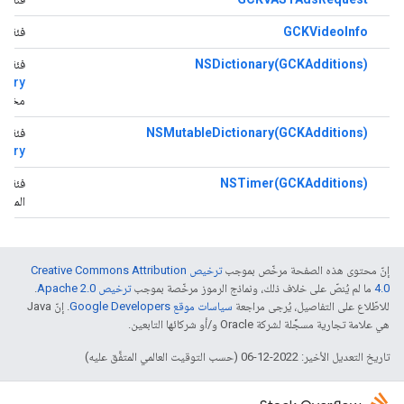
GCKVideoInfo
فئة تم
NSDictionary(GCKAdditions)
فئة تض
nary
مختلفة
NSMutableDictionary(GCKAdditions)
فئة تض
nary
NSTimer(GCKAdditions)
فئة ع
المفيد
إنّ محتوى هذه الصفحة مرخّص بموجب
ترخيص Creative Commons Attribution
4.0‏
ما لم يُنصّ على خلاف ذلك، ونماذج الرموز مرخّصة بموجب
ترخيص Apache 2.0‏
.
للاطّلاع على التفاصيل، يُرجى مراجعة
سياسات موقع Google Developers‏
. إنّ Java
هي علامة تجارية مسجَّلة لشركة Oracle و/أو شركائها التابعين.
تاريخ التعديل الأخير: 2022-12-06 (حسب التوقيت العالمي المتفَّق عليه)