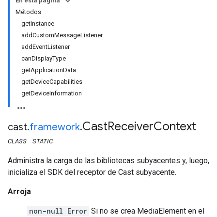
En esta página
Métodos
getInstance
addCustomMessageListener
addEventListener
canDisplayType
getApplicationData
getDeviceCapabilities
getDeviceInformation
Cast
Receiver
Context
cast
.
framework
.
CLASS
STATIC
Administra la carga de las bibliotecas subyacentes y, luego,
inicializa el SDK del receptor de Cast subyacente.
Arroja
non-null Error
Si no se crea MediaElement en el