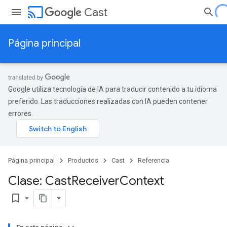
cast
Cast
Página principal
Google utiliza tecnología de IA para traducir contenido a tu idioma
preferido. Las traducciones realizadas con IA pueden contener
errores.
Página principal
Productos
Cast
Referencia
Clase: Cast
Receiver
Context
bookmark_border