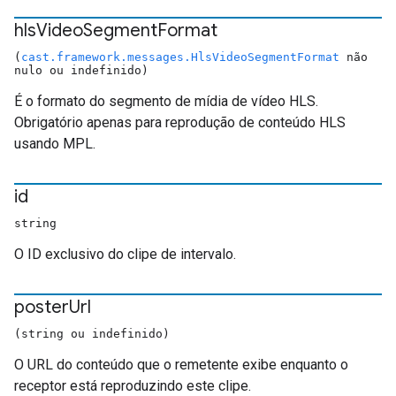
hls
Video
Segment
Format
(
cast.framework.messages.HlsVideoSegmentFormat
não
nulo ou indefinido)
É o formato do segmento de mídia de vídeo HLS.
Obrigatório apenas para reprodução de conteúdo HLS
usando MPL.
id
string
O ID exclusivo do clipe de intervalo.
poster
Url
(string ou indefinido)
O URL do conteúdo que o remetente exibe enquanto o
receptor está reproduzindo este clipe.