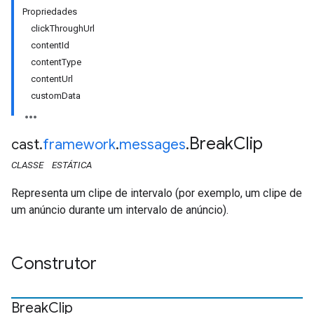
Propriedades
clickThroughUrl
contentId
contentType
contentUrl
customData
Break
Clip
cast
.
framework
.
messages
.
CLASSE
ESTÁTICA
Representa um clipe de intervalo (por exemplo, um clipe de
um anúncio durante um intervalo de anúncio).
Construtor
Break
Clip