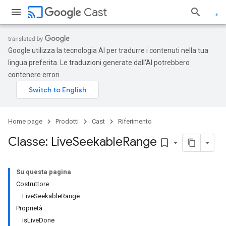
cast
Cast
Google utilizza la tecnologia AI per tradurre i contenuti nella tua
lingua preferita. Le traduzioni generate dall'AI potrebbero
contenere errori.
Home page
Prodotti
Cast
Riferimento
Classe: Live
Seekable
Range
bookmark_border
Su questa pagina
Costruttore
LiveSeekableRange
Proprietà
isLiveDone