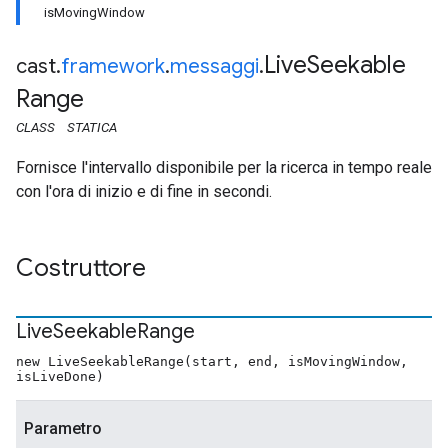
isMovingWindow
Live
Seekable
cast
.
framework
.
messaggi
.
Range
CLASS
STATICA
Fornisce l'intervallo disponibile per la ricerca in tempo reale
con l'ora di inizio e di fine in secondi.
Costruttore
Live
Seekable
Range
new LiveSeekableRange(start, end, isMovingWindow,
isLiveDone)
Parametro