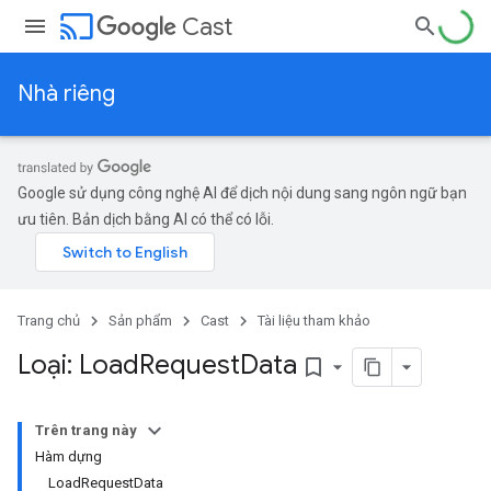
cast
Cast
Nhà riêng
Google sử dụng công nghệ AI để dịch nội dung sang ngôn ngữ bạn
ưu tiên. Bản dịch bằng AI có thể có lỗi.
Trang chủ
Sản phẩm
Cast
Tài liệu tham khảo
Loại: Load
Request
Data
bookmark_border
Trên trang này
Hàm dựng
LoadRequestData