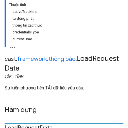
Thuộc tính
activeTrackIds
tự động phát
thông tin xác thực
credentialsType
currentTime
Load
Request
cast
.
framework
.
thông báo
.
Data
LỚP
TĨNH
Sự kiện phương tiện TẢI dữ liệu yêu cầu.
Hàm dựng
Load
Request
Data