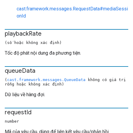
cast.framework.messages.RequestData#mediaSessi
onId
playback
Rate
(số hoặc không xác định)
Tốc độ phát nội dung đa phương tiện.
queue
Data
(
cast.framework.messages.QueueData
không có giá trị
rỗng hoặc không xác định)
Dữ liệu về hàng đợi.
request
Id
number
Mã của yêu cầu, dùng để liên kết yêu cầu/phản hồi.