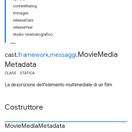
contentRating
Immagini
releaseDate
releaseYear
studio cinematografico
Movie
Media
cast
.
framework
.
messaggi
.
Metadata
CLASS
STATICA
La descrizione dell'elemento multimediale di un film.
Costruttore
Movie
Media
Metadata