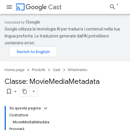
cast
Cast
Google utilizza la tecnologia AI per tradurre i contenuti nella tua
lingua preferita. Le traduzioni generate dall'AI potrebbero
contenere errori.
Home page
Prodotti
Cast
Riferimento
Classe: Movie
Media
Metadata
bookmark_border
Su questa pagina
Costruttore
MovieMediaMetadata
Proprietà