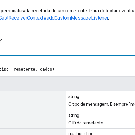
rsonalizada recebida de um remetente. Para detectar eventos
.CastReceiverContext#addCustomMessageListener
.
r
tipo, remetente, dados)
string
O tipo de mensagem. É sempre "m
string
O ID do remetente.
qualquer tipo