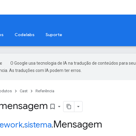
ps
Codelabs
Suporte
O Google usa tecnologia de IA na tradução de conteúdos para seu
ncia. As traduções com IA podem ter erros.
odutos
Cast
Referência
: mensagem
bookmark_border
Mensagem
ework
.
sistema
.