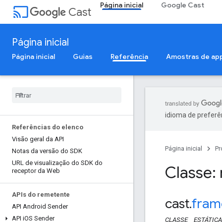
Página inicial
Google Cast
cast
Cast
Página inicial
Página inicial
Guias
Referência
Amostras de ap
idioma de preferê
Referências do elenco
Visão geral da API
Página inicial
Pr
Notas da versão do SDK
URL de visualização do SDK do
Classe
receptor da Web
APIs do remetente
cast
.
fram
API Android Sender
API i
OS Sender
CLASSE
ESTÁTICA