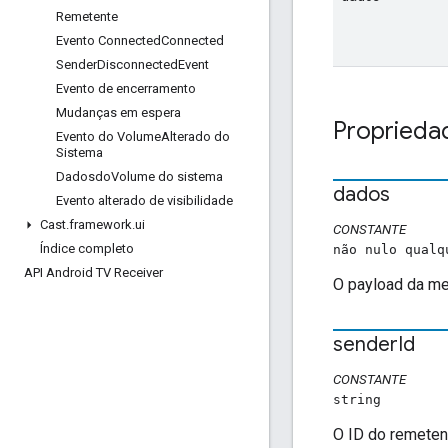
Remetente
Evento Connected
Connected
Sender
Disconnected
Event
Evento de encerramento
Mudanças em espera
Proprieda
Evento do Volume
Alterado do
Sistema
Dadosdo
Volume do sistema
dados
Evento alterado de visibilidade
Cast
.
framework
.
ui
CONSTANTE
Índice completo
não nulo qualq
API Android TV Receiver
O payload da m
sender
Id
CONSTANTE
string
O ID do remeten