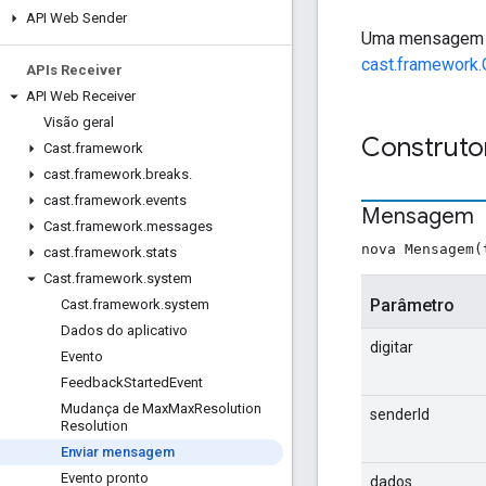
API Web Sender
Uma mensagem pe
cast.framework
APIs Receiver
API Web Receiver
Visão geral
Construto
Cast
.
framework
cast
.
framework
.
breaks
.
cast
.
framework
.
events
Mensagem
Cast
.
framework
.
messages
nova Mensagem(
cast
.
framework
.
stats
Cast
.
framework
.
system
Parâmetro
Cast
.
framework
.
system
Dados do aplicativo
digitar
Evento
Feedback
Started
Event
Mudança de Max
Max
Resolution
senderId
Resolution
Enviar mensagem
Evento pronto
dados