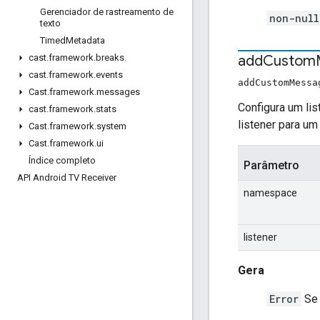
Gerenciador de rastreamento de
non-nul
texto
Timed
Metadata
add
Custom
cast
.
framework
.
breaks
.
cast
.
framework
.
events
addCustomMessa
Cast
.
framework
.
messages
Configura um li
cast
.
framework
.
stats
listener para u
Cast
.
framework
.
system
Cast
.
framework
.
ui
Índice completo
Parâmetro
API Android TV Receiver
namespace
listener
Gera
Error
Se 