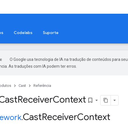
ps
Codelabs
Suporte
O Google usa tecnologia de IA na tradução de conteúdos para seu
ncia. As traduções com IA podem ter erros.
odutos
Cast
Referência
 Cast
Receiver
Context
bookmark_border
Cast
Receiver
Context
ework
.