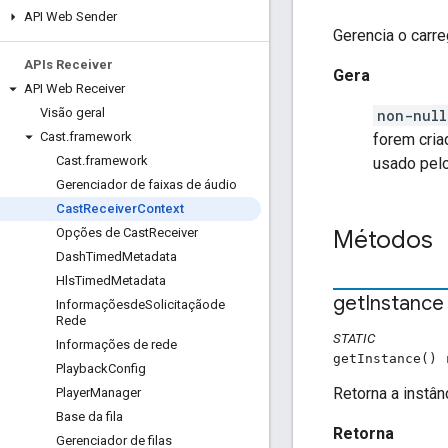
API Web Sender
Gerencia o carre
APIs Receiver
Gera
API Web Receiver
Visão geral
non-null
Cast
.
framework
forem cria
Cast
.
framework
usado pelo
Gerenciador de faixas de áudio
Cast
Receiver
Context
Métodos
Opções de Cast
Receiver
Dash
Timed
Metadata
Hls
Timed
Metadata
get
Instance
Informaçõesde
Solicitaçãode
Rede
STATIC
Informações de rede
getInstance()
Playback
Config
Retorna a instân
Player
Manager
Base da fila
Retorna
Gerenciador de filas