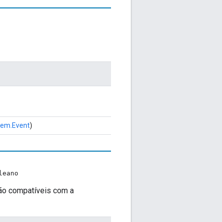
tem.Event
)
leano
são compatíveis com a