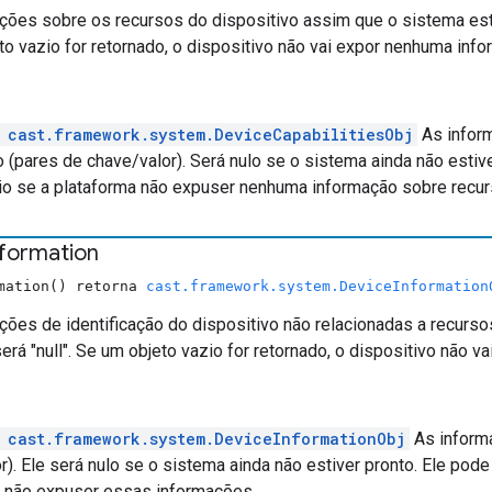
ções sobre os recursos do dispositivo assim que o sistema está
to vazio for retornado, o dispositivo não vai expor nenhuma inf
e
cast.framework.system.DeviceCapabilitiesObj
As infor
o (pares de chave/valor). Será nulo se o sistema ainda não estiv
io se a plataforma não expuser nenhuma informação sobre recur
nformation
rmation() retorna
cast.framework.system.DeviceInformation
ções de identificação do dispositivo não relacionadas a recurso
será "null". Se um objeto vazio for retornado, o dispositivo não 
e
cast.framework.system.DeviceInformationObj
As informa
r). Ele será nulo se o sistema ainda não estiver pronto. Ele pode
a não expuser essas informações.