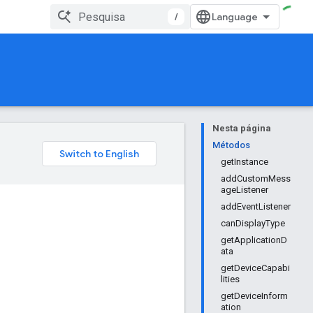
/
Nesta página
Métodos
getInstance
addCustomMess
ageListener
addEventListener
canDisplayType
getApplicationD
ata
getDeviceCapabi
lities
getDeviceInform
ation