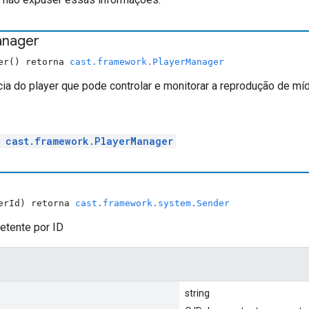
nager
ger() retorna
cast.framework.PlayerManager
ia do player que pode controlar e monitorar a reprodução de míd
l
cast.framework.PlayerManager
derId) retorna
cast.framework.system.Sender
tente por ID
string