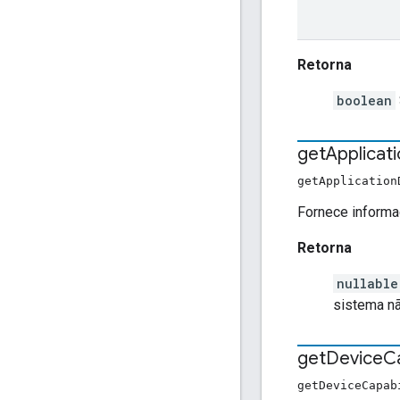
Retorna
boolean
get
Applicat
getApplicatio
Fornece informaç
Retorna
nullabl
sistema nã
get
Device
Ca
getDeviceCapa