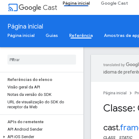
Página inicial
Google Cast
cast
Cast
Página inicial
Página inicial
Guias
Referência
Amostras de ap
idioma de preferê
Referências do elenco
Visão geral da API
Página inicial
Pr
Notas da versão do SDK
URL de visualização do SDK do
Classe:
receptor da Web
APIs do remetente
cast
.
fram
API Android Sender
API i
OS Sender
CLASS
STATIC