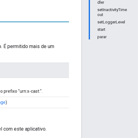
dler
setInactivityTime
out
setLoggerLevel
start
parar
. É permitido mais de um
prefixo "urn:x-cast:".
age
)
 com este aplicativo.