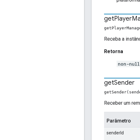
get
Player
Ma
getPlayerMana
Receba a instânc
Retorna
non-nul
get
Sender
getSender(sen
Receber um reme
Parâmetro
senderId