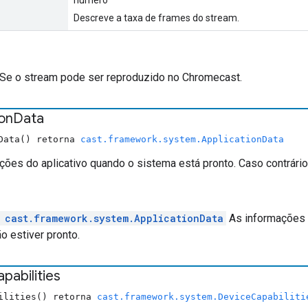
Descreve a taxa de frames do stream.
Se o stream pode ser reproduzido no Chromecast.
ion
Data
nData() retorna
cast.framework.system.ApplicationData
ões do aplicativo quando o sistema está pronto. Caso contrário,
e
cast.framework.system.ApplicationData
As informações d
o estiver pronto.
pabilities
bilities() retorna
cast.framework.system.DeviceCapabiliti