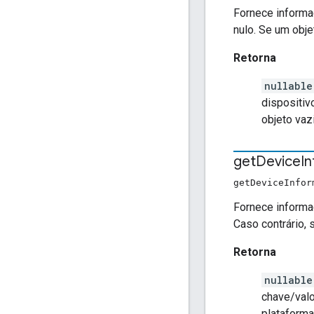
Fornece informa
nulo. Se um obje
Retorna
nullabl
dispositiv
objeto vaz
get
Device
I
getDeviceInfo
Fornece informa
Caso contrário, 
Retorna
nullabl
chave/valo
plataform