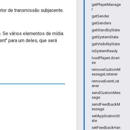
getPlayerManage
r
ptor de transmissão subjacente.
getSender
getSenders
getStandbyState
. Se vários elementos de mídia
getSystemState
ent" para um deles, que será
getVisibilityState
isSystemReady
loadPlayerLibrari
es
removeCustomM
essageListener
removeEventList
ener
sendCustomMes
sage
sendFeedbackM
essage
setApplicationSt
ate
setFeedbackHan