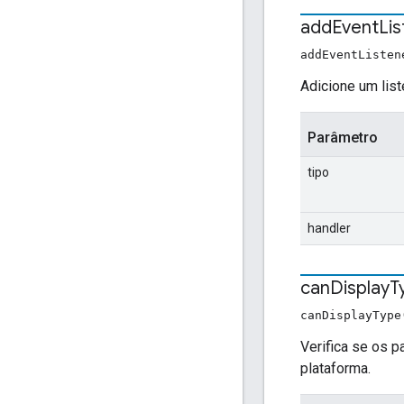
add
Event
Li
addEventListen
Adicione um lis
Parâmetro
tipo
handler
can
Display
T
canDisplayType
Verifica se os 
plataforma.