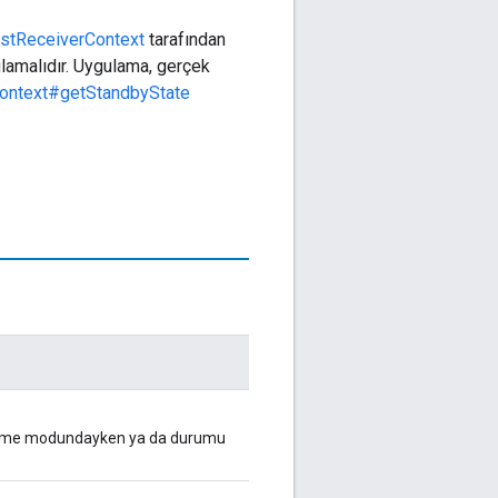
astReceiverContext
tarafından
ulamalıdır. Uygulama, gerçek
Context#getStandbyState
eme modundayken ya da durumu