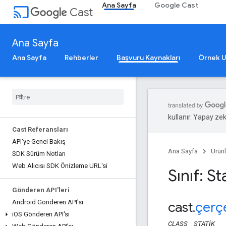
Ana Sayfa
Google Cast
cast
Cast
Ana Sayfa
Ana Sayfa
Rehberler
Başvuru Kaynakları
Örnek U
kullanır. Yapay zeka
Cast Referansları
API'ye Genel Bakış
Ana Sayfa
Ürünl
SDK Sürüm Notları
Web Alıcısı SDK Önizleme URL'si
Sınıf: S
Gönderen API'leri
Android Gönderen API'sı
cast
.
çerç
i
OS Gönderen API'sı
CLASS
STATIK