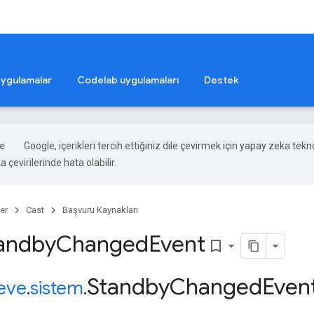
ygulamalar
Codelab uygulamaları
Destek
Google, içerikleri tercih ettiğiniz dile çevirmek için yapay zeka tekno
 çevirilerinde hata olabilir.
er
Cast
Başvuru Kaynakları
tandby
Changed
Event
bookmark_border
Standby
Changed
Even
eve
.
sistem
.