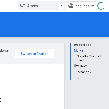
/
Bu sayfada
lojisini
Marka
StandbyChanged
Event
Özellikler
isStandby
tür
t