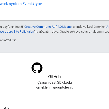
ework.system.Event#type
bu sayfanın içeriği
Creative Commons Atıf 4.0 Lisansı
altında ve kod örnekleri
A
elopers Site Politikaları
'na göz atın. Java, Oracle ve/veya satış ortaklarının tesc
5-07-25 UTC.
GitHub
Çalışan Cast SDK kodu
örneklerini görüntüleyin.
Ağ