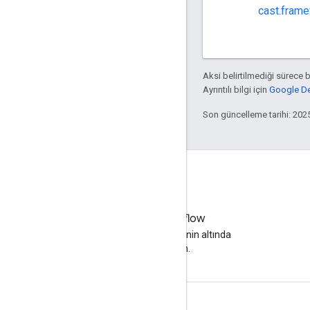
cast.fram
Aksi belirtilmediği sürece 
Ayrıntılı bilgi için
Google Dev
Son güncelleme tarihi: 202
Stack Overflow
Google yayın etiketinin altında
soru sorun.
Ürün Bilgisi