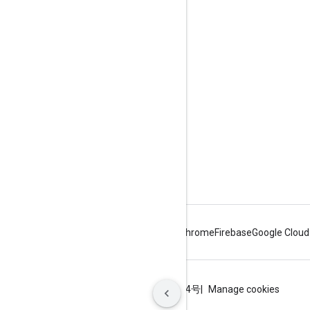
Cast Geliştirici Konsolu
Hizmet Şartları
Sürüm Notları
Android
Chrome
Firebase
Google Cloud
Şartlar
Gizlilik
ICP证合字B2-20070004号
Manage cookies