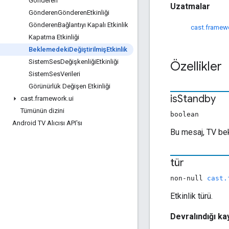
Gönderen
Uzatmalar
Gönderen
Gönderen
Etkinliği
Gönderen
Bağlantıyı Kapalı Etkinlik
cast.framew
Kapatma Etkinliği
Beklemedeki
DeğiştirilmişEtkinlik
Sistem
Ses
Değişkenliği
Etkinliği
Özellikler
Sistem
Ses
Verileri
Görünürlük Değişen Etkinliği
is
Standby
cast
.
framework
.
ui
Tümünün dizini
boolean
Android TV Alıcısı API'sı
Bu mesaj, TV b
tür
non-null
cast.
Etkinlik türü.
Devralındığı k