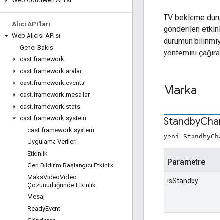
Web Gönderen API'sı
TV bekleme duru
Alıcı API'ları
gönderilen etkin
Web Alıcısı API'sı
durumun bilinmi
Genel Bakış
yöntemini çağırab
cast
.
framework
cast
.
framework
.
araları
cast
.
framework
.
events
Marka
cast
.
framework
.
mesajlar
cast
.
framework
.
stats
cast
.
framework
.
system
Standby
Cha
cast
.
framework
.
system
yeni StandbyCh
Uygulama Verileri
Etkinlik
Parametre
Geri Bildirim Başlangıcı Etkinlik
Maks
Video
Video
isStandby
Çözünürlüğünde Etkinlik
Mesaj
Ready
Event