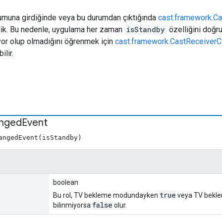
muna girdiğinde veya bu durumdan çıktığında
cast.framework.C
lik. Bu nedenle, uygulama her zaman
isStandby
özelliğini doğr
yor olup olmadığını öğrenmek için
cast.framework.CastReceiver
ilir.
nged
Event
angedEvent(isStandby)
boolean
true
Bu rol, TV bekleme modundayken
veya TV bekl
false
bilinmiyorsa
olur.