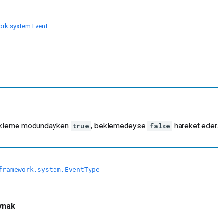
ork.system.Event
ekleme modundayken
true
, beklemedeyse
false
hareket eder.
framework.system.EventType
aynak