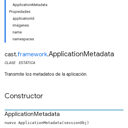
ApplicationMetadata
Propiedades
applicationId
imágenes
name
namespaces
Application
Metadata
cast
.
framework
.
CLASE
ESTÁTICA
Transmite los metadatos de la aplicación.
Constructor
Application
Metadata
nuevo ApplicationMetadata(sessionObj)