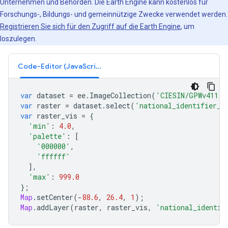
Unternehmen und Behörden. Die Earth Engine kann kostenlos für
Forschungs-, Bildungs- und gemeinnützige Zwecke verwendet werden.
Registrieren Sie sich für den Zugriff auf die Earth Engine
, um
loszulegen.
Code-Editor (JavaScript)
var
dataset
=
ee
.
ImageCollection
(
'CIESIN/GPWv411/G
var
raster
=
dataset
.
select
(
'national_identifier_g
var
raster_vis
=
{
'min'
:
4.0
,
'palette'
:
[
'000000'
,
'ffffff'
],
'max'
:
999.0
};
Map
.
setCenter
(
-
88.6
,
26.4
,
1
);
Map
.
addLayer
(
raster
,
raster_vis
,
'national_identif