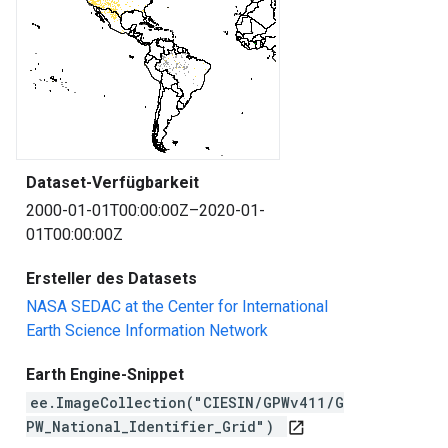
Dataset-Verfügbarkeit
2000-01-01T00:00:00Z–2020-01-
01T00:00:00Z
Ersteller des Datasets
NASA SEDAC at the Center for International
Earth Science Information Network
Earth Engine-Snippet
ee.ImageCollection("CIESIN/GPWv411/G
PW_National_Identifier_Grid")
open_in_new