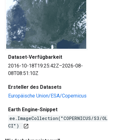
Dataset-Verfügbarkeit
2016-10-18T19:25:42Z–2026-08-
08T08:51:10Z
Ersteller des Datasets
Europäische Union/ESA/Copernicus
Earth Engine-Snippet
ee.ImageCollection("COPERNICUS/S3/OL
CI")
open_in_new