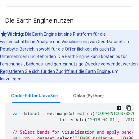
Die Earth Engine nutzen
Wichtig:
Die Earth Engine ist eine Plattform für die
wissenschaftliche Analyse und Visualisierung von Geo-Datasets im
Petabyte-Bereich, sowohl für die Öffentlichkeit als auch für
Unternehmen und Behörden. Die Earth Engine kann kostenlos für
Forschungs-, Bildungs- und gemeinnützige Zwecke verwendet werden.
Registrieren Sie sich für den Zugriff auf die Earth Engine
, um
loszulegen.
Code-Editor (JavaScript)
Colab (Python)
var
dataset
=
ee
.
ImageCollection
(
'COPERNICUS/S3/OL
.
filterDate
(
'2018-04-01'
,
'2018-
// Select bands for visualization and apply band-sp
var
rgb
=
dataset
.
select
([
'Oa08_radiance'
,
'Oa06_r