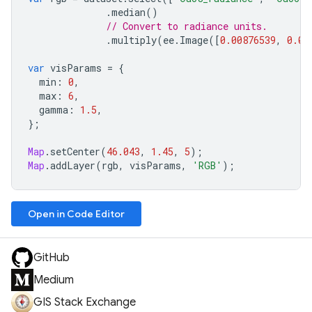
.
median
()
// Convert to radiance units.
.
multiply
(
ee
.
Image
([
0.00876539
,
0.01
var
visParams
=
{
min
:
0
,
max
:
6
,
gamma
:
1.5
,
};
Map
.
setCenter
(
46.043
,
1.45
,
5
);
Map
.
addLayer
(
rgb
,
visParams
,
'RGB'
);
Open in Code Editor
GitHub
Medium
GIS Stack Exchange