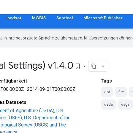
Landsat
MODIS
Sentinel
Microsoft Publisher
e in Ihre bevorzugte Sprache zu übersetzen. KI-Übersetzungen können 
 Settings) v1
.
4
.
0
bookmark_border
erfügbarkeit
Tags
T00:00:00Z–2014-09-01T00:00:00Z
doi
fire
des Datasets
usda
usgs
ment of Agriculture (USDA), U.S.
ice (USFS), U.S. Department of the
Geological Survey (USGS) und The
servancy.