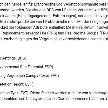
on den Modellen für Brandregime und Vegetationsdynamik bereitg
endet wurden. Die aktuelle BPS von LF ist im Vergleich zur BPS
eeklassen (Hinzufügungen oder Entfernungen), sodass nicht veg
Brennstoffprodukten von LF übereinstimmen. Mit der endgültig
t die folgenden Attribute enthalten: Mean Fire Return Interval
of Replacement-severity Fire (PRS) und Fire Regime Groups (FR
erenzbedingungen der Vegetation in verschiedenen Landschafte
l Settings, BPS)
vironmental Site Potential, ESP)
ing Vegetation Canopy Cover, EVC)
tation Height, EVH).
ation Type, EVT): Diese Ebenen werden mithilfe von Vorhersagem
itenbildern und biophysikalischen Gradientenebenen basieren 