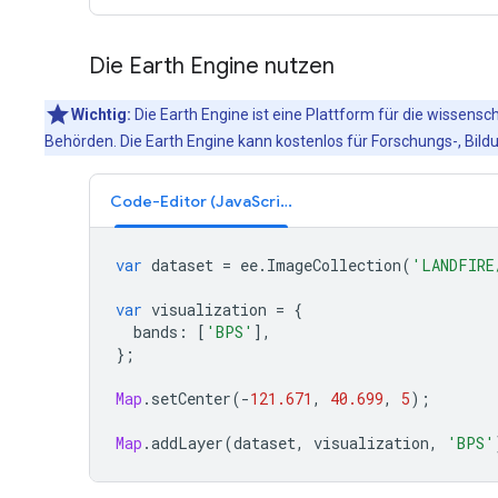
Die Earth Engine nutzen
Wichtig:
Die Earth Engine ist eine Plattform für die wissens
Behörden. Die Earth Engine kann kostenlos für Forschungs-, B
Code-Editor (JavaScript)
var
dataset
=
ee
.
ImageCollection
(
'LANDFIRE
var
visualization
=
{
bands
:
[
'BPS'
],
};
Map
.
setCenter
(
-
121.671
,
40.699
,
5
);
Map
.
addLayer
(
dataset
,
visualization
,
'BPS'