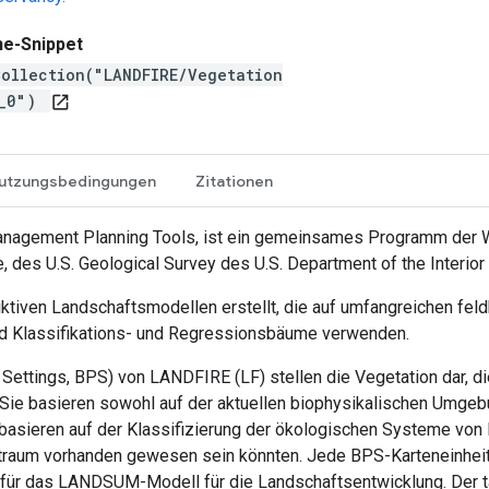
ne-Snippet
ollection("LANDFIRE/Vegetation
4_0")
open_in_new
utzungsbedingungen
Zitationen
anagement Planning Tools, ist ein gemeinsames Programm der 
e, des U.S. Geological Survey des U.S. Department of the Interio
tiven Landschaftsmodellen erstellt, die auf umfangreichen feld
nd Klassifikations- und Regressionsbäume verwenden.
 Settings, BPS) von LANDFIRE (LF) stellen die Vegetation dar, d
Sie basieren sowohl auf der aktuellen biophysikalischen Umgebu
basieren auf der Klassifizierung der ökologischen Systeme von N
traum vorhanden gewesen sein könnten. Jede BPS-Karteneinheit
 für das LANDSUM-Modell für die Landschaftsentwicklung. Der ta